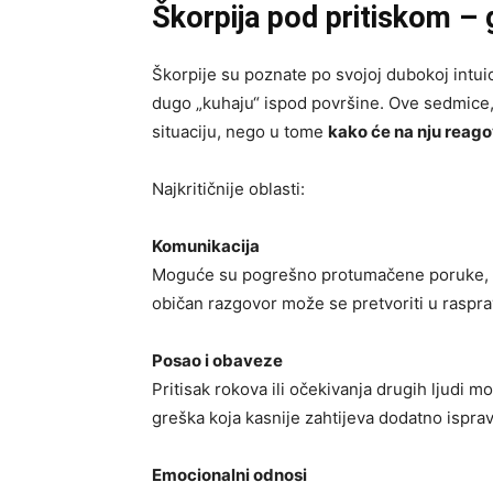
Škorpija pod pritiskom – gd
Škorpije su poznate po svojoj dubokoj intuic
dugo „kuhaju“ ispod površine. Ove sedmice
situaciju, nego u tome
kako će na nju reago
Najkritičnije oblasti:
Komunikacija
Moguće su pogrešno protumačene poruke, oštre
običan razgovor može se pretvoriti u raspra
Posao i obaveze
Pritisak rokova ili očekivanja drugih ljudi m
greška koja kasnije zahtijeva dodatno isprav
Emocionalni odnosi