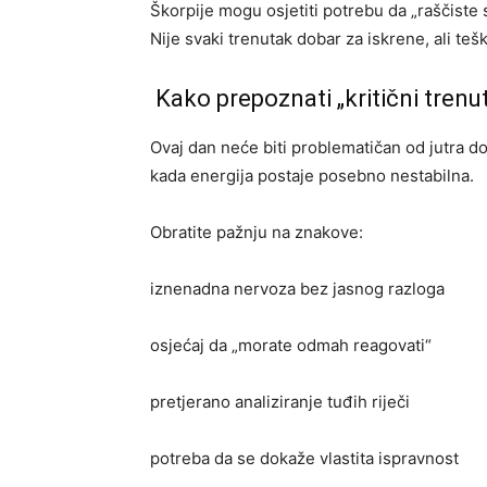
Škorpije mogu osjetiti potrebu da „raščiste st
Nije svaki trenutak dobar za iskrene, ali te
Kako prepoznati „kritični trenu
Ovaj dan neće biti problematičan od jutra do
kada energija postaje posebno nestabilna.
Obratite pažnju na znakove:
iznenadna nervoza bez jasnog razloga
osjećaj da „morate odmah reagovati“
pretjerano analiziranje tuđih riječi
potreba da se dokaže vlastita ispravnost