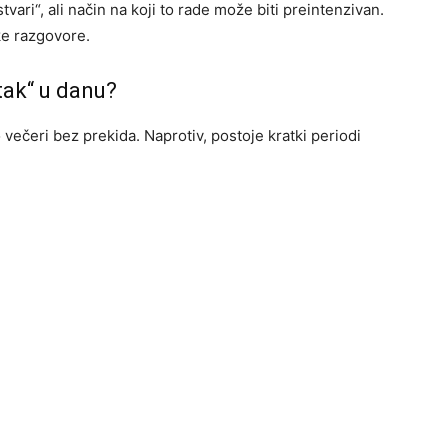
vari“, ali način na koji to rade može biti preintenzivan.
ške razgovore.
tak“ u danu?
 večeri bez prekida. Naprotiv, postoje kratki periodi