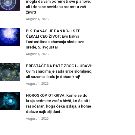
mogla da vam poremeti sve planove,
ali i donese neviđenu radost u vaš
život!
August 4, 2026
BIK–DANAS JE DAN KOJI STE
ČEKALI CEO ŽIVOT: Evo kakva
fantastična dešavanja slede ove
srede, 5. avgusta!
August 4, 2026
PRESTAĆE DA PATE ZBOG LJUBAVI:
Ovim znacima je sada srce slomljeno,
ali suzama i bolu je došao kraj!
August 4, 2026
HOROSKOP OTKRIVA: Kome se do
kraja sedmice vraća bivši, ko će biti
razočaran, koga čeka izdaja, a kome
dolaze najbolji dani…
August 4, 2026