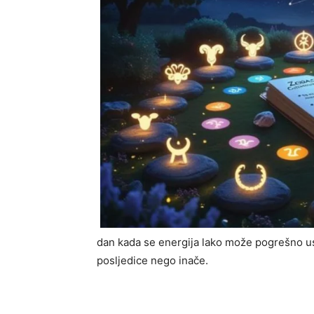
dan kada se energija lako može pogrešno us
posljedice nego inače.