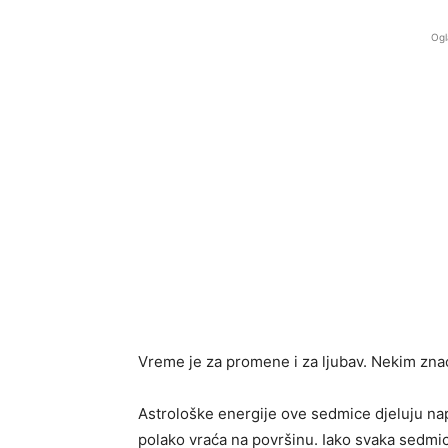
Ogl
Vreme je za promene i za ljubav. Nekim znac
Astrološke energije ove sedmice djeluju nape
polako vraća na površinu. Iako svaka sedmi