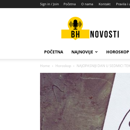
Sign in / Join
Početna
O nama
Kontakt
Pravila i 
BH
novosti
POČETNA
NAJNOVIJE
HOROSKOP
Home
Horoskop
NAJOPASNIJI DAN U SEDMICI TEK D