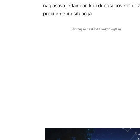
naglašava jedan dan koji donosi povećan ri
procijenjenih situacija.
Sadržaj se nastavlja nakon oglasa