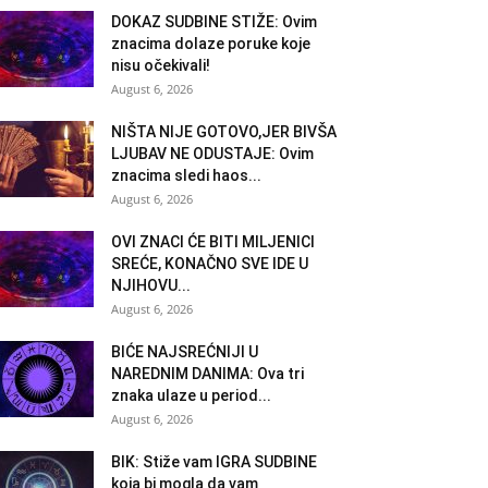
DOKAZ SUDBINE STIŽE: Ovim
znacima dolaze poruke koje
nisu očekivali!
August 6, 2026
NIŠTA NIJE GOTOVO,JER BIVŠA
LJUBAV NE ODUSTAJE: Ovim
znacima sledi haos...
August 6, 2026
OVI ZNACI ĆE BITI MILJENICI
SREĆE, KONAČNO SVE IDE U
NJIHOVU...
August 6, 2026
BIĆE NAJSREĆNIJI U
NAREDNIM DANIMA: Ova tri
znaka ulaze u period...
August 6, 2026
BIK: Stiže vam IGRA SUDBINE
koja bi mogla da vam