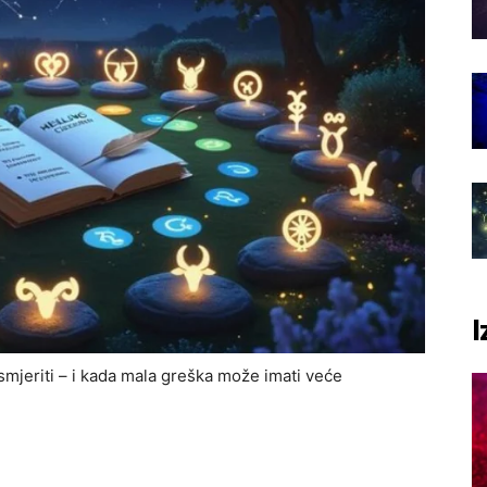
I
mjeriti – i kada mala greška može imati veće