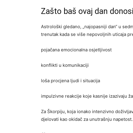
Zašto baš ovaj dan donos
Astrološki gledano, „najopasniji dan“ u sed
trenutak kada se više nepovoljnih uticaja pr
pojačana emocionalna osjetljivost
konflikti u komunikaciji
loša procjena ljudi i situacija
impulzivne reakcije koje kasnije izazivaju ža
Za Škorpiju, koja ionako intenzivno doživlj
djelovati kao okidač za unutrašnju napetost.