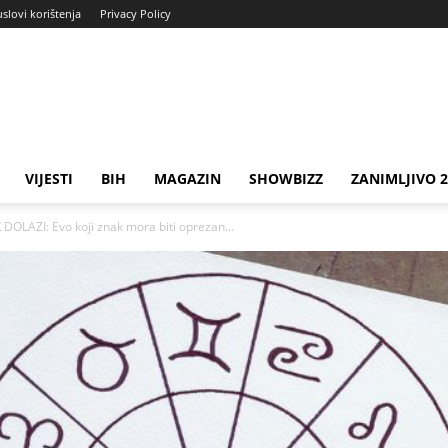
uslovi korištenja
Privacy Policy
VIJESTI
BIH
MAGAZIN
SHOWBIZZ
ZANIMLJIVO 
OLAZI: Evo koji znak mora biti oprezan...