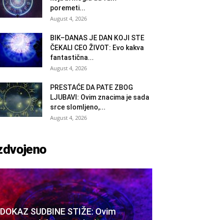
poremeti...
August 4, 2026
BIK–DANAS JE DAN KOJI STE
ČEKALI CEO ŽIVOT: Evo kakva
fantastična...
August 4, 2026
PRESTAĆE DA PATE ZBOG
LJUBAVI: Ovim znacima je sada
srce slomljeno,...
August 4, 2026
zdvojeno
DOKAZ SUDBINE STIŽE: Ovim