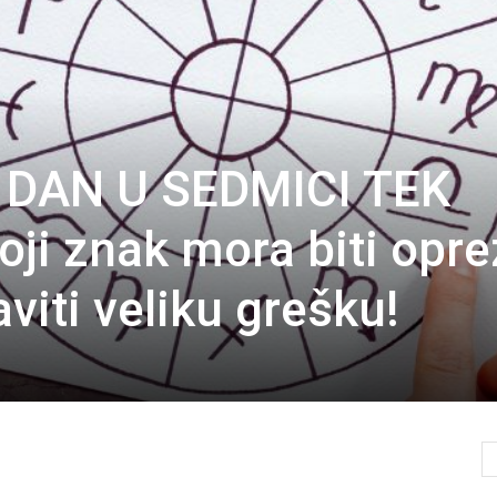
 DAN U SEDMICI TEK
oji znak mora biti opr
viti veliku grešku!