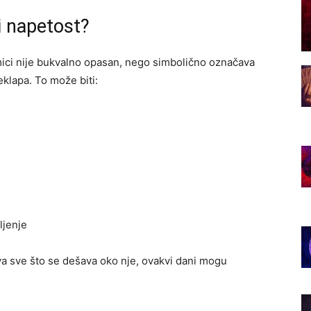
i napetost?
mici nije bukvalno opasan, nego simbolično označava
eklapa. To može biti:
ljenje
ava sve što se dešava oko nje, ovakvi dani mogu