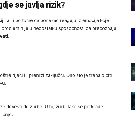
je se javlja rizik?
iji, ali i po tome da ponekad reaguju iz emocija koje
, problem nije u nedostatku sposobnosti da prepoznaju
vati
.
 riječi ili prebrzi zaključci. Ono što je trebalo biti
vu.
ože dovesti do žurbe. U toj žurbi lako se potkrade
ljanje.