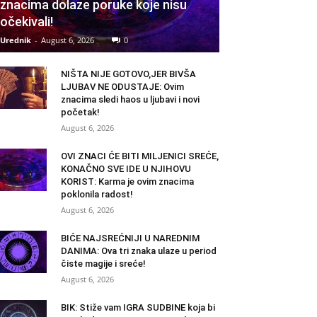
znacima dolaze poruke koje nisu
očekivali!
Urednik
-
August 6, 2026
0
NIŠTA NIJE GOTOVO,JER BIVŠA
LJUBAV NE ODUSTAJE: Ovim
znacima sledi haos u ljubavi i novi
početak!
August 6, 2026
OVI ZNACI ĆE BITI MILJENICI SREĆE,
KONAČNO SVE IDE U NJIHOVU
KORIST: Karma je ovim znacima
poklonila radost!
August 6, 2026
BIĆE NAJSREĆNIJI U NAREDNIM
DANIMA: Ova tri znaka ulaze u period
čiste magije i sreće!
August 6, 2026
BIK: Stiže vam IGRA SUDBINE koja bi