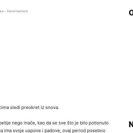
O
asi - Advertisement
ima sledi preokret iz snova.
tije nego inače, kao da se sve što je bilo potisnuto
N
ca ima svoje uspone i padove, ovaj period posebno