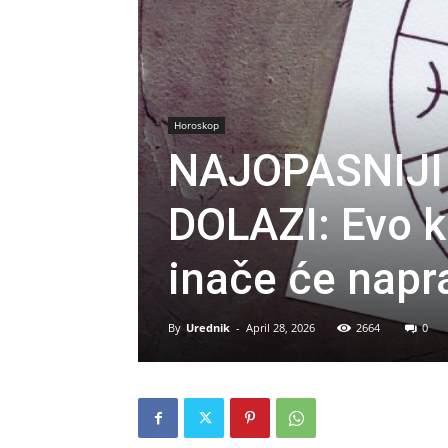
Horoskop
NAJOPASNIJI
DOLAZI: Evo k
inače će napra
By
Urednik
-
April 28, 2026
2664
0