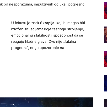
zik od nesporazuma, impulzivnih odluka i pogrešno
U fokusu je znak
Škorpija
, koji bi mogao biti
izložen situacijama koje testiraju strpljenje,
emocionalnu stabilnost i sposobnost da se
reaguje hladne glave. Ovo nije „fatalna
prognoza“, nego upozorenje na