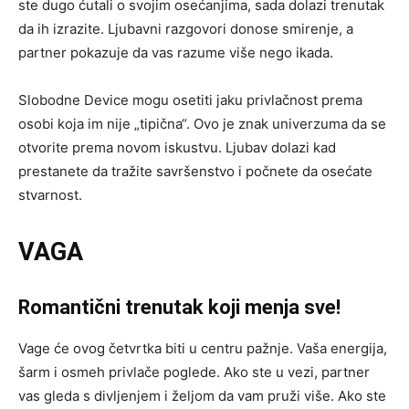
ste dugo ćutali o svojim osećanjima, sada dolazi trenutak
da ih izrazite. Ljubavni razgovori donose smirenje, a
partner pokazuje da vas razume više nego ikada.
Slobodne Device mogu osetiti jaku privlačnost prema
osobi koja im nije „tipična“. Ovo je znak univerzuma da se
otvorite prema novom iskustvu. Ljubav dolazi kad
prestanete da tražite savršenstvo i počnete da osećate
stvarnost.
VAGA
Romantični trenutak koji menja sve!
Vage će ovog četvrtka biti u centru pažnje. Vaša energija,
šarm i osmeh privlače poglede. Ako ste u vezi, partner
vas gleda s divljenjem i željom da vam pruži više. Ako ste