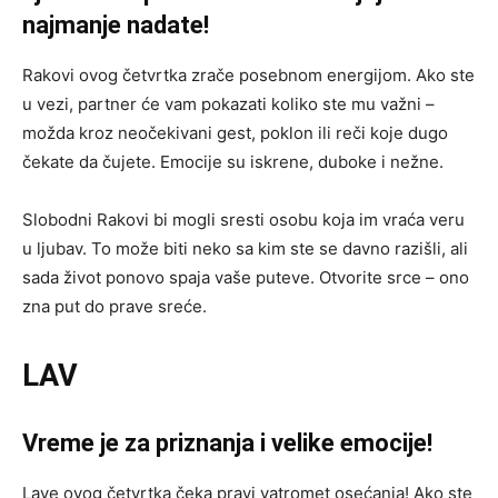
najmanje nadate!
Rakovi ovog četvrtka zrače posebnom energijom. Ako ste
u vezi, partner će vam pokazati koliko ste mu važni –
možda kroz neočekivani gest, poklon ili reči koje dugo
čekate da čujete. Emocije su iskrene, duboke i nežne.
Slobodni Rakovi bi mogli sresti osobu koja im vraća veru
u ljubav. To može biti neko sa kim ste se davno razišli, ali
sada život ponovo spaja vaše puteve. Otvorite srce – ono
zna put do prave sreće.
LAV
Vreme je za priznanja i velike emocije!
Lave ovog četvrtka čeka pravi vatromet osećanja! Ako ste