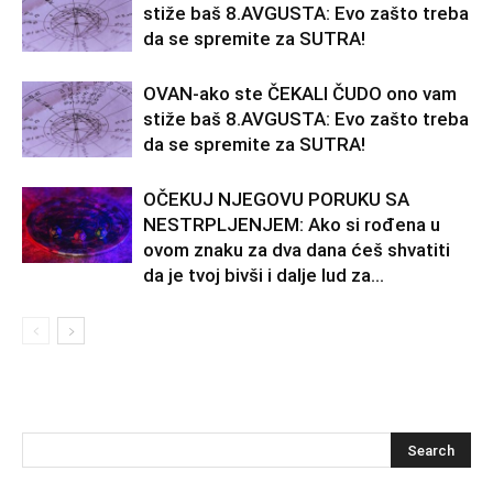
stiže baš 8.AVGUSTA: Evo zašto treba
da se spremite za SUTRA!
OVAN-ako ste ČEKALI ČUDO ono vam
stiže baš 8.AVGUSTA: Evo zašto treba
da se spremite za SUTRA!
OČEKUJ NJEGOVU PORUKU SA
NESTRPLJENJEM: Ako si rođena u
ovom znaku za dva dana ćeš shvatiti
da je tvoj bivši i dalje lud za...