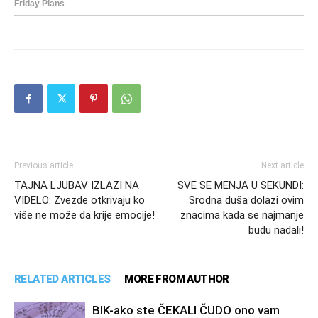
Previous article
Next article
TAJNA LJUBAV IZLAZI NA
SVE SE MENJA U SEKUNDI:
VIDELO: Zvezde otkrivaju ko
Srodna duša dolazi ovim
više ne može da krije emocije!
znacima kada se najmanje
budu nadali!
RELATED ARTICLES
MORE FROM AUTHOR
BIK-ako ste ČEKALI ČUDO ono vam