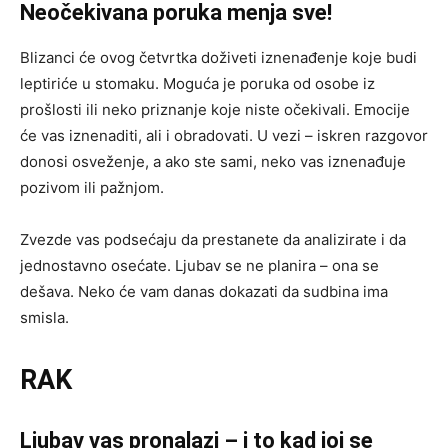
Neočekivana poruka menja sve!
Blizanci će ovog četvrtka doživeti iznenađenje koje budi
leptiriće u stomaku. Moguća je poruka od osobe iz
prošlosti ili neko priznanje koje niste očekivali. Emocije
će vas iznenaditi, ali i obradovati. U vezi – iskren razgovor
donosi osveženje, a ako ste sami, neko vas iznenađuje
pozivom ili pažnjom.
Zvezde vas podsećaju da prestanete da analizirate i da
jednostavno osećate. Ljubav se ne planira – ona se
dešava. Neko će vam danas dokazati da sudbina ima
smisla.
RAK
Ljubav vas pronalazi – i to kad joj se