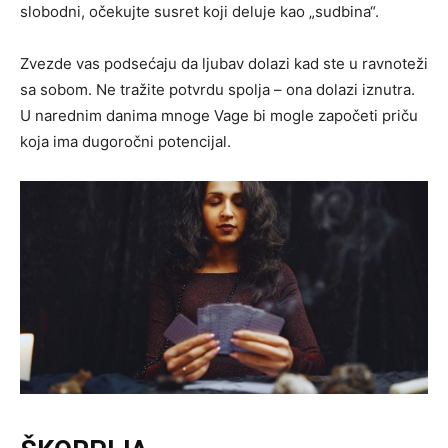
slobodni, očekujte susret koji deluje kao „sudbina“.
Zvezde vas podsećaju da ljubav dolazi kad ste u ravnoteži
sa sobom. Ne tražite potvrdu spolja – ona dolazi iznutra.
U narednim danima mnoge Vage bi mogle započeti priču
koja ima dugoročni potencijal.