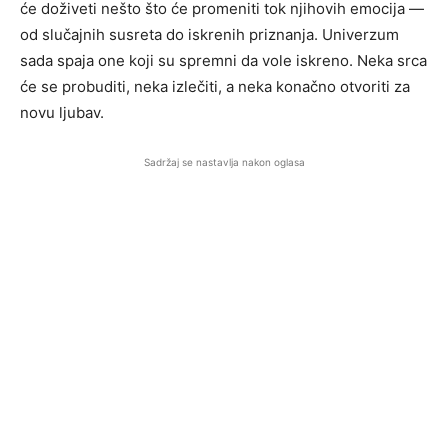
će doživeti nešto što će promeniti tok njihovih emocija —
od slučajnih susreta do iskrenih priznanja. Univerzum
sada spaja one koji su spremni da vole iskreno. Neka srca
će se probuditi, neka izlečiti, a neka konačno otvoriti za
novu ljubav.
Sadržaj se nastavlja nakon oglasa