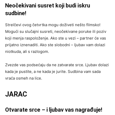
Neočekivani susret koji budi iskru
sudbine!
Strelčevi ovog četvrtka mogu doživeti nešto filmsko!
Mogući su slučajni susreti, neočekivane poruke ili poziv
koji menja raspoloženje. Ako ste u vezi – partner će vas
prijatno iznenaditi. Ako ste slobodni – ljubav vam dolazi
niotkuda, ali s razlogom.
Zvezde vas podsećaju da ne zatvarate srce. Ljubav dolazi
kada je pustite, a ne kada je jurite. Sudbina vam sada
vraća osmeh na lice.
JARAC
Otvarate srce – i ljubav vas nagrađuje!