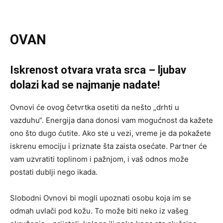
OVAN
Iskrenost otvara vrata srca – ljubav
dolazi kad se najmanje nadate!
Ovnovi će ovog četvrtka osetiti da nešto „drhti u
vazduhu“. Energija dana donosi vam mogućnost da kažete
ono što dugo ćutite. Ako ste u vezi, vreme je da pokažete
iskrenu emociju i priznate šta zaista osećate. Partner će
vam uzvratiti toplinom i pažnjom, i vaš odnos može
postati dublji nego ikada.
Slobodni Ovnovi bi mogli upoznati osobu koja im se
odmah uvlači pod kožu. To može biti neko iz vašeg