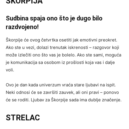
ŠKORPIJA
Sudbina spaja ono što je dugo bilo
razdvojeno!
Škorpije će ovog četvrtka osetiti jak emotivni preokret.
Ako ste u vezi, dolazi trenutak iskrenosti – razgovor koji
može izlečiti ono što vas je bolelo. Ako ste sami, moguća
je komunikacija sa osobom iz prošlosti koja vas i dalje
voli.
Ovo je dan kada univerzum vraća stare ljubavi na ispit.
Neki odnosi će se završiti zauvek, ali oni pravi – ponovo
će se roditi. Ljubav za Škorpije sada ima dublje značenje.
STRELAC