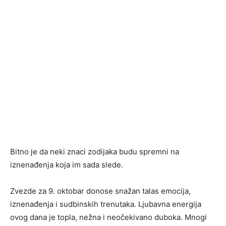
Bitno je da neki znaci zodijaka budu spremni na
iznenađenja koja im sada slede.
Zvezde za 9. oktobar donose snažan talas emocija,
iznenađenja i sudbinskih trenutaka. Ljubavna energija
ovog dana je topla, nežna i neočekivano duboka. Mnogi