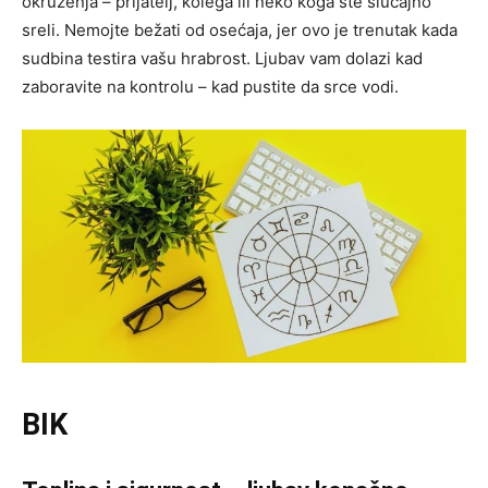
okruženja – prijatelj, kolega ili neko koga ste slučajno
sreli. Nemojte bežati od osećaja, jer ovo je trenutak kada
sudbina testira vašu hrabrost. Ljubav vam dolazi kad
zaboravite na kontrolu – kad pustite da srce vodi.
BIK