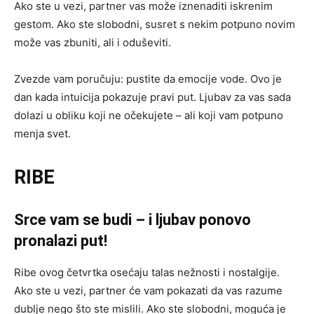
Ako ste u vezi, partner vas može iznenaditi iskrenim
gestom. Ako ste slobodni, susret s nekim potpuno novim
može vas zbuniti, ali i oduševiti.
Zvezde vam poručuju: pustite da emocije vode. Ovo je
dan kada intuicija pokazuje pravi put. Ljubav za vas sada
dolazi u obliku koji ne očekujete – ali koji vam potpuno
menja svet.
RIBE
Srce vam se budi – i ljubav ponovo
pronalazi put!
Ribe ovog četvrtka osećaju talas nežnosti i nostalgije.
Ako ste u vezi, partner će vam pokazati da vas razume
dublje nego što ste mislili. Ako ste slobodni, moguća je