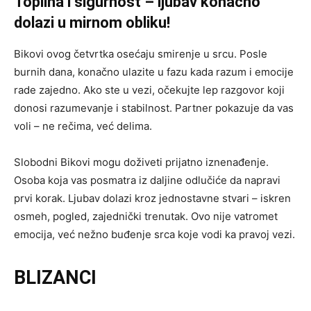
Toplina i sigurnost – ljubav konačno
dolazi u mirnom obliku!
Bikovi ovog četvrtka osećaju smirenje u srcu. Posle
burnih dana, konačno ulazite u fazu kada razum i emocije
rade zajedno. Ako ste u vezi, očekujte lep razgovor koji
donosi razumevanje i stabilnost. Partner pokazuje da vas
voli – ne rečima, već delima.
Slobodni Bikovi mogu doživeti prijatno iznenađenje.
Osoba koja vas posmatra iz daljine odlučiće da napravi
prvi korak. Ljubav dolazi kroz jednostavne stvari – iskren
osmeh, pogled, zajednički trenutak. Ovo nije vatromet
emocija, već nežno buđenje srca koje vodi ka pravoj vezi.
BLIZANCI