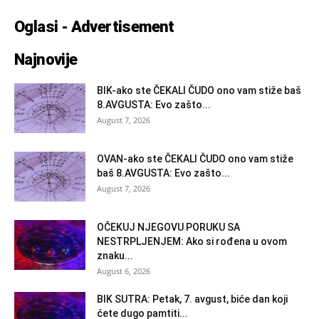
Oglasi - Advertisement
Najnovije
BIK-ako ste ČEKALI ČUDO ono vam stiže baš
8.AVGUSTA: Evo zašto...
August 7, 2026
OVAN-ako ste ČEKALI ČUDO ono vam stiže
baš 8.AVGUSTA: Evo zašto...
August 7, 2026
OČEKUJ NJEGOVU PORUKU SA
NESTRPLJENJEM: Ako si rođena u ovom
znaku...
August 6, 2026
BIK SUTRA: Petak, 7. avgust, biće dan koji
ćete dugo pamtiti...