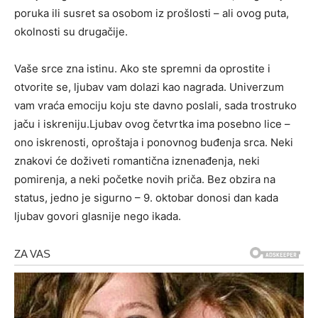
poruka ili susret sa osobom iz prošlosti – ali ovog puta,
okolnosti su drugačije.
Vaše srce zna istinu. Ako ste spremni da oprostite i
otvorite se, ljubav vam dolazi kao nagrada. Univerzum
vam vraća emociju koju ste davno poslali, sada trostruko
jaču i iskreniju.Ljubav ovog četvrtka ima posebno lice –
ono iskrenosti, oproštaja i ponovnog buđenja srca. Neki
znakovi će doživeti romantična iznenađenja, neki
pomirenja, a neki početke novih priča. Bez obzira na
status, jedno je sigurno – 9. oktobar donosi dan kada
ljubav govori glasnije nego ikada.