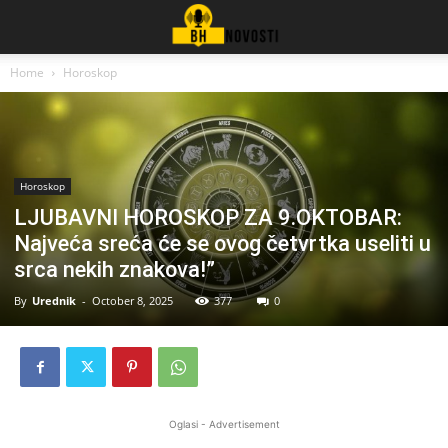
Home
Horoskop
Horoskop
LJUBAVNI HOROSKOP ZA 9.OKTOBAR:
Najveća sreća će se ovog četvrtka useliti u
srca nekih znakova!”
By
Urednik
-
October 8, 2025
377
0
Oglasi - Advertisement