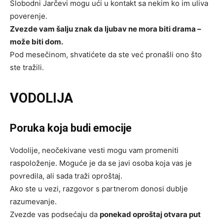
Slobodni Jarčevi mogu ući u kontakt sa nekim ko im uliva
poverenje.
Zvezde vam šalju znak da ljubav ne mora biti drama –
može biti dom.
Pod mesečinom, shvatićete da ste već pronašli ono što
ste tražili.
VODOLIJA
Poruka koja budi emocije
Vodolije, neočekivane vesti mogu vam promeniti
raspoloženje. Moguće je da se javi osoba koja vas je
povredila, ali sada traži oproštaj.
Ako ste u vezi, razgovor s partnerom donosi dublje
razumevanje.
Zvezde vas podsećaju da
ponekad oproštaj otvara put