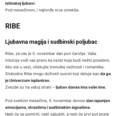
istinskoj ljubavi.
Pod mesečinom, i najtvrđe srce omekša.
RIBE
Ljubavna magija i sudbinski poljubac
Ribe, za vas je 5. novembar dan pun čarolije. Vaša
intuicija vodi vas pravo ka osobi koja budi nešto posebno.
Ako ste u vezi, očekujte trenutke nežnosti i romantike.
Slobodne Ribe mogu doživeti susret koji deluje kao
da ga
je Univerzum isplanirao.
Zvezde su na vašoj strani –
ljubav danas ima vaše ime.
Pod svetlom mesečine, 5. novembar donosi
dan ispunjen
emocijama, strastima i sudbinskim signalima.
Neki će se pomiriti, neki zaljubiti, a neki će prvi put posle