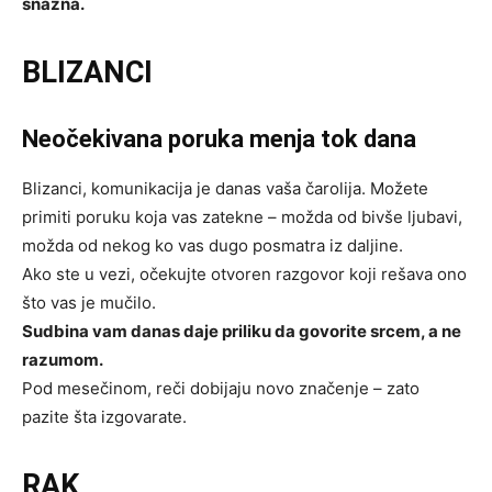
snažna.
BLIZANCI
Neočekivana poruka menja tok dana
Blizanci, komunikacija je danas vaša čarolija. Možete
primiti poruku koja vas zatekne – možda od bivše ljubavi,
možda od nekog ko vas dugo posmatra iz daljine.
Ako ste u vezi, očekujte otvoren razgovor koji rešava ono
što vas je mučilo.
Sudbina vam danas daje priliku da govorite srcem, a ne
razumom.
Pod mesečinom, reči dobijaju novo značenje – zato
pazite šta izgovarate.
RAK