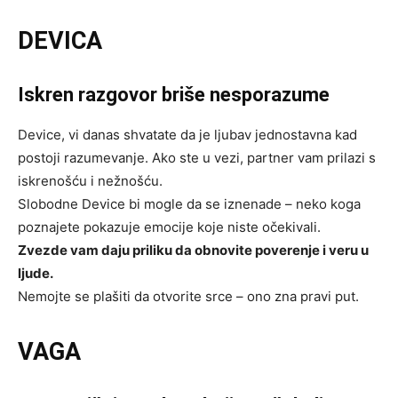
DEVICA
Iskren razgovor briše nesporazume
Device, vi danas shvatate da je ljubav jednostavna kad
postoji razumevanje. Ako ste u vezi, partner vam prilazi s
iskrenošću i nežnošću.
Slobodne Device bi mogle da se iznenade – neko koga
poznajete pokazuje emocije koje niste očekivali.
Zvezde vam daju priliku da obnovite poverenje i veru u
ljude.
Nemojte se plašiti da otvorite srce – ono zna pravi put.
VAGA