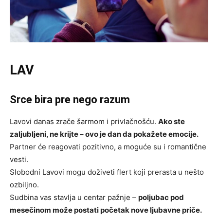
LAV
Srce bira pre nego razum
Lavovi danas zrače šarmom i privlačnošću.
Ako ste
zaljubljeni, ne krijte – ovo je dan da pokažete emocije.
Partner će reagovati pozitivno, a moguće su i romantične
vesti.
Slobodni Lavovi mogu doživeti flert koji prerasta u nešto
ozbiljno.
Sudbina vas stavlja u centar pažnje –
poljubac pod
mesečinom može postati početak nove ljubavne priče.