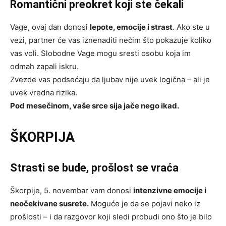
Romantični preokret koji ste čekali
Vage, ovaj dan donosi
lepote, emocije i strast
. Ako ste u
vezi, partner će vas iznenaditi nečim što pokazuje koliko
vas voli. Slobodne Vage mogu sresti osobu koja im
odmah zapali iskru.
Zvezde vas podsećaju da ljubav nije uvek logična – ali je
uvek vredna rizika.
Pod mesečinom, vaše srce sija jače nego ikad.
ŠKORPIJA
Strasti se bude, prošlost se vraća
Škorpije, 5. novembar vam donosi
intenzivne emocije i
neočekivane susrete.
Moguće je da se pojavi neko iz
prošlosti – i da razgovor koji sledi probudi ono što je bilo