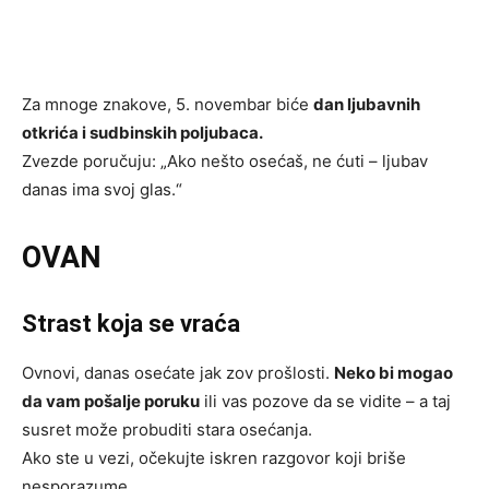
Za mnoge znakove, 5. novembar biće
dan ljubavnih
otkrića i sudbinskih poljubaca.
Zvezde poručuju: „Ako nešto osećaš, ne ćuti – ljubav
danas ima svoj glas.“
OVAN
Strast koja se vraća
Ovnovi, danas osećate jak zov prošlosti.
Neko bi mogao
da vam pošalje poruku
ili vas pozove da se vidite – a taj
susret može probuditi stara osećanja.
Ako ste u vezi, očekujte iskren razgovor koji briše
nesporazume.