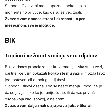
Slobodni Ovnovi bi mogli upoznati nekog ko ih
momentalno privuče, kao da su se već znali.
Zvezde vam donose strast i iskrenost – a pod
mesečinom, sve je moguće.
BIK
Toplina i nežnost vraćaju veru u ljubav
Bikovi danas pronalaze mir kroz emocije. Ako ste u vezi,
partner će vam pokazati
koliko ste mu važni
, možda kroz
jednostavan, ali dubok gest ljubavi.
Slobodni Bikovi osećaju da se nešto menja – moguće je
da se javlja neko ko je ranije ćutao, ili da vas privlači
osoba koja budi spokoj, a ne dramu.
Zvezde vam šalju znak da je prava ljubav tiha, ali