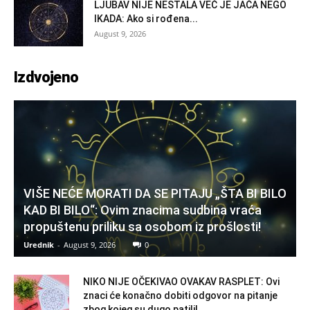
LJUBAV NIJE NESTALA VEĆ JE JAČA NEGO
IKADA: Ako si rođena...
August 9, 2026
Izdvojeno
VIŠE NEĆE MORATI DA SE PITAJU „ŠTA BI BILO
KAD BI BILO“: Ovim znacima sudbina vraća
propuštenu priliku sa osobom iz prošlosti!
Urednik
-
August 9, 2026
0
NIKO NIJE OČEKIVAO OVAKAV RASPLET: Ovi
znaci će konačno dobiti odgovor na pitanje
zbog kojeg su dugo patili!