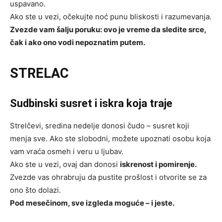
uspavano.
Ako ste u vezi, očekujte noć punu bliskosti i razumevanja.
Zvezde vam šalju poruku: ovo je vreme da sledite srce,
čak i ako ono vodi nepoznatim putem.
STRELAC
Sudbinski susret i iskra koja traje
Strelčevi, sredina nedelje donosi čudo – susret koji
menja sve. Ako ste slobodni, možete upoznati osobu koja
vam vraća osmeh i veru u ljubav.
Ako ste u vezi, ovaj dan donosi
iskrenost i pomirenje.
Zvezde vas ohrabruju da pustite prošlost i otvorite se za
ono što dolazi.
Pod mesečinom, sve izgleda moguće – i jeste.