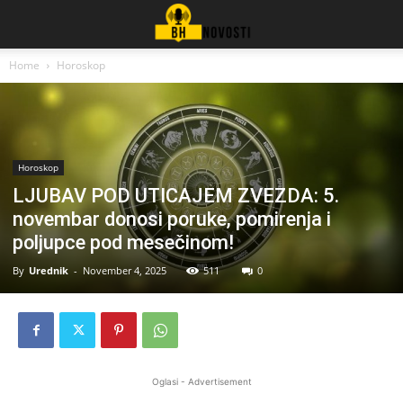
Home
Horoskop
Horoskop
LJUBAV POD UTICAJEM ZVEZDA: 5.
novembar donosi poruke, pomirenja i
poljupce pod mesečinom!
By
Urednik
-
November 4, 2025
511
0
Oglasi - Advertisement