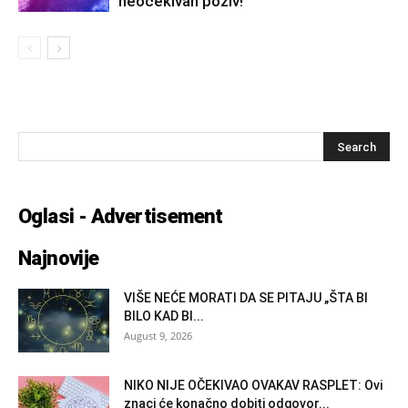
neočekivan poziv!
Oglasi - Advertisement
Najnovije
VIŠE NEĆE MORATI DA SE PITAJU „ŠTA BI
BILO KAD BI...
August 9, 2026
NIKO NIJE OČEKIVAO OVAKAV RASPLET: Ovi
znaci će konačno dobiti odgovor...