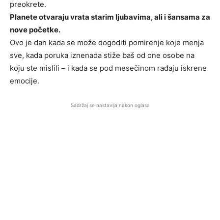
preokrete.
Planete otvaraju vrata starim ljubavima, ali i šansama za
nove početke.
Ovo je dan kada se može dogoditi pomirenje koje menja
sve, kada poruka iznenada stiže baš od one osobe na
koju ste mislili – i kada se pod mesečinom rađaju iskrene
emocije.
Sadržaj se nastavlja nakon oglasa