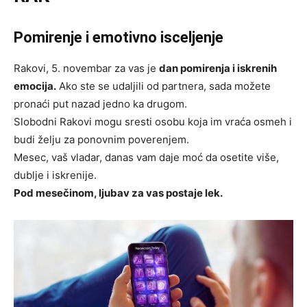
Pomirenje i emotivno isceljenje
Rakovi, 5. novembar za vas je
dan pomirenja i iskrenih
emocija.
Ako ste se udaljili od partnera, sada možete
pronaći put nazad jedno ka drugom.
Slobodni Rakovi mogu sresti osobu koja im vraća osmeh i
budi želju za ponovnim poverenjem.
Mesec, vaš vladar, danas vam daje moć da osetite više,
dublje i iskrenije.
Pod mesečinom, ljubav za vas postaje lek.