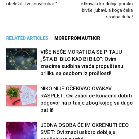
obeležiti tvoj novembar!“
otkrivaju ko dobija poruku
bivše ljubavi, a koga čeka
srodna duša!
RELATED ARTICLES
MORE FROM AUTHOR
VIŠE NEĆE MORATI DA SE PITAJU
„ŠTA BI BILO KAD BI BILO“: Ovim
znacima sudbina vraća propuštenu
priliku sa osobom iz prošlosti!
NIKO NIJE OČEKIVAO OVAKAV
RASPLET: Ovi znaci će konačno dobiti
odgovor na pitanje zbog kojeg su dugo
patili!
JEDNA OSOBA ĆE IM OKRENUTI CEO
SVET: Ovi znaci uskoro dobijaju