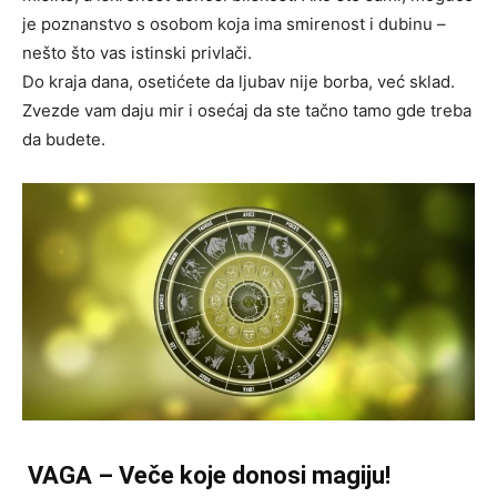
je poznanstvo s osobom koja ima smirenost i dubinu –
nešto što vas istinski privlači.
Do kraja dana, osetićete da ljubav nije borba, već sklad.
Zvezde vam daju mir i osećaj da ste tačno tamo gde treba
da budete.
VAGA – Veče koje donosi magiju!