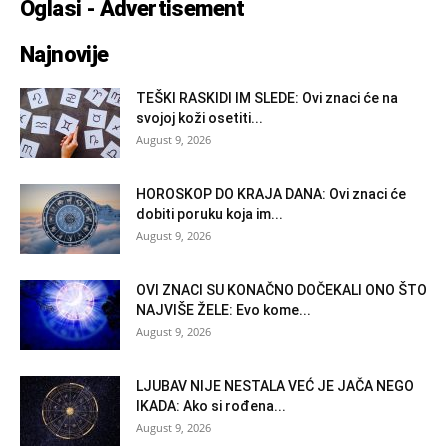
Oglasi - Advertisement
Najnovije
TEŠKI RASKIDI IM SLEDE: Ovi znaci će na
svojoj koži osetiti...
August 9, 2026
HOROSKOP DO KRAJA DANA: Ovi znaci će
dobiti poruku koja im...
August 9, 2026
OVI ZNACI SU KONAČNO DOČEKALI ONO ŠTO
NAJVIŠE ŽELE: Evo kome...
August 9, 2026
LJUBAV NIJE NESTALA VEĆ JE JAČA NEGO
IKADA: Ako si rođena...
August 9, 2026