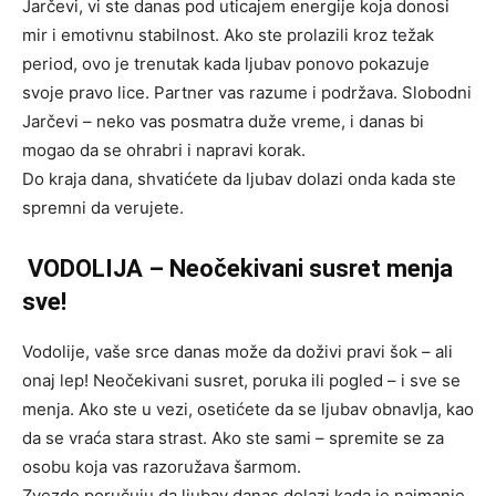
Jarčevi, vi ste danas pod uticajem energije koja donosi
mir i emotivnu stabilnost. Ako ste prolazili kroz težak
period, ovo je trenutak kada ljubav ponovo pokazuje
svoje pravo lice. Partner vas razume i podržava. Slobodni
Jarčevi – neko vas posmatra duže vreme, i danas bi
mogao da se ohrabri i napravi korak.
Do kraja dana, shvatićete da ljubav dolazi onda kada ste
spremni da verujete.
VODOLIJA – Neočekivani susret menja
sve!
Vodolije, vaše srce danas može da doživi pravi šok – ali
onaj lep! Neočekivani susret, poruka ili pogled – i sve se
menja. Ako ste u vezi, osetićete da se ljubav obnavlja, kao
da se vraća stara strast. Ako ste sami – spremite se za
osobu koja vas razoružava šarmom.
Zvezde poručuju da ljubav danas dolazi kada je najmanje