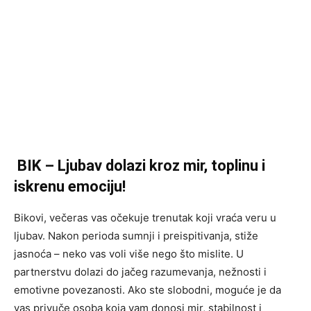
BIK – Ljubav dolazi kroz mir, toplinu i
iskrenu emociju!
Bikovi, večeras vas očekuje trenutak koji vraća veru u
ljubav. Nakon perioda sumnji i preispitivanja, stiže
jasnoća – neko vas voli više nego što mislite. U
partnerstvu dolazi do jačeg razumevanja, nežnosti i
emotivne povezanosti. Ako ste slobodni, moguće je da
vas privuče osoba koja vam donosi mir, stabilnost i