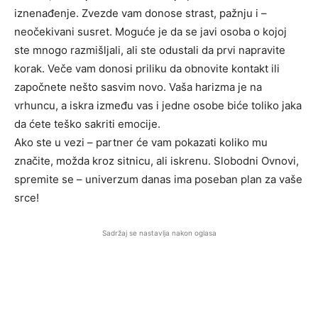
iznenađenje. Zvezde vam donose strast, pažnju i –
neočekivani susret. Moguće je da se javi osoba o kojoj
ste mnogo razmišljali, ali ste odustali da prvi napravite
korak. Veče vam donosi priliku da obnovite kontakt ili
započnete nešto sasvim novo. Vaša harizma je na
vrhuncu, a iskra između vas i jedne osobe biće toliko jaka
da ćete teško sakriti emocije.
Ako ste u vezi – partner će vam pokazati koliko mu
značite, možda kroz sitnicu, ali iskrenu. Slobodni Ovnovi,
spremite se – univerzum danas ima poseban plan za vaše
srce!
Sadržaj se nastavlja nakon oglasa