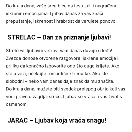
Do kraja dana, vaše srce biće na testu, ali i nagrađeno
iskrenim emocijama. Ljubav danas za vas znači
prepuštanje, iskrenost i hrabrost da verujete ponovo.
STRELAC – Dan za priznanje ljubavi!
Strelčevi, ljubavni vetrovi vam danas duvaju u leđa!
Zvezde donose otvorene razgovore, iskrene emocije i
priliku da konačno izgovorite ono što dugo krijete. Ako
ste u vezi, očekujte romantične trenutke. Ako ste
slobodni – neko vam danas daje znak da mu značite.
Do kraja dana, možete biti svedok prelepog obrta koji vas
vodi pravo u zagrljaj sreće. Ljubav se vraća u vaš život s
osmehom.
JARAC – Ljubav koja vraća snagu!