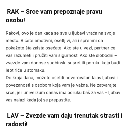
RAK – Srce vam prepoznaje pravu
osobu!
Rakovi, ovo je dan kada se sve u ljubavi vraća na svoje
mesto. Bićete emotivni, osetljivi, ali i spremni da
pokažete šta zaista osećate. Ako ste u vezi, partner će
vas razumeti i pružiti vam sigurnost. Ako ste slobodni –
zvezde vam donose sudbinski susret ili poruku koja budi
leptiriće u stomaku.
Do kraja dana, možete osetiti neverovatan talas ljubavi i
povezanosti s osobom koja vam je važna. Ne zatvarajte
srce, jer univerzum danas ima poruku baš za vas – ljubav
vas nalazi kada joj se prepustite.
LAV – Zvezde vam daju trenutak strasti i
radosti!