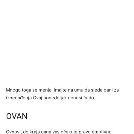
Mnogo toga se menja, imajte na umu da slede dani za
iznenađenja.Ovaj ponedeljak donosi čudo.
OVAN
Ovnovi, do kraja dana vas očekuje pravo emotivno