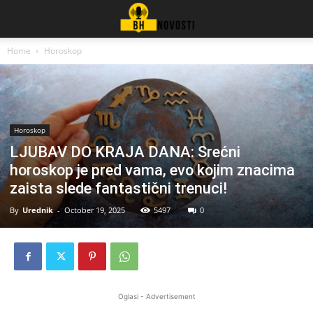
Home
Horoskop
Horoskop
LJUBAV DO KRAJA DANA: Srećni
horoskop je pred vama, evo kojim znacima
zaista slede fantastični trenuci!
By
Urednik
-
October 19, 2025
5497
0
Oglasi - Advertisement