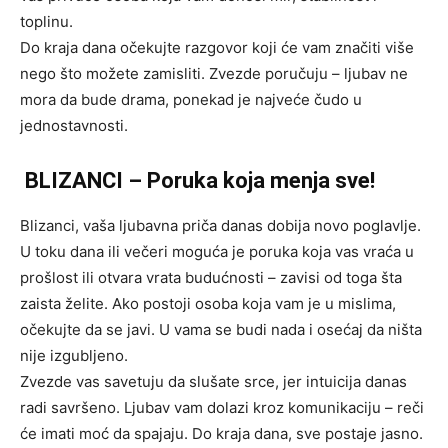
toplinu.
Do kraja dana očekujte razgovor koji će vam značiti više
nego što možete zamisliti. Zvezde poručuju – ljubav ne
mora da bude drama, ponekad je najveće čudo u
jednostavnosti.
BLIZANCI – Poruka koja menja sve!
Blizanci, vaša ljubavna priča danas dobija novo poglavlje.
U toku dana ili večeri moguća je poruka koja vas vraća u
prošlost ili otvara vrata budućnosti – zavisi od toga šta
zaista želite. Ako postoji osoba koja vam je u mislima,
očekujte da se javi. U vama se budi nada i osećaj da ništa
nije izgubljeno.
Zvezde vas savetuju da slušate srce, jer intuicija danas
radi savršeno. Ljubav vam dolazi kroz komunikaciju – reči
će imati moć da spajaju. Do kraja dana, sve postaje jasno.