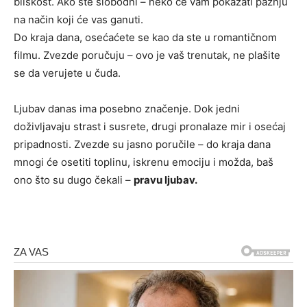
bliskost. Ako ste slobodni – neko će vam pokazati pažnju
na način koji će vas ganuti.
Do kraja dana, osećaćete se kao da ste u romantičnom
filmu. Zvezde poručuju – ovo je vaš trenutak, ne plašite
se da verujete u čuda.
Ljubav danas ima posebno značenje. Dok jedni
doživljavaju strast i susrete, drugi pronalaze mir i osećaj
pripadnosti. Zvezde su jasno poručile – do kraja dana
mnogi će osetiti toplinu, iskrenu emociju i možda, baš
ono što su dugo čekali –
pravu ljubav.