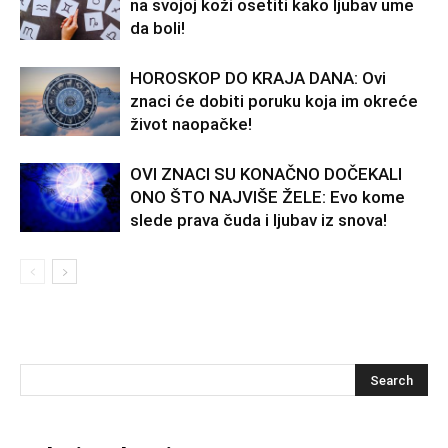
na svojoj koži osetiti kako ljubav ume
da boli!
HOROSKOP DO KRAJA DANA: Ovi
znaci će dobiti poruku koja im okreće
život naopačke!
OVI ZNACI SU KONAČNO DOČEKALI
ONO ŠTO NAJVIŠE ŽELE: Evo kome
slede prava čuda i ljubav iz snova!