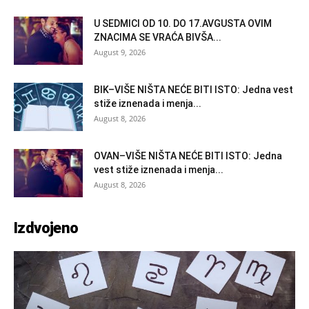
U SEDMICI OD 10. DO 17.AVGUSTA OVIM
ZNACIMA SE VRAĆA BIVŠA...
August 9, 2026
BIK–VIŠE NIŠTA NEĆE BITI ISTO: Jedna vest
stiže iznenada i menja...
August 8, 2026
OVAN–VIŠE NIŠTA NEĆE BITI ISTO: Jedna
vest stiže iznenada i menja...
August 8, 2026
Izdvojeno