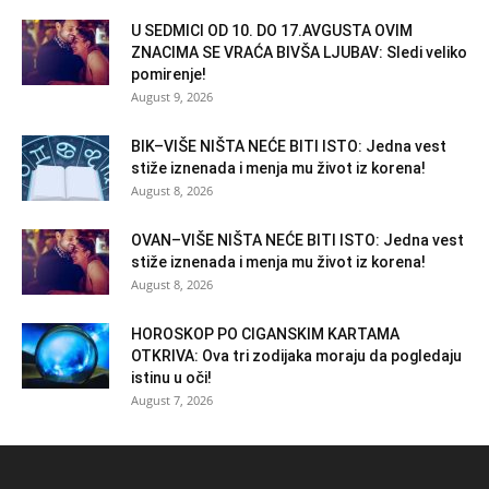
U SEDMICI OD 10. DO 17.AVGUSTA OVIM
ZNACIMA SE VRAĆA BIVŠA LJUBAV: Sledi veliko
pomirenje!
August 9, 2026
BIK–VIŠE NIŠTA NEĆE BITI ISTO: Jedna vest
stiže iznenada i menja mu život iz korena!
August 8, 2026
OVAN–VIŠE NIŠTA NEĆE BITI ISTO: Jedna vest
stiže iznenada i menja mu život iz korena!
August 8, 2026
HOROSKOP PO CIGANSKIM KARTAMA
OTKRIVA: Ova tri zodijaka moraju da pogledaju
istinu u oči!
August 7, 2026