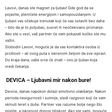
Lavovi, danas ste magnet za ljubav! Gde god da se
pojavite, plenićete energijom i samopouzdanjem. U
ljubavi vas očekuje trenutak koji će vas ostaviti bez daha
– bilo da je to poljubac, susret ili neočekivano priznanje.
Ako ste u vezi, vaš partner će vam pokazati koliko ste mu
važni.
Slobodni Lavovi, moguće je da vas kontaktira osoba iz
prošlosti – ali ovog puta s iskrenom željom da sve ispravi.
Do kraja dana, vaše srce će znati – ovo je ljubav koja
vredi čekanja.
DEVICA – Ljubavni mir nakon bure!
Device, danas napokon dolazi emotivno olakšanje. Nakon
perioda nesigurnosti i sumnje, sledi razgovor koji će vam
skinuti teret s duše. Partner vas razume bolje nego što
mislite, a iskrenost donosi bliskost. Ako ste sami, moguće