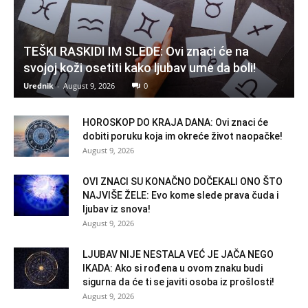
TEŠKI RASKIDI IM SLEDE: Ovi znaci će na
svojoj koži osetiti kako ljubav ume da boli!
Urednik
-
August 9, 2026
0
HOROSKOP DO KRAJA DANA: Ovi znaci će
dobiti poruku koja im okreće život naopačke!
August 9, 2026
OVI ZNACI SU KONAČNO DOČEKALI ONO ŠTO
NAJVIŠE ŽELE: Evo kome slede prava čuda i
ljubav iz snova!
August 9, 2026
LJUBAV NIJE NESTALA VEĆ JE JAČA NEGO
IKADA: Ako si rođena u ovom znaku budi
sigurna da će ti se javiti osoba iz prošlosti!
August 9, 2026