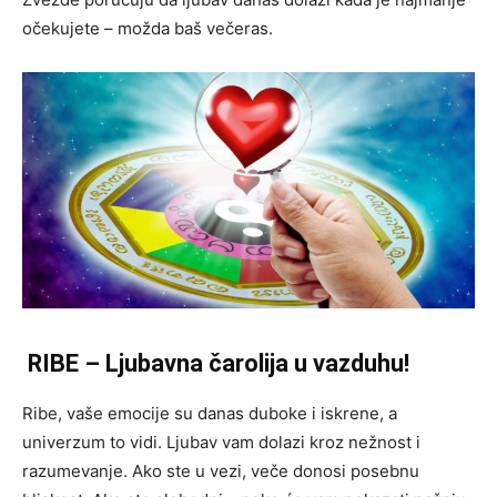
očekujete – možda baš večeras.
RIBE – Ljubavna čarolija u vazduhu!
Ribe, vaše emocije su danas duboke i iskrene, a
univerzum to vidi. Ljubav vam dolazi kroz nežnost i
razumevanje. Ako ste u vezi, veče donosi posebnu