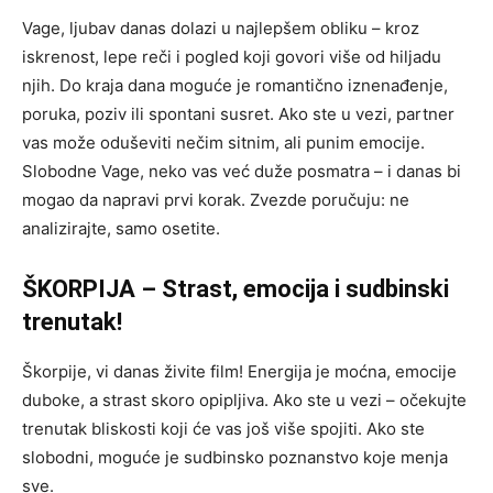
Vage, ljubav danas dolazi u najlepšem obliku – kroz
iskrenost, lepe reči i pogled koji govori više od hiljadu
njih. Do kraja dana moguće je romantično iznenađenje,
poruka, poziv ili spontani susret. Ako ste u vezi, partner
vas može oduševiti nečim sitnim, ali punim emocije.
Slobodne Vage, neko vas već duže posmatra – i danas bi
mogao da napravi prvi korak. Zvezde poručuju: ne
analizirajte, samo osetite.
ŠKORPIJA – Strast, emocija i sudbinski
trenutak!
Škorpije, vi danas živite film! Energija je moćna, emocije
duboke, a strast skoro opipljiva. Ako ste u vezi – očekujte
trenutak bliskosti koji će vas još više spojiti. Ako ste
slobodni, moguće je sudbinsko poznanstvo koje menja
sve.