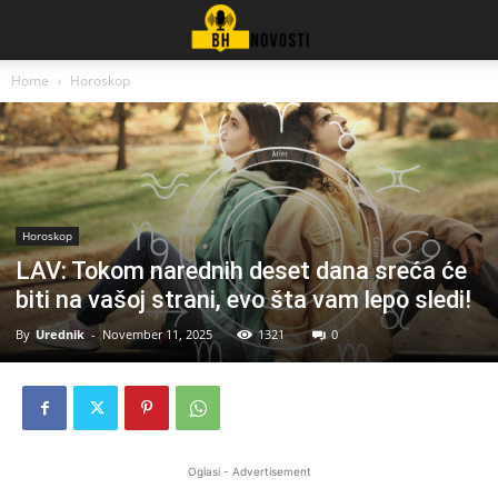
Home
Horoskop
Horoskop
LAV: Tokom narednih deset dana sreća će
biti na vašoj strani, evo šta vam lepo sledi!
By
Urednik
-
November 11, 2025
1321
0
Oglasi - Advertisement