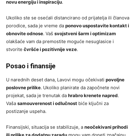
novu energiju i inspiraciju
.
Ukoliko ste se osećali distancirano od prijatelja ili članova
porodice, sada je vreme da
ponovo uspostavite kontakt i
obnovite odnose
. Vaš
svojstveni šarm i optimizam
olakšaće vam da premostite moguće nesuglasice i
stvorite
čvršće i pozitivnije veze
.
Posao i finansije
U narednih deset dana, Lavovi mogu očekivati
povoljne
poslovne prilike
. Ukoliko planirate da započnete novi
projekat, sada je trenutak da
hrabro krenete napred
.
Vaša
samouverenost i odlučnost
biće ključni za
postizanje uspeha.
Finansijski, situacija se stabilizuje, a
neočekivani prihodi
ili prilike za dodatnu zaradu
mogu vam doneti značajnu