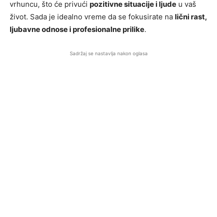
vrhuncu, što će privući
pozitivne situacije i ljude
u vaš
život. Sada je idealno vreme da se fokusirate na
lični rast,
ljubavne odnose i profesionalne prilike
.
Sadržaj se nastavlja nakon oglasa