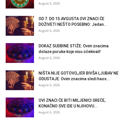
August 6, 2026
OD 7. DO 15.AVGUSTA OVI ZNACI ĆE
DOŽIVETI NEŠTO POSEBNO: Jedan...
August 6, 2026
DOKAZ SUDBINE STIŽE: Ovim znacima
dolaze poruke koje nisu očekivali!
August 6, 2026
NIŠTA NIJE GOTOVO,JER BIVŠA LJUBAV NE
ODUSTAJE: Ovim znacima sledi haos...
August 6, 2026
OVI ZNACI ĆE BITI MILJENICI SREĆE,
KONAČNO SVE IDE U NJIHOVU...
August 6, 2026