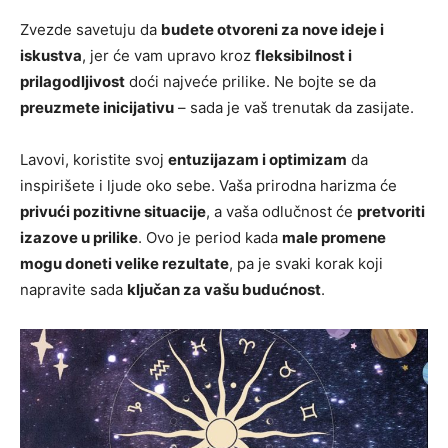
Zvezde savetuju da
budete otvoreni za nove ideje i
iskustva
, jer će vam upravo kroz
fleksibilnost i
prilagodljivost
doći najveće prilike. Ne bojte se da
preuzmete inicijativu
– sada je vaš trenutak da zasijate.
Lavovi, koristite svoj
entuzijazam i optimizam
da
inspirišete i ljude oko sebe. Vaša prirodna harizma će
privući pozitivne situacije
, a vaša odlučnost će
pretvoriti
izazove u prilike
. Ovo je period kada
male promene
mogu doneti velike rezultate
, pa je svaki korak koji
napravite sada
ključan za vašu budućnost
.