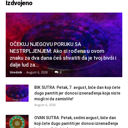
Izdvojeno
OČEKUJ NJEGOVU PORUKU SA
NESTRPLJENJEM: Ako si rođena u ovom
znaku za dva dana ćeš shvatiti da je tvoj bivši i
dalje lud za...
Urednik
-
August 6, 2026
0
BIK SUTRA: Petak, 7. avgust, biće dan koji ćete
dugo pamtiti jer donosi iznenađenja koja niste
mogli ni da zamislite!
August 6, 2026
OVAN SUTRA: Petak, sedmi avgust, biće dan
koji ćete dugo pamtiti jer donosi iznenađenja