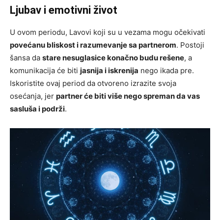
Ljubav i emotivni život
U ovom periodu, Lavovi koji su u vezama mogu očekivati
povećanu bliskost i razumevanje sa partnerom
. Postoji
šansa da
stare nesuglasice konačno budu rešene
, a
komunikacija će biti
jasnija i iskrenija
nego ikada pre.
Iskoristite ovaj period da otvoreno izrazite svoja
osećanja, jer
partner će biti više nego spreman da vas
sasluša i podrži
.