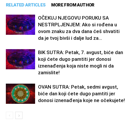
RELATED ARTICLES
MORE FROM AUTHOR
OČEKUJ NJEGOVU PORUKU SA
NESTRPLJENJEM: Ako si rođena u
ovom znaku za dva dana ćeš shvatiti
da je tvoj bivši i dalje lud za...
BIK SUTRA: Petak, 7. avgust, biće dan
koji ćete dugo pamtiti jer donosi
iznenađenja koja niste mogli ni da
zamislite!
OVAN SUTRA: Petak, sedmi avgust,
biće dan koji ćete dugo pamtiti jer
donosi iznenađenja koje ne očekujete!