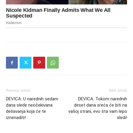
Previous article
Next article
DEVICA: U narednih sedam
DEVICA: Tokom narednih
dana slede neočekivana
deset dana sreća će biti na
dešavanja koja će te
vašoj strani, evo šta vam lepo
iznenaditi!
sledi!