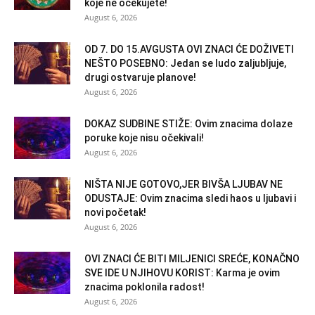
koje ne očekujete!
August 6, 2026
OD 7. DO 15.AVGUSTA OVI ZNACI ĆE DOŽIVETI
NEŠTO POSEBNO: Jedan se ludo zaljubljuje,
drugi ostvaruje planove!
August 6, 2026
DOKAZ SUDBINE STIŽE: Ovim znacima dolaze
poruke koje nisu očekivali!
August 6, 2026
NIŠTA NIJE GOTOVO,JER BIVŠA LJUBAV NE
ODUSTAJE: Ovim znacima sledi haos u ljubavi i
novi početak!
August 6, 2026
OVI ZNACI ĆE BITI MILJENICI SREĆE, KONAČNO
SVE IDE U NJIHOVU KORIST: Karma je ovim
znacima poklonila radost!
August 6, 2026