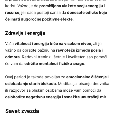
korist. Važno je da
promišljeno ulažete svoju energiju i
resurse
, jer sada postoji šansa da
donesete odluke koje
će imati dugoročne pozitivne efekte
.
Zdravlje i energija
Vaša
vitalnost i energija biće na visokom nivou
, ali je
važno da obratite pažnju na
ravnotežu između posla i
odmora
. Redovni treninzi, šetnje i kvalitetan san pomoći
će vam da
održite mentalnu i fizičku snagu
.
Ovaj period je takođe povoljan za
emocionalno čišćenje i
oslobađanje starih blokada
. Meditacija, pisanje dnevnika
ili razgovor sa bliskim osobama može vam pomoći da
oslobodite negativnu energiju i osnažite unutrašnji mir
.
Savet zvezda