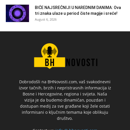
BIĆE NAJSREĆNIJI U NAREDNIM DANIMA: Ova
tri znaka ulaze u period čiste magije i sreće!
August 6, 2026
Dobrodošli na BHNovosti.com, vaš svakodnevni
izvor tačnih, brzih i nepristrasnih informacija iz
Bosne i Hercegovine, regiona i svijeta. Naša
vizija je da budemo dinamičan, pouzdan i
dostupan medij za sve građane koji žele ostati
informisani o ključnim temama koje oblikuju
društvo.