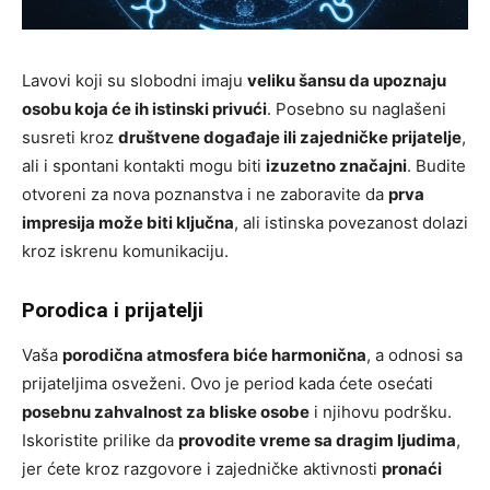
Lavovi koji su slobodni imaju
veliku šansu da upoznaju
osobu koja će ih istinski privući
. Posebno su naglašeni
susreti kroz
društvene događaje ili zajedničke prijatelje
,
ali i spontani kontakti mogu biti
izuzetno značajni
. Budite
otvoreni za nova poznanstva i ne zaboravite da
prva
impresija može biti ključna
, ali istinska povezanost dolazi
kroz iskrenu komunikaciju.
Porodica i prijatelji
Vaša
porodična atmosfera biće harmonična
, a odnosi sa
prijateljima osveženi. Ovo je period kada ćete osećati
posebnu zahvalnost za bliske osobe
i njihovu podršku.
Iskoristite prilike da
provodite vreme sa dragim ljudima
,
jer ćete kroz razgovore i zajedničke aktivnosti
pronaći