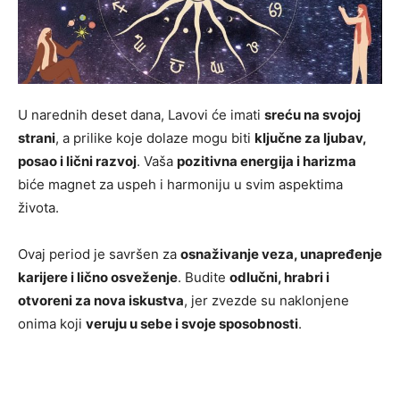
U narednih deset dana, Lavovi će imati
sreću na svojoj
strani
, a prilike koje dolaze mogu biti
ključne za ljubav,
posao i lični razvoj
. Vaša
pozitivna energija i harizma
biće magnet za uspeh i harmoniju u svim aspektima
života.
Ovaj period je savršen za
osnaživanje veza, unapređenje
karijere i lično osveženje
. Budite
odlučni, hrabri i
otvoreni za nova iskustva
, jer zvezde su naklonjene
onima koji
veruju u sebe i svoje sposobnosti
.