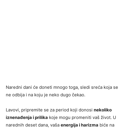
Naredni dani će doneti mnogo toga, sledi sreća koja se
ne odbija i na koju je neko dugo čekao.
Lavovi, pripremite se za period koji donosi
nekoliko
iznenađenja i prilika
koje mogu promeniti vaš život. U
narednih deset dana, vaša
energija i harizma
biće na