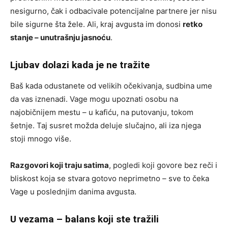
nesigurno, čak i odbacivale potencijalne partnere jer nisu
bile sigurne šta žele. Ali, kraj avgusta im donosi
retko
stanje – unutrašnju jasnoću
.
Ljubav dolazi kada je ne tražite
Baš kada odustanete od velikih očekivanja, sudbina ume
da vas iznenadi. Vage mogu upoznati osobu na
najobičnijem mestu – u kafiću, na putovanju, tokom
šetnje. Taj susret možda deluje slučajno, ali iza njega
stoji mnogo više.
Razgovori koji traju satima
, pogledi koji govore bez reči i
bliskost koja se stvara gotovo neprimetno – sve to čeka
Vage u poslednjim danima avgusta.
U vezama – balans koji ste tražili