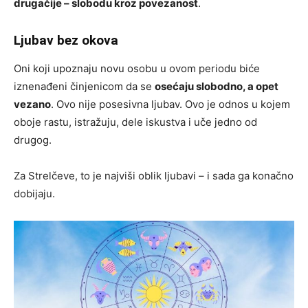
drugačije – slobodu kroz povezanost
.
Ljubav bez okova
Oni koji upoznaju novu osobu u ovom periodu biće
iznenađeni činjenicom da se
osećaju slobodno, a opet
vezano
. Ovo nije posesivna ljubav. Ovo je odnos u kojem
oboje rastu, istražuju, dele iskustva i uče jedno od
drugog.
Za Strelčeve, to je najviši oblik ljubavi – i sada ga konačno
dobijaju.