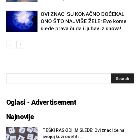
OVI ZNACI SU KONAČNO DOČEKALI
ONO ŠTO NAJVIŠE ŽELE: Evo kome
slede prava čuda i ljubav iz snova!
Oglasi - Advertisement
Najnovije
TEŠKI RASKIDI IM SLEDE: Ovi znaci će na
svojoj koži osetiti...