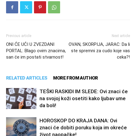
Previous article
Next article
ONI ĆE UĆI U ZVEZDANI
OVAN, SKORPIJA, JARAC: Da li
PORTAL: Blago ovim znacima,
ste spremni za cudo koje vas
san će im postati stvarnost!
ceka?!
RELATED ARTICLES
MORE FROM AUTHOR
TEŠKI RASKIDI IM SLEDE: Ovi znaci će
na svojoj koži osetiti kako ljubav ume
da boli!
HOROSKOP DO KRAJA DANA: Ovi
znaci će dobiti poruku koja im okreće
život naopačke!