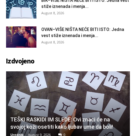
BIK–VIŠE NIŠTA NEĆE BITI ISTO: Jedna vest
stiže iznenada i menja...
August 8, 2026
OVAN–VIŠE NIŠTA NEĆE BITI ISTO: Jedna
vest stiže iznenada i menja...
August 8, 2026
Izdvojeno
TEŠKI RASKIDI IM SLEDE: Ovi znaci će na
svojoj koži osetiti kako ljubav ume da boli!
Urednik
-
August 9, 2026
0