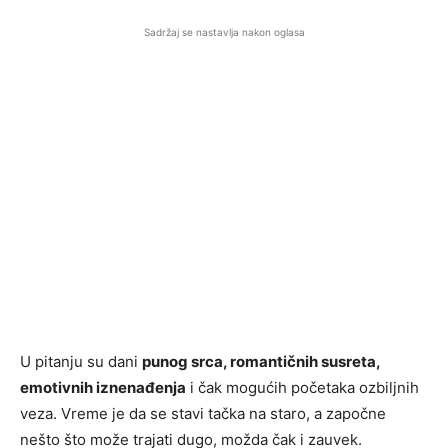
Sadržaj se nastavlja nakon oglasa
U pitanju su dani
punog srca, romantičnih susreta,
emotivnih iznenađenja
i čak mogućih početaka ozbiljnih
veza. Vreme je da se stavi tačka na staro, a započne
nešto što može trajati dugo, možda čak i zauvek.