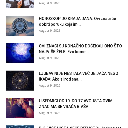
August 9, 2026
HOROSKOP DO KRAJA DANA: Ovi znaci će
dobiti poruku koja im...
August 9, 2026
OVI ZNACI SU KONAČNO DOČEKALI ONO ŠTO
NAJVIŠE ŽELE: Evo kome...
August 9, 2026
LJUBAV NIJE NESTALA VEĆ JE JAČA NEGO
IKADA: Ako si rođena...
August 9, 2026
U SEDMICI OD 10. DO 17.AVGUSTA OVIM
ZNACIMA SE VRAĆA BIVŠA...
August 9, 2026