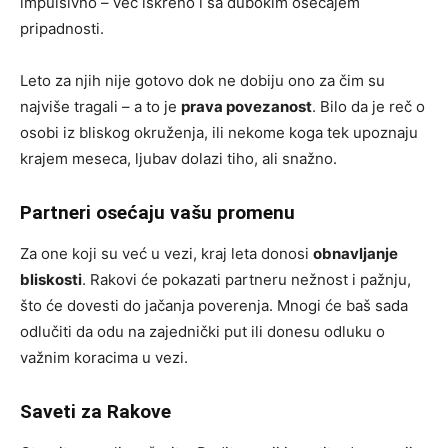
impulsivno – već iskreno i sa dubokim osećajem
pripadnosti.
Leto za njih nije gotovo dok ne dobiju ono za čim su
najviše tragali – a to je
prava povezanost
. Bilo da je reč o
osobi iz bliskog okruženja, ili nekome koga tek upoznaju
krajem meseca, ljubav dolazi tiho, ali snažno.
Partneri osećaju vašu promenu
Za one koji su već u vezi, kraj leta donosi
obnavljanje
bliskosti
. Rakovi će pokazati partneru nežnost i pažnju,
što će dovesti do jačanja poverenja. Mnogi će baš sada
odlučiti da odu na zajednički put ili donesu odluku o
važnim koracima u vezi.
Saveti za Rakove