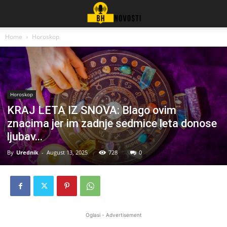
Home
Horoskop
Horoskop
KRAJ LETA IZ SNOVA: Blago ovim
znacima jer im zadnje sedmice leta donose
ljubav…
By
Urednik
-
August 13, 2025
728
0
Oglasi - Advertisement