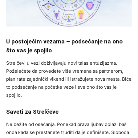
U postojećim vezama – podsećanje na ono
što vas je spojilo
Strelčevi u vezi doživljavaju novi talas entuzijazma.
Poželećete da provedete više vremena sa partnerom,
planirate zajednički vikend ili istražujete nova mesta. Biće
to podsećanje na početke veze i sve ono što vas je
spojilo.
Saveti za Strelčeve
Ne bežite od osećanja. Ponekad prava ljubav dolazi baš
onda kada se prestanete truditi da je definišete. Sloboda