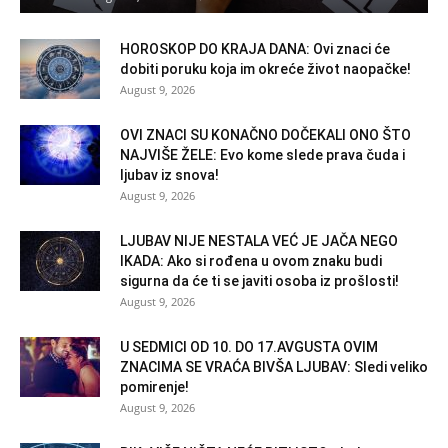
HOROSKOP DO KRAJA DANA: Ovi znaci će
dobiti poruku koja im okreće život naopačke!
August 9, 2026
OVI ZNACI SU KONAČNO DOČEKALI ONO ŠTO
NAJVIŠE ŽELE: Evo kome slede prava čuda i
ljubav iz snova!
August 9, 2026
LJUBAV NIJE NESTALA VEĆ JE JAČA NEGO
IKADA: Ako si rođena u ovom znaku budi
sigurna da će ti se javiti osoba iz prošlosti!
August 9, 2026
U SEDMICI OD 10. DO 17.AVGUSTA OVIM
ZNACIMA SE VRAĆA BIVŠA LJUBAV: Sledi veliko
pomirenje!
August 9, 2026