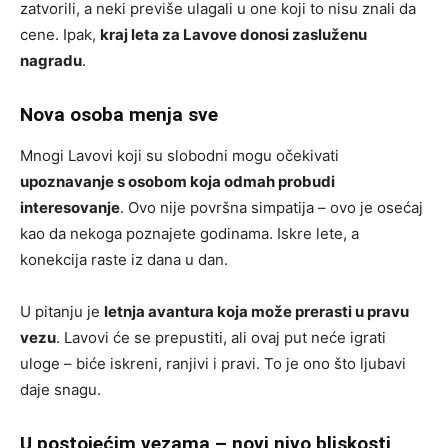
zatvorili, a neki previše ulagali u one koji to nisu znali da
cene. Ipak,
kraj leta za Lavove donosi zasluženu
nagradu
.
Nova osoba menja sve
Mnogi Lavovi koji su slobodni mogu očekivati
upoznavanje s osobom koja odmah probudi
interesovanje
. Ovo nije površna simpatija – ovo je osećaj
kao da nekoga poznajete godinama. Iskre lete, a
konekcija raste iz dana u dan.
U pitanju je
letnja avantura koja može prerasti u pravu
vezu
. Lavovi će se prepustiti, ali ovaj put neće igrati
uloge – biće iskreni, ranjivi i pravi. To je ono što ljubavi
daje snagu.
U postojećim vezama – novi nivo bliskosti