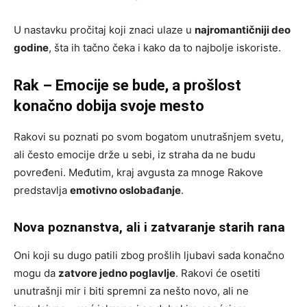
U nastavku pročitaj koji znaci ulaze u
najromantičniji deo
godine
, šta ih tačno čeka i kako da to najbolje iskoriste.
Rak – Emocije se bude, a prošlost
konačno dobija svoje mesto
Rakovi su poznati po svom bogatom unutrašnjem svetu,
ali često emocije drže u sebi, iz straha da ne budu
povređeni. Međutim, kraj avgusta za mnoge Rakove
predstavlja
emotivno oslobađanje
.
Nova poznanstva, ali i zatvaranje starih rana
Oni koji su dugo patili zbog prošlih ljubavi sada konačno
mogu da
zatvore jedno poglavlje
. Rakovi će osetiti
unutrašnji mir i biti spremni za nešto novo, ali ne