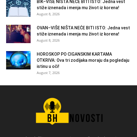
BIK–VIŠE NIŠTA NEĆE BITI ISTO: Jedna vest
stiže iznenada i menja mu život iz korena!
August 8, 2026
OVAN–VIŠE NIŠTA NEĆE BITI ISTO: Jedna vest
stiže iznenada i menja mu život iz korena!
August 8, 2026
HOROSKOP PO CIGANSKIM KARTAMA
OTKRIVA: Ova tri zodijaka moraju da pogledaju
istinu u oči!
August 7, 2026