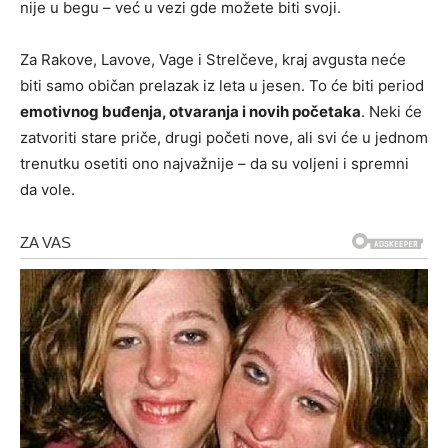
nije u begu – već u vezi gde možete biti svoji.
Za Rakove, Lavove, Vage i Strelčeve, kraj avgusta neće
biti samo običan prelazak iz leta u jesen. To će biti period
emotivnog buđenja, otvaranja i novih početaka
. Neki će
zatvoriti stare priče, drugi početi nove, ali svi će u jednom
trenutku osetiti ono najvažnije – da su voljeni i spremni
da vole.