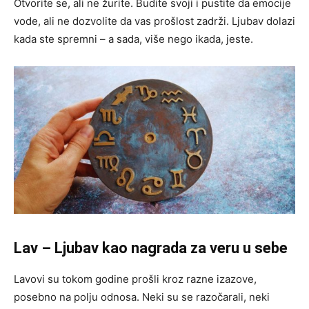
Otvorite se, ali ne žurite. Budite svoji i pustite da emocije
vode, ali ne dozvolite da vas prošlost zadrži. Ljubav dolazi
kada ste spremni – a sada, više nego ikada, jeste.
Lav – Ljubav kao nagrada za veru u sebe
Lavovi su tokom godine prošli kroz razne izazove,
posebno na polju odnosa. Neki su se razočarali, neki