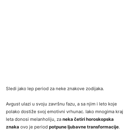
Sledi jako lep period za neke znakove zodijaka.
Avgust ulazi u svoju završnu fazu, a sa njim i leto koje
polako dostiže svoj emotivni vrhunac. Iako mnogima kraj
leta donosi melanholiju, za
neka četiri horoskopska
znaka
ovo je period
potpune ljubavne transformacije
.