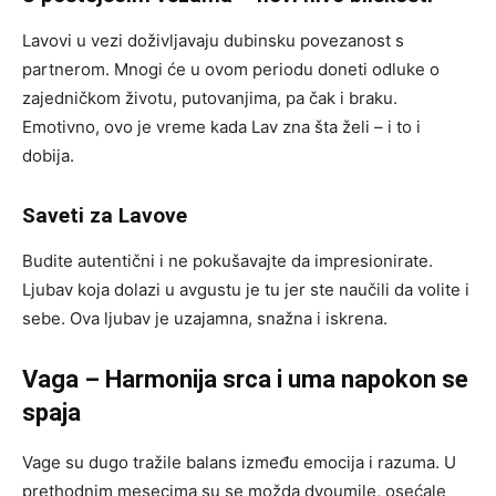
Lavovi u vezi doživljavaju dubinsku povezanost s
partnerom. Mnogi će u ovom periodu doneti odluke o
zajedničkom životu, putovanjima, pa čak i braku.
Emotivno, ovo je vreme kada Lav zna šta želi – i to i
dobija.
Saveti za Lavove
Budite autentični i ne pokušavajte da impresionirate.
Ljubav koja dolazi u avgustu je tu jer ste naučili da volite i
sebe. Ova ljubav je uzajamna, snažna i iskrena.
Vaga – Harmonija srca i uma napokon se
spaja
Vage su dugo tražile balans između emocija i razuma. U
prethodnim mesecima su se možda dvoumile, osećale