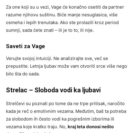
Za one koji su u vezi, Vage će konačno osetiti da partner
razume njihovu suštinu. Biće manje nesuglasica, više
osmeha i lepih trenutaka. Ako ste prolazili kroz period
sumnji, sada ćete znati – ili je to to, ili nije.
Saveti za Vage
Verujte svojoj intuiciji. Ne analizirajte sve, već se
prepustite. Letnja ljubav može vam otvoriti srce više nego
bilo šta do sada.
Strelac – Sloboda vodi ka ljubavi
Strelčevi su poznati po tome da ne trpe pritisak, naročito
kada je reč o emotivnim vezama. Međutim, baš ta potreba
za slobodom ih često vodi ka pogrešnim izborima ili
vezama koje kratko traju. No,
kraj leta donosi nešto