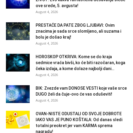
ove srede, 5. avgusta!
August 4, 2026
PRESTAĆE DA PATE ZBOG LJUBAVI: Ovim
znacima je sada srce slomljeno, ali suzama i
bolu je došao kraj!
August 4, 2026
HOROSKOP OTKRIVA: Kome se do kraja
sedmice vraća bivši, ko će biti razočaran, koga
čeka izdaja, a kome dolaze najbolji dani…
August 4, 2026
BIK: Zvezde vam DONOSE VESTI koje vaše srce
DUGO želi da čuje-ovo će vas oduševiti!
August 4, 2026
OVAN-NISTE ODUSTALI OD SVOJE DOBROTE
IAKO VAS JE PUNO KOŠTALA: Od danas sledi
totalni preokret jer vam KARMA sprema
nagradu!