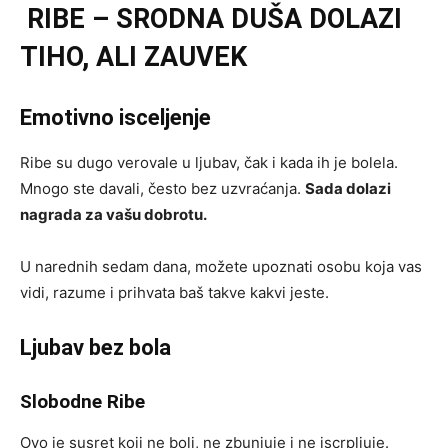
RIBE – SRODNA DUŠA DOLAZI
TIHO, ALI ZAUVEK
Emotivno isceljenje
Ribe su dugo verovale u ljubav, čak i kada ih je bolela.
Mnogo ste davali, često bez uzvraćanja.
Sada dolazi
nagrada za vašu dobrotu.
U narednih sedam dana, možete upoznati osobu koja vas
vidi, razume i prihvata baš takve kakvi jeste.
Ljubav bez bola
Slobodne Ribe
Ovo je susret koji ne boli, ne zbunjuje i ne iscrpljuje.