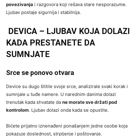
povezivanja
i razgovora koji rešava stare nesporazume.
Ljubav postaje sigurnija i stabilnija.
DEVICA – LJUBAV KOJA DOLAZI
KADA PRESTANETE DA
SUMNJATE
Srce se ponovo otvara
Device su dugo štitile svoje srce, analizirale svaki korak i
sumnjale u tuđe namere. U narednim danima dolazi
trenutak kada shvatate da
ne morate sve držati pod
kontrolom
. Ljubav dolazi onda kada se opustite.
Bićete prijatno iznenađeni ponašanjem jedne osobe koja
pokazuje doslednost, strpljenje i poštovanje.