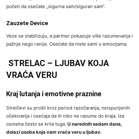
početi da osećate „sigurna sam/siguran sam“.
Zauzete Device
Veze se stabilizuju, a partner pokazuje više razumevanja i
pažnje nego ranije. Osećate da niste sami u emocijama.
STRELAC – LJUBAV KOJA
VRAĆA VERU
Kraj lutanja i emotivne praznine
Strelčevi su prošli kroz period razočaranja, neispunjenih
očekivanja i osećaja da ih niko ne razume do kraja. Iza
osmeha često se krila tuga.
U narednih sedam dana,
dolazi osoba koja vam vraća veru u ljubav.