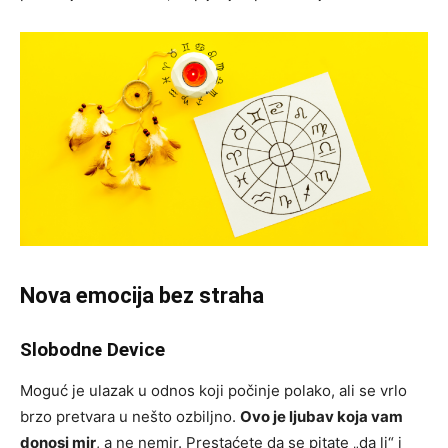
Nova emocija bez straha
Slobodne Device
Moguć je ulazak u odnos koji počinje polako, ali se vrlo
brzo pretvara u nešto ozbiljno.
Ovo je ljubav koja vam
donosi mir
, a ne nemir. Prestaćete da se pitate „da li“ i