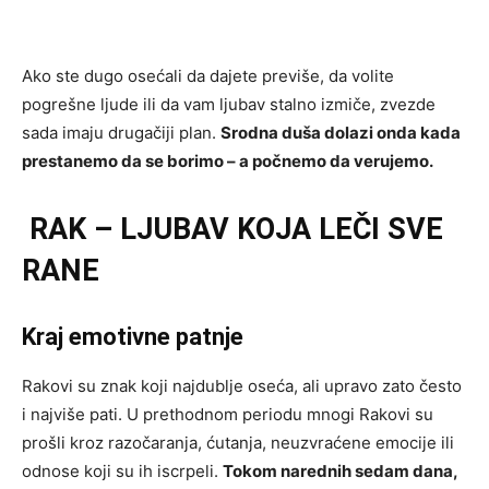
Ako ste dugo osećali da dajete previše, da volite
pogrešne ljude ili da vam ljubav stalno izmiče, zvezde
sada imaju drugačiji plan.
Srodna duša dolazi onda kada
prestanemo da se borimo – a počnemo da verujemo.
RAK – LJUBAV KOJA LEČI SVE
RANE
Kraj emotivne patnje
Rakovi su znak koji najdublje oseća, ali upravo zato često
i najviše pati. U prethodnom periodu mnogi Rakovi su
prošli kroz razočaranja, ćutanja, neuzvraćene emocije ili
odnose koji su ih iscrpeli.
Tokom narednih sedam dana,