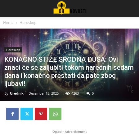
Home
Horoskop
Horoskop
KONAČNO STIŽE SRODNA DUŠA: Ovi
znaci će se zaljubiti tokom narednih sedam
dana i konačno prestati da pate zbog
ljubavi!
By
Urednik
-
December 18, 2025
4263
0
Oglasi - Advertisement