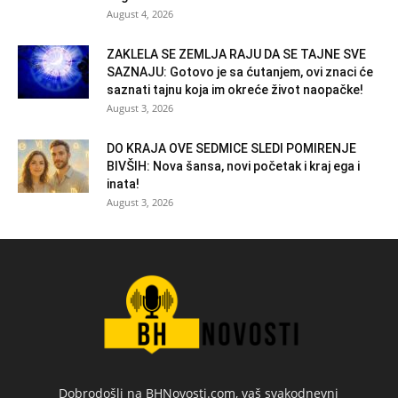
August 4, 2026
ZAKLELA SE ZEMLJA RAJU DA SE TAJNE SVE
SAZNAJU: Gotovo je sa ćutanjem, ovi znaci će
saznati tajnu koja im okreće život naopačke!
August 3, 2026
DO KRAJA OVE SEDMICE SLEDI POMIRENJE
BIVŠIH: Nova šansa, novi početak i kraj ega i
inata!
August 3, 2026
Dobrodošli na BHNovosti.com, vaš svakodnevni