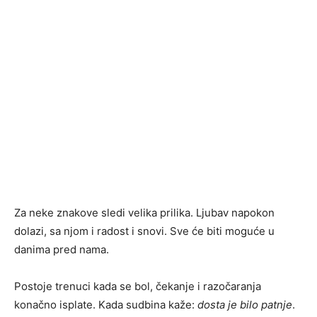
Za neke znakove sledi velika prilika. Ljubav napokon
dolazi, sa njom i radost i snovi. Sve će biti moguće u
danima pred nama.
Postoje trenuci kada se bol, čekanje i razočaranja
konačno isplate. Kada sudbina kaže:
dosta je bilo patnje
.