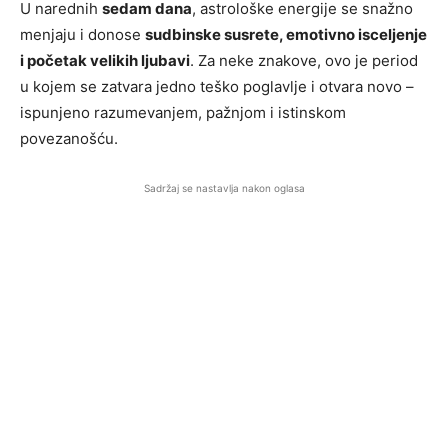
U narednih
sedam dana
, astrološke energije se snažno
menjaju i donose
sudbinske susrete, emotivno isceljenje
i početak velikih ljubavi
. Za neke znakove, ovo je period
u kojem se zatvara jedno teško poglavlje i otvara novo –
ispunjeno razumevanjem, pažnjom i istinskom
povezanošću.
Sadržaj se nastavlja nakon oglasa