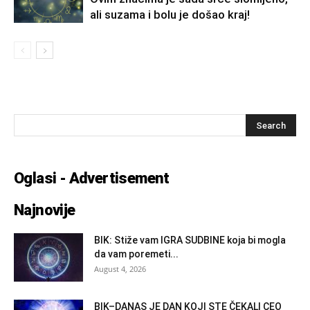
ali suzama i bolu je došao kraj!
Oglasi - Advertisement
Najnovije
BIK: Stiže vam IGRA SUDBINE koja bi mogla
da vam poremeti...
August 4, 2026
BIK–DANAS JE DAN KOJI STE ČEKALI CEO