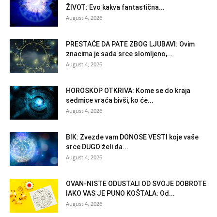
ŽIVOT: Evo kakva fantastična...
August 4, 2026
PRESTAĆE DA PATE ZBOG LJUBAVI: Ovim
znacima je sada srce slomljeno,...
August 4, 2026
HOROSKOP OTKRIVA: Kome se do kraja
sedmice vraća bivši, ko će...
August 4, 2026
BIK: Zvezde vam DONOSE VESTI koje vaše
srce DUGO želi da...
August 4, 2026
OVAN-NISTE ODUSTALI OD SVOJE DOBROTE
IAKO VAS JE PUNO KOŠTALA: Od...
August 4, 2026