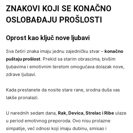
ZNAKOVI KO
JI SE KONAČNO
OSLOBAĐAJU PROŠLOSTI
Oprost kao ključ nove ljubavi
Sva četiri znaka imaju jednu zajedničku stvar –
konačno
puštaju prošlost
. Prekid sa starim obrascima, bivšim
ljubavima i emotivnim teretom omogućava dolazak nove,
zdrave ljubavi.
Kada prestanete da nosite stare rane, srodna duša vas
lakše pronalazi.
U narednih sedam dana,
Rak, Devica, Strelac i Ribe
ulaze
u period emotivnog preporoda. Ovo nisu prolazne
simpatije, već odnosi koji imaju dubinu, smisao i