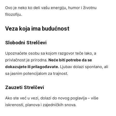
Ovo je neko ko deli vašu energiju, humor i životnu
filozofiju.
Veza koja ima budućnost
Slobodni Strelčevi
Upoznaćete osobu sa kojom razgovor teče lako, a
privlačnost je prirodna.
Neće biti potrebe da se
dokazujete ili prilagođavate.
Ljubav dolazi spontano, ali
sa jasnim potencijalom za trajnost.
Zauzeti Strelčevi
Ako ste već u vezi, dolazi do novog poglavlja – više
iskrenosti, planova i zajedničkih snova.