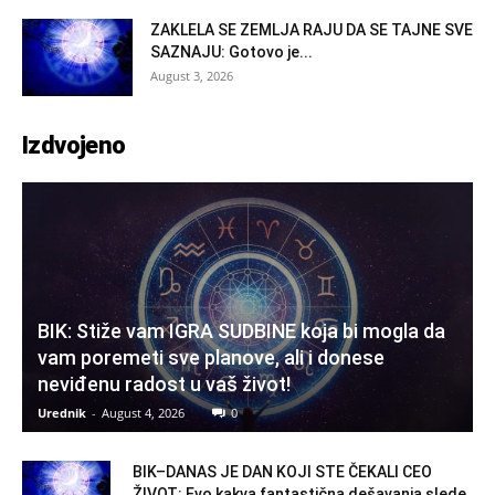
ZAKLELA SE ZEMLJA RAJU DA SE TAJNE SVE
SAZNAJU: Gotovo je...
August 3, 2026
Izdvojeno
BIK: Stiže vam IGRA SUDBINE koja bi mogla da
vam poremeti sve planove, ali i donese
neviđenu radost u vaš život!
Urednik
-
August 4, 2026
0
BIK–DANAS JE DAN KOJI STE ČEKALI CEO
ŽIVOT: Evo kakva fantastična dešavanja slede