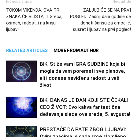
Previous article
Next article
TOKOM VIKENDA, OVA TRI
ZALJUBIĆE SE NA PRVI
ZNAKA ĆE BLISTATI: Sreća,
POGLED: Zadnji dani godine će
osmeh, radost, i na kraju
doneti šansu za emocije,
ljubav!
susret i ljubav na prvi pogled!
RELATED ARTICLES
MORE FROM AUTHOR
BIK: Stiže vam IGRA SUDBINE koja bi
mogla da vam poremeti sve planove,
ali i donese neviđenu radost u vaš
život!
BIK–DANAS JE DAN KOJI STE ČEKALI
CEO ŽIVOT: Evo kakva fantastična
dešavanja slede ove srede, 5. avgusta!
PRESTAĆE DA PATE ZBOG LJUBAVI:
Ovim znacima je sada srce slomljeno,