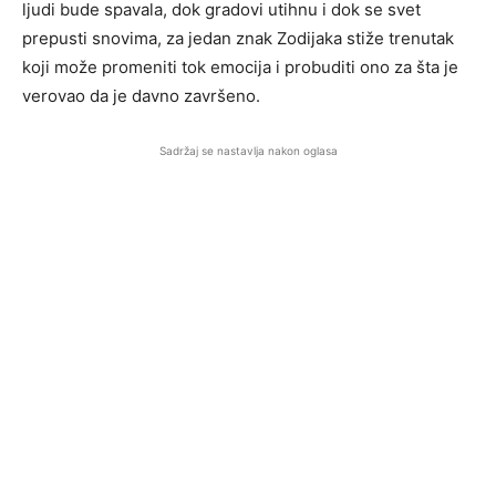
ljudi bude spavala, dok gradovi utihnu i dok se svet
prepusti snovima, za jedan znak Zodijaka stiže trenutak
koji može promeniti tok emocija i probuditi ono za šta je
verovao da je davno završeno.
Sadržaj se nastavlja nakon oglasa