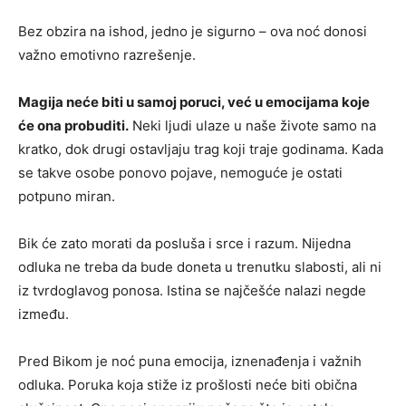
Bez obzira na ishod, jedno je sigurno – ova noć donosi
važno emotivno razrešenje.
Magija neće biti u samoj poruci, već u emocijama koje
će ona probuditi.
Neki ljudi ulaze u naše živote samo na
kratko, dok drugi ostavljaju trag koji traje godinama. Kada
se takve osobe ponovo pojave, nemoguće je ostati
potpuno miran.
Bik će zato morati da posluša i srce i razum. Nijedna
odluka ne treba da bude doneta u trenutku slabosti, ali ni
iz tvrdoglavog ponosa. Istina se najčešće nalazi negde
između.
Pred Bikom je noć puna emocija, iznenađenja i važnih
odluka. Poruka koja stiže iz prošlosti neće biti obična