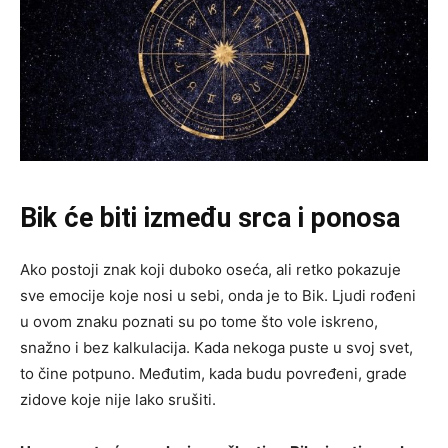
Bik će biti između srca i ponosa
Ako postoji znak koji duboko oseća, ali retko pokazuje
sve emocije koje nosi u sebi, onda je to Bik. Ljudi rođeni
u ovom znaku poznati su po tome što vole iskreno,
snažno i bez kalkulacija. Kada nekoga puste u svoj svet,
to čine potpuno. Međutim, kada budu povređeni, grade
zidove koje nije lako srušiti.