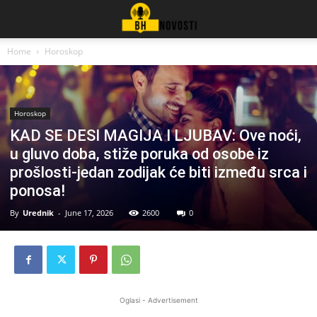
Home
Horoskop
Horoskop
KAD SE DESI MAGIJA I LJUBAV: Ove noći,
u gluvo doba, stiže poruka od osobe iz
prošlosti-jedan zodijak će biti između srca i
ponosa!
By
Urednik
-
June 17, 2026
2600
0
Oglasi - Advertisement