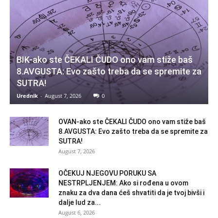
BIK-ako ste ČEKALI ČUDO ono vam stiže baš
8.AVGUSTA: Evo zašto treba da se spremite za
SUTRA!
Urednik
-
August 7, 2026
0
OVAN-ako ste ČEKALI ČUDO ono vam stiže baš
8.AVGUSTA: Evo zašto treba da se spremite za
SUTRA!
August 7, 2026
OČEKUJ NJEGOVU PORUKU SA
NESTRPLJENJEM: Ako si rođena u ovom
znaku za dva dana ćeš shvatiti da je tvoj bivši i
dalje lud za...
August 6, 2026