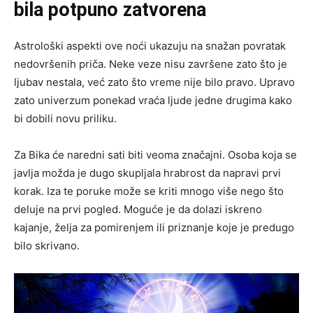
bila potpuno zatvorena
Astrološki aspekti ove noći ukazuju na snažan povratak
nedovršenih priča. Neke veze nisu završene zato što je
ljubav nestala, već zato što vreme nije bilo pravo. Upravo
zato univerzum ponekad vraća ljude jedne drugima kako
bi dobili novu priliku.
Za Bika će naredni sati biti veoma značajni. Osoba koja se
javlja možda je dugo skupljala hrabrost da napravi prvi
korak. Iza te poruke može se kriti mnogo više nego što
deluje na prvi pogled. Moguće je da dolazi iskreno
kajanje, želja za pomirenjem ili priznanje koje je predugo
bilo skrivano.