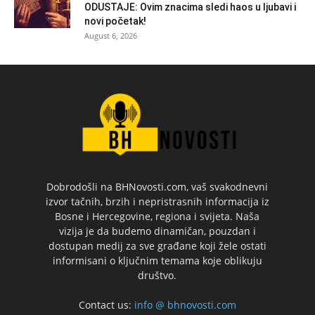
ODUSTAJE: Ovim znacima sledi haos u ljubavi i
novi početak!
August 6, 2026
Dobrodošli na BHNovosti.com, vaš svakodnevni
izvor tačnih, brzih i nepristrasnih informacija iz
Bosne i Hercegovine, regiona i svijeta. Naša
vizija je da budemo dinamičan, pouzdan i
dostupan medij za sve građane koji žele ostati
informisani o ključnim temama koje oblikuju
društvo.
Contact us:
info @ bhnovosti.com