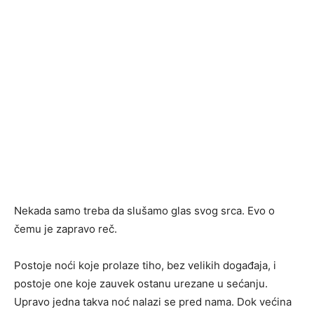
Nekada samo treba da slušamo glas svog srca. Evo o
čemu je zapravo reč.
Postoje noći koje prolaze tiho, bez velikih događaja, i
postoje one koje zauvek ostanu urezane u sećanju.
Upravo jedna takva noć nalazi se pred nama. Dok većina