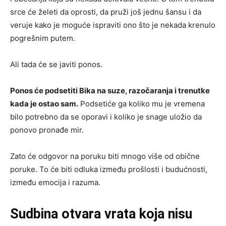
srce će želeti da oprosti, da pruži još jednu šansu i da
veruje kako je moguće ispraviti ono što je nekada krenulo
pogrešnim putem.
Ali tada će se javiti ponos.
Ponos će podsetiti Bika na suze, razočaranja i trenutke
kada je ostao sam.
Podsetiće ga koliko mu je vremena
bilo potrebno da se oporavi i koliko je snage uložio da
ponovo pronađe mir.
Zato će odgovor na poruku biti mnogo više od obične
poruke. To će biti odluka između prošlosti i budućnosti,
između emocija i razuma.
Sudbina otvara vrata koja nisu