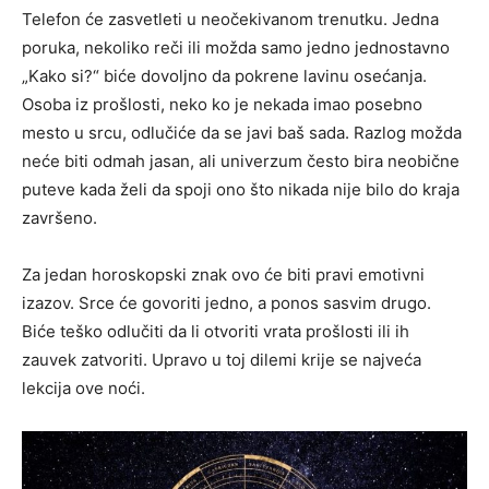
Telefon će zasvetleti u neočekivanom trenutku. Jedna
poruka, nekoliko reči ili možda samo jedno jednostavno
„Kako si?“ biće dovoljno da pokrene lavinu osećanja.
Osoba iz prošlosti, neko ko je nekada imao posebno
mesto u srcu, odlučiće da se javi baš sada. Razlog možda
neće biti odmah jasan, ali univerzum često bira neobične
puteve kada želi da spoji ono što nikada nije bilo do kraja
završeno.
Za jedan horoskopski znak ovo će biti pravi emotivni
izazov. Srce će govoriti jedno, a ponos sasvim drugo.
Biće teško odlučiti da li otvoriti vrata prošlosti ili ih
zauvek zatvoriti. Upravo u toj dilemi krije se najveća
lekcija ove noći.