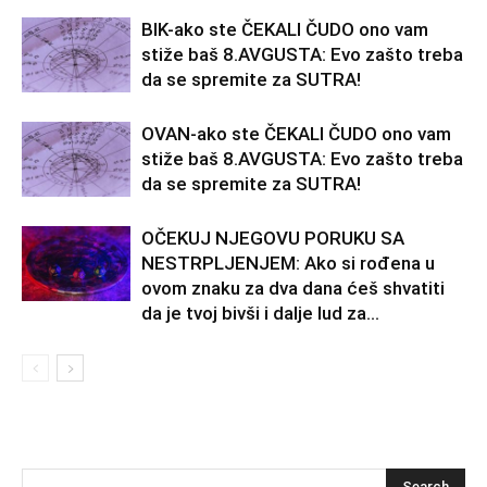
BIK-ako ste ČEKALI ČUDO ono vam
stiže baš 8.AVGUSTA: Evo zašto treba
da se spremite za SUTRA!
OVAN-ako ste ČEKALI ČUDO ono vam
stiže baš 8.AVGUSTA: Evo zašto treba
da se spremite za SUTRA!
OČEKUJ NJEGOVU PORUKU SA
NESTRPLJENJEM: Ako si rođena u
ovom znaku za dva dana ćeš shvatiti
da je tvoj bivši i dalje lud za...