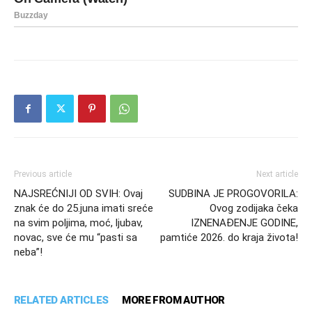
Previous article
Next article
NAJSREĆNIJI OD SVIH: Ovaj
SUDBINA JE PROGOVORILA:
znak će do 25.juna imati sreće
Ovog zodijaka čeka
na svim poljima, moć, ljubav,
IZNENAĐENJE GODINE,
novac, sve će mu “pasti sa
pamtiće 2026. do kraja života!
neba”!
RELATED ARTICLES
MORE FROM AUTHOR