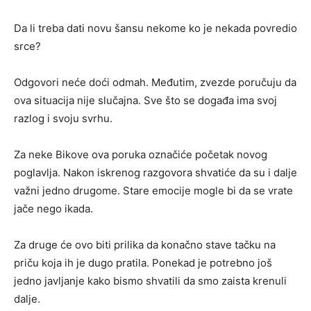
Da li treba dati novu šansu nekome ko je nekada povredio
srce?
Odgovori neće doći odmah. Međutim, zvezde poručuju da
ova situacija nije slučajna. Sve što se događa ima svoj
razlog i svoju svrhu.
Za neke Bikove ova poruka označiće početak novog
poglavlja. Nakon iskrenog razgovora shvatiće da su i dalje
važni jedno drugome. Stare emocije mogle bi da se vrate
jače nego ikada.
Za druge će ovo biti prilika da konačno stave tačku na
priču koja ih je dugo pratila. Ponekad je potrebno još
jedno javljanje kako bismo shvatili da smo zaista krenuli
dalje.