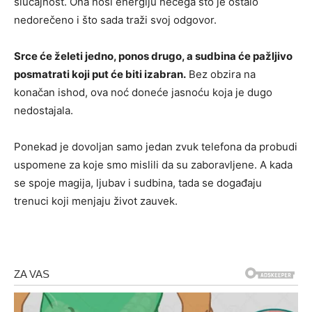
slučajnost. Ona nosi energiju nečega što je ostalo
nedorečeno i što sada traži svoj odgovor.
Srce će želeti jedno, ponos drugo, a sudbina će pažljivo
posmatrati koji put će biti izabran.
Bez obzira na
konačan ishod, ova noć doneće jasnoću koja je dugo
nedostajala.
Ponekad je dovoljan samo jedan zvuk telefona da probudi
uspomene za koje smo mislili da su zaboravljene. A kada
se spoje magija, ljubav i sudbina, tada se događaju
trenuci koji menjaju život zauvek.