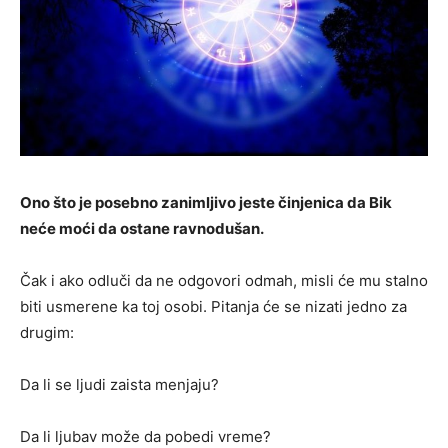
Ono što je posebno zanimljivo jeste činjenica da Bik
neće moći da ostane ravnodušan.
Čak i ako odluči da ne odgovori odmah, misli će mu stalno
biti usmerene ka toj osobi. Pitanja će se nizati jedno za
drugim:
Da li se ljudi zaista menjaju?
Da li ljubav može da pobedi vreme?