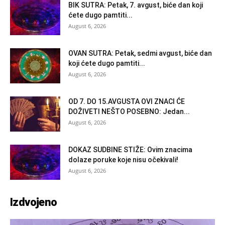
BIK SUTRA: Petak, 7. avgust, biće dan koji
ćete dugo pamtiti...
August 6, 2026
OVAN SUTRA: Petak, sedmi avgust, biće dan
koji ćete dugo pamtiti...
August 6, 2026
OD 7. DO 15.AVGUSTA OVI ZNACI ĆE
DOŽIVETI NEŠTO POSEBNO: Jedan...
August 6, 2026
DOKAZ SUDBINE STIŽE: Ovim znacima
dolaze poruke koje nisu očekivali!
August 6, 2026
Izdvojeno