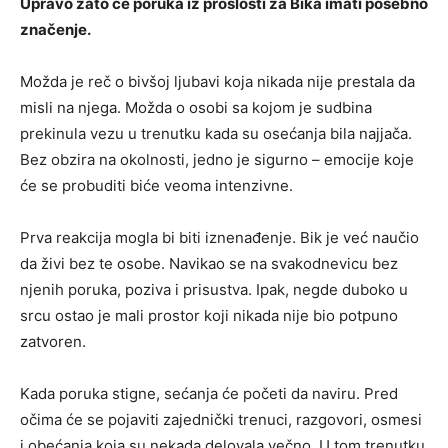
Upravo zato će poruka iz prošlosti za Bika imati posebno
značenje.
Možda je reč o bivšoj ljubavi koja nikada nije prestala da
misli na njega. Možda o osobi sa kojom je sudbina
prekinula vezu u trenutku kada su osećanja bila najjača.
Bez obzira na okolnosti, jedno je sigurno – emocije koje
će se probuditi biće veoma intenzivne.
Prva reakcija mogla bi biti iznenađenje. Bik je već naučio
da živi bez te osobe. Navikao se na svakodnevicu bez
njenih poruka, poziva i prisustva. Ipak, negde duboko u
srcu ostao je mali prostor koji nikada nije bio potpuno
zatvoren.
Kada poruka stigne, sećanja će početi da naviru. Pred
očima će se pojaviti zajednički trenuci, razgovori, osmesi
i obećanja koja su nekada delovala večno. U tom trenutku