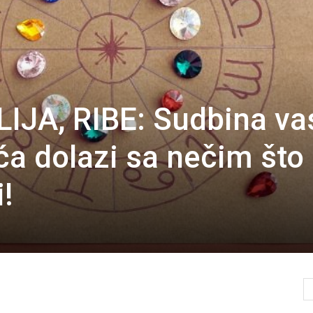
IJA, RIBE: Sudbina va
reća dolazi sa nečim što
i!