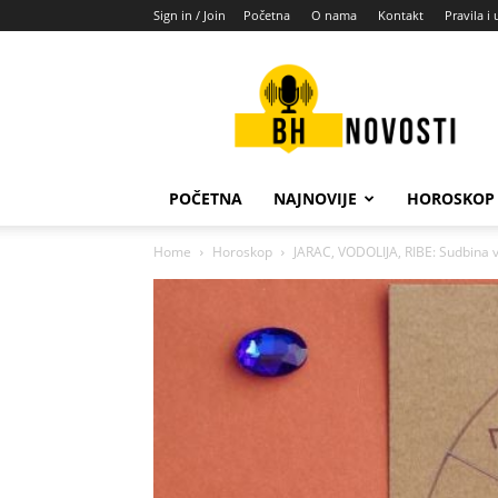
Sign in / Join
Početna
O nama
Kontakt
Pravila i 
BH
novosti
POČETNA
NAJNOVIJE
HOROSKOP
Home
Horoskop
JARAC, VODOLIJA, RIBE: Sudbina vas