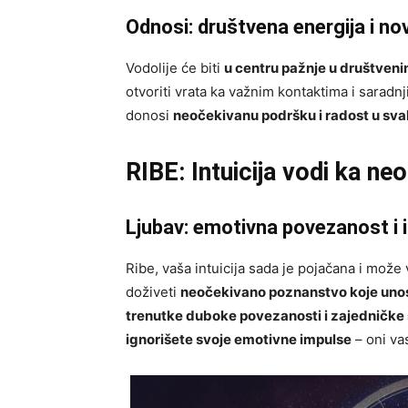
Odnosi: društvena energija i n
Vodolije će biti
u centru pažnje u društven
otvoriti vrata ka važnim kontaktima i saradn
donosi
neočekivanu podršku i radost u s
RIBE: Intuicija vodi ka ne
Ljubav: emotivna povezanost i 
Ribe, vaša intuicija sada je pojačana i mož
doživeti
neočekivano poznanstvo koje unos
trenutke duboke povezanosti i zajedničke
ignorišete svoje emotivne impulse
– oni va