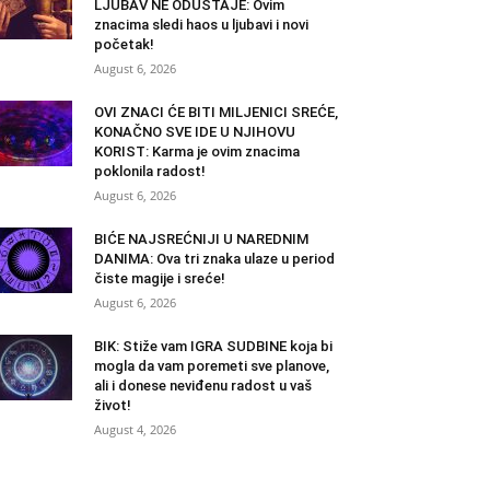
LJUBAV NE ODUSTAJE: Ovim
znacima sledi haos u ljubavi i novi
početak!
August 6, 2026
OVI ZNACI ĆE BITI MILJENICI SREĆE,
KONAČNO SVE IDE U NJIHOVU
KORIST: Karma je ovim znacima
poklonila radost!
August 6, 2026
BIĆE NAJSREĆNIJI U NAREDNIM
DANIMA: Ova tri znaka ulaze u period
čiste magije i sreće!
August 6, 2026
BIK: Stiže vam IGRA SUDBINE koja bi
mogla da vam poremeti sve planove,
ali i donese neviđenu radost u vaš
život!
August 4, 2026