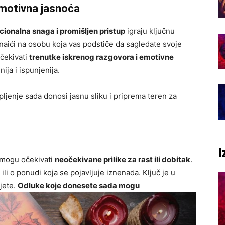
 emotivna jasnoća
ionalna snaga i promišljen pristup
igraju ključnu
naići na osobu koja vas podstiče da sagledate svoje
očekivati
trenutke iskrenog razgovora i emotivne
ija i ispunjenija.
rpljenje sada donosi jasnu sliku i priprema teren za
I
 mogu očekivati
neočekivane prilike za rast ili dobitak
.
ili o ponudi koja se pojavljuje iznenada. Ključ je u
jete.
Odluke koje donesete sada mogu