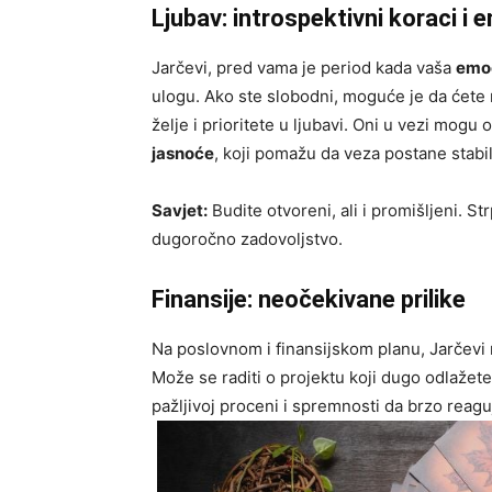
Ljubav: introspektivni koraci i
Jarčevi, pred vama je period kada vaša
emoc
ulogu. Ako ste slobodni, moguće je da ćete 
želje i prioritete u ljubavi. Oni u vezi mogu 
jasnoće
, koji pomažu da veza postane stabiln
Savjet:
Budite otvoreni, ali i promišljeni. St
dugoročno zadovoljstvo.
Finansije: neočekivane prilike
Na poslovnom i finansijskom planu, Jarčevi
Može se raditi o projektu koji dugo odlažete 
pažljivoj proceni i spremnosti da brzo reagu