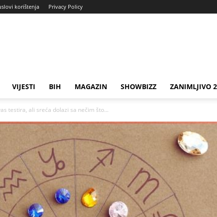
uslovi korištenja
Privacy Policy
VIJESTI
BIH
MAGAZIN
SHOWBIZZ
ZANIMLJIVO 
 testira, ali sreća dolazi sa nečim što...