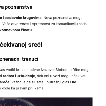
ova poznanstva
im i poslovnim krugovima
. Nova poznanstva mogu
ji. Vaša otvorenost i spremnost za komunikaciju sada
vakodnevnom životu
.
očekivanoj sreći
iznenadni trenuci
e vas voditi kroz emotivne izazove. Slobodne Ribe mogu
i radost i uzbuđenje
, dok oni u vezi mogu očekivati
 sreće
. Važno je da slušate unutrašnji glas i
ne
s vode ka pravim prilikama.