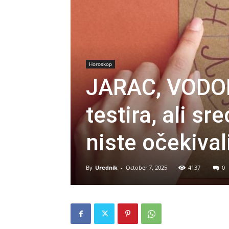
Horoskop
JARAC, VODOL
testira, ali s
niste očekival
By
Urednik
-
October 7, 2025
4137
0