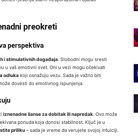
enadni preokreti
ova perspektiva
h i stimulativnih događaja
. Slobodni mogu sresti
u u vaš emotivni svet. Oni u vezi mogu očekivati
ja odluka
koji osnažuju vezu. Sada je važno biti
o može dovesti do emotivnog ispunjenja.
kuju
ti
iznenadne šanse za dobitak ili napredak
. Ovo može
čekivana ponuda koja donosi stabilnost. Ključ je u
tite priliku
– sada je vreme da verujete svojoj intuiciji.