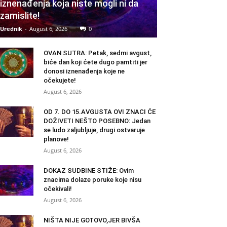
iznenađenja koja niste mogli ni da
zamislite!
Urednik
-
August 6, 2026
0
OVAN SUTRA: Petak, sedmi avgust,
biće dan koji ćete dugo pamtiti jer
donosi iznenađenja koje ne
očekujete!
August 6, 2026
OD 7. DO 15.AVGUSTA OVI ZNACI ĆE
DOŽIVETI NEŠTO POSEBNO: Jedan
se ludo zaljubljuje, drugi ostvaruje
planove!
August 6, 2026
DOKAZ SUDBINE STIŽE: Ovim
znacima dolaze poruke koje nisu
očekivali!
August 6, 2026
NIŠTA NIJE GOTOVO,JER BIVŠA