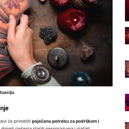
tuaciju
.
nje
evi će primetiti
pojačanu potrebu za podrškom i
 doneti rješenja starih nesporazuma i ojačati