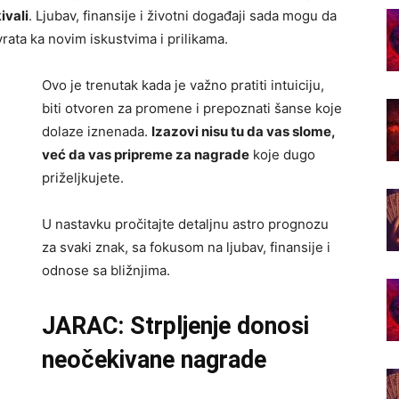
ivali
. Ljubav, finansije i životni događaji sada mogu da
vrata ka novim iskustvima i prilikama.
Ovo je trenutak kada je važno pratiti intuiciju,
biti otvoren za promene i prepoznati šanse koje
dolaze iznenada.
Izazovi nisu tu da vas slome,
već da vas pripreme za nagrade
koje dugo
priželjkujete.
U nastavku pročitajte detaljnu astro prognozu
za svaki znak, sa fokusom na ljubav, finansije i
odnose sa bližnjima.
JARAC: Strpljenje donosi
neočekivane nagrade