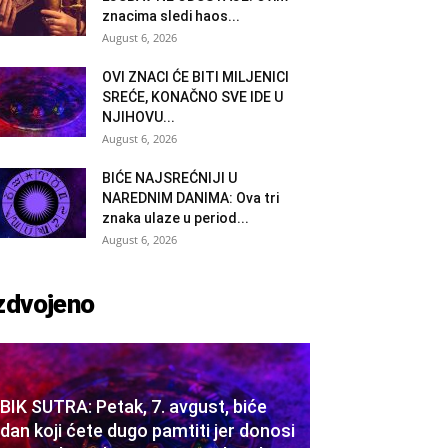
znacima sledi haos...
August 6, 2026
OVI ZNACI ĆE BITI MILJENICI
SREĆE, KONAČNO SVE IDE U
NJIHOVU...
August 6, 2026
BIĆE NAJSREĆNIJI U
NAREDNIM DANIMA: Ova tri
znaka ulaze u period...
August 6, 2026
zdvojeno
BIK SUTRA: Petak, 7. avgust, biće
dan koji ćete dugo pamtiti jer donosi