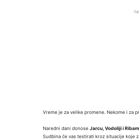
Ogl
Vreme je za velike promene. Nekome i za pr
Naredni dani donose
Jarcu, Vodoliji i Riba
Sudbina će vas testirati kroz situacije koje 