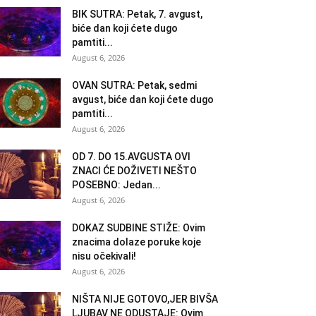
BIK SUTRA: Petak, 7. avgust,
biće dan koji ćete dugo
pamtiti...
August 6, 2026
OVAN SUTRA: Petak, sedmi
avgust, biće dan koji ćete dugo
pamtiti...
August 6, 2026
OD 7. DO 15.AVGUSTA OVI
ZNACI ĆE DOŽIVETI NEŠTO
POSEBNO: Jedan...
August 6, 2026
DOKAZ SUDBINE STIŽE: Ovim
znacima dolaze poruke koje
nisu očekivali!
August 6, 2026
NIŠTA NIJE GOTOVO,JER BIVŠA
LJUBAV NE ODUSTAJE: Ovim