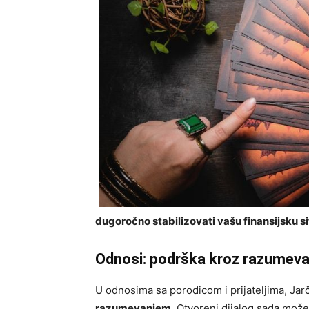
dugoročno stabilizovati vašu finansijsku si
Odnosi: podrška kroz razumeva
U odnosima sa porodicom i prijateljima, Jarč
razumevanjem
. Otvoreni dijalog sada može