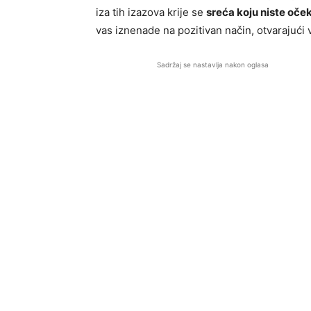
iza tih izazova krije se
sreća koju niste oček
vas iznenade na pozitivan način, otvarajući 
Sadržaj se nastavlja nakon oglasa