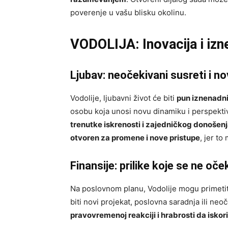
poverenje u vašu blisku okolinu.
VODOLIJA: Inovacija i izn
Ljubav: neočekivani susreti i n
Vodolije, ljubavni život će biti
pun iznenadni
osobu koja unosi novu dinamiku i perspektiv
trenutke iskrenosti i zajedničkog donošen
otvoren za promene i nove pristupe
, jer t
Finansije: prilike koje se ne oče
Na poslovnom planu, Vodolije mogu primeti
biti novi projekat, poslovna saradnja ili neo
pravovremenoj reakciji i hrabrosti da iskoris