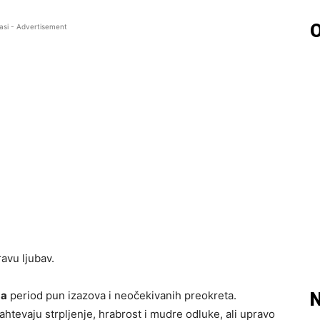
O
asi - Advertisement
avu ljubav.
ma
period pun izazova i neočekivanih preokreta.
N
zahtevaju strpljenje, hrabrost i mudre odluke, ali upravo