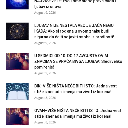
NAJVIŠE ŽELE: Evo kome slede prava čuda i
ljubav iz snova!
August 9, 2026
LJUBAV NIJE NESTALA VEĆ JE JAČA NEGO
IKADA: Ako si rođena u ovom znaku budi
sigurna da će ti se javiti osoba iz prošlosti!
August 9, 2026
U SEDMICI OD 10. DO 17.AVGUSTA OVIM
ZNACIMA SE VRAĆA BIVŠA LJUBAV: Sledi veliko
pomirenje!
August 9, 2026
BIK–VIŠE NIŠTA NEĆE BITI ISTO: Jedna vest
stiže iznenada i menja mu život iz korena!
August 8, 2026
OVAN–VIŠE NIŠTA NEĆE BITI ISTO: Jedna vest
stiže iznenada i menja mu život iz korena!
August 8, 2026