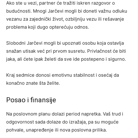
Ako ste u vezi, partner će tražiti iskren razgovor o
budućnosti. Mnogi Jarčevi mogli bi doneti važnu odluku
vezanu za zajednički život, ozbiljniju vezu ili rešavanje
problema koji dugo opterećuju odnos.
Slobodni Jarčevi mogli bi upoznati osobu koja ostavlja
snažan utisak već pri prvom susretu. Privlačnost će biti
jaka, ali ćete ipak želeti da sve ide postepeno i sigurno.
Kraj sedmice donosi emotivnu stabilnost i osećaj da
konačno znate šta želite.
Posao i finansije
Na poslovnom planu dolazi period napretka. Vaš trud i
odgovornost sada dolaze do izražaja, pa su moguće
pohvale, unapređenje ili nova poslovna prilika.