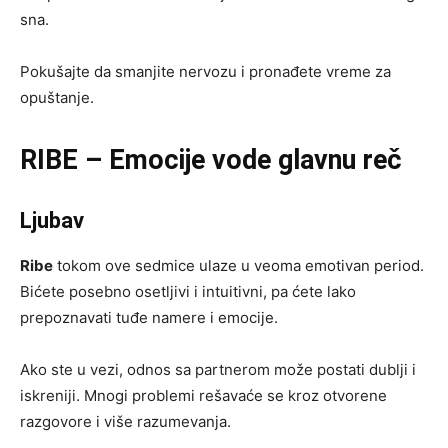
sna.
Pokušajte da smanjite nervozu i pronađete vreme za
opuštanje.
RIBE – Emocije vode glavnu reč
Ljubav
Ribe
tokom ove sedmice ulaze u veoma emotivan period.
Bićete posebno osetljivi i intuitivni, pa ćete lako
prepoznavati tuđe namere i emocije.
Ako ste u vezi, odnos sa partnerom može postati dublji i
iskreniji. Mnogi problemi rešavaće se kroz otvorene
razgovore i više razumevanja.