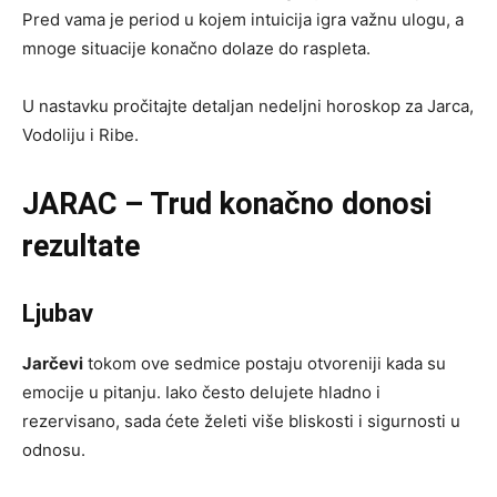
Pred vama je period u kojem intuicija igra važnu ulogu, a
mnoge situacije konačno dolaze do raspleta.
U nastavku pročitajte detaljan nedeljni horoskop za Jarca,
Vodoliju i Ribe.
JARAC – Trud konačno donosi
rezultate
Ljubav
Jarčevi
tokom ove sedmice postaju otvoreniji kada su
emocije u pitanju. Iako često delujete hladno i
rezervisano, sada ćete želeti više bliskosti i sigurnosti u
odnosu.