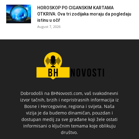
HOROSKOP PO CIGANSKIM KARTAMA
OTKRIVA: Ova tri zodijaka moraju da pogledaju
istinu u oči!
August 7, 2026
Dobrodošli na BHNovosti.com, vaš svakodnevni
izvor tačnih, brzih i nepristrasnih informacija iz
Bosne i Hercegovine, regiona i svijeta. Naša
vizija je da budemo dinamičan, pouzdan i
dostupan medij za sve građane koji žele ostati
informisani o ključnim temama koje oblikuju
društvo.