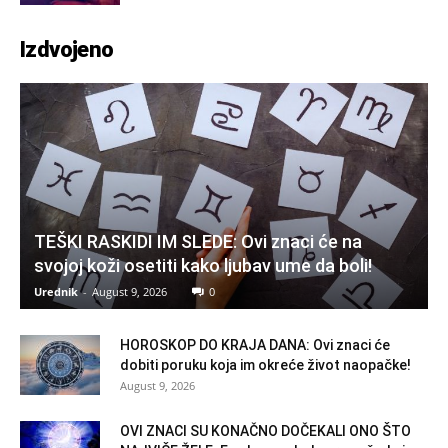
Izdvojeno
TEŠKI RASKIDI IM SLEDE: Ovi znaci će na
svojoj koži osetiti kako ljubav ume da boli!
Urednik
-
August 9, 2026
0
HOROSKOP DO KRAJA DANA: Ovi znaci će
dobiti poruku koja im okreće život naopačke!
August 9, 2026
OVI ZNACI SU KONAČNO DOČEKALI ONO ŠTO