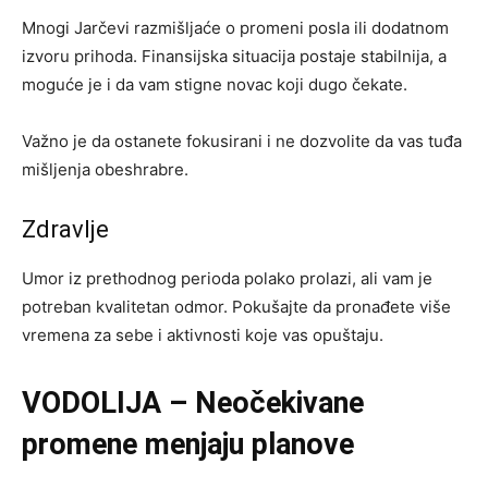
Mnogi Jarčevi razmišljaće o promeni posla ili dodatnom
izvoru prihoda. Finansijska situacija postaje stabilnija, a
moguće je i da vam stigne novac koji dugo čekate.
Važno je da ostanete fokusirani i ne dozvolite da vas tuđa
mišljenja obeshrabre.
Zdravlje
Umor iz prethodnog perioda polako prolazi, ali vam je
potreban kvalitetan odmor. Pokušajte da pronađete više
vremena za sebe i aktivnosti koje vas opuštaju.
VODOLIJA – Neočekivane
promene menjaju planove