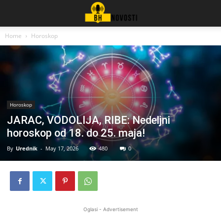
Home
Horoskop
Horoskop
JARAC, VODOLIJA, RIBE: Nedeljni
horoskop od 18. do 25. maja!
By
Urednik
-
May 17, 2026
480
0
Oglasi - Advertisement