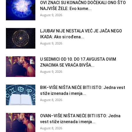
OVI ZNACI SU KONAČNO DOČEKALI ONO ŠTO
NAJVIŠE ŽELE: Evo kome...
August 9, 2026
LJUBAV NIJE NESTALA VEĆ JE JAČA NEGO
IKADA: Ako si rođena...
August 9, 2026
U SEDMICI OD 10. DO 17.AVGUSTA OVIM
ZNACIMA SE VRAĆA BIVŠA...
August 9, 2026
BIK–VIŠE NIŠTA NEĆE BITI ISTO: Jedna vest
stiže iznenada i menja...
August 8, 2026
OVAN–VIŠE NIŠTA NEĆE BITI ISTO: Jedna
vest stiže iznenada i menja...
August 8, 2026