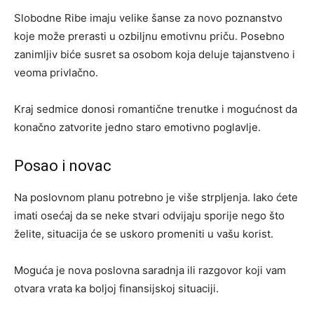
Slobodne Ribe imaju velike šanse za novo poznanstvo
koje može prerasti u ozbiljnu emotivnu priču. Posebno
zanimljiv biće susret sa osobom koja deluje tajanstveno i
veoma privlačno.
Kraj sedmice donosi romantične trenutke i mogućnost da
konačno zatvorite jedno staro emotivno poglavlje.
Posao i novac
Na poslovnom planu potrebno je više strpljenja. Iako ćete
imati osećaj da se neke stvari odvijaju sporije nego što
želite, situacija će se uskoro promeniti u vašu korist.
Moguća je nova poslovna saradnja ili razgovor koji vam
otvara vrata ka boljoj finansijskoj situaciji.