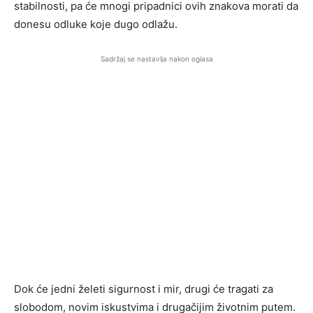
stabilnosti, pa će mnogi pripadnici ovih znakova morati da
donesu odluke koje dugo odlažu.
Sadržaj se nastavlja nakon oglasa
Dok će jedni želeti sigurnost i mir, drugi će tragati za
slobodom, novim iskustvima i drugačijim životnim putem.