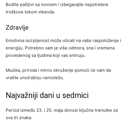
Budite pažljivi sa novcem i izbegavajte nepotrebne
troškove tokom vikenda.
Zdravlje
Emotivna iscrpljenost može uticati na vaše raspoloženje i
energiju. Potrebno vam je više odmora, sna i vremena
provedenog sa ljudima koji vas smiruju.
Muzika, priroda i mirno okruženje pomoći će vam da
vratite unutrašnju ravnotežu.
Najvažniji dani u sedmici
Period između 23. i 25. maja donosi ključne trenutke za
sva tri znaka: