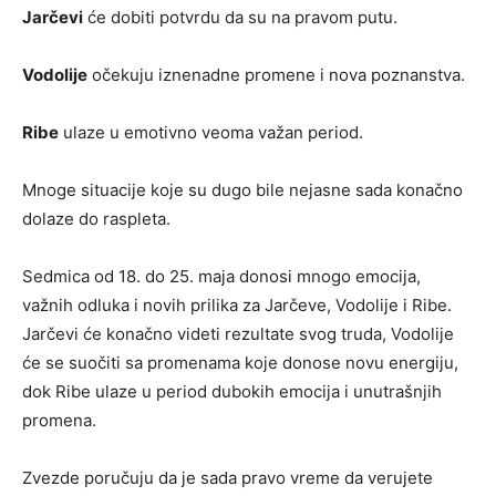
Jarčevi
će dobiti potvrdu da su na pravom putu.
Vodolije
očekuju iznenadne promene i nova poznanstva.
Ribe
ulaze u emotivno veoma važan period.
Mnoge situacije koje su dugo bile nejasne sada konačno
dolaze do raspleta.
Sedmica od 18. do 25. maja donosi mnogo emocija,
važnih odluka i novih prilika za Jarčeve, Vodolije i Ribe.
Jarčevi će konačno videti rezultate svog truda, Vodolije
će se suočiti sa promenama koje donose novu energiju,
dok Ribe ulaze u period dubokih emocija i unutrašnjih
promena.
Zvezde poručuju da je sada pravo vreme da verujete