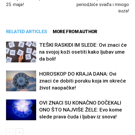
25. maja!
period,biće svađa i mnogo
suza!
RELATED ARTICLES
MORE FROM AUTHOR
TEŠKI RASKIDI IM SLEDE: Ovi znaci će
na svojoj koži osetiti kako ljubav ume
da boli!
HOROSKOP DO KRAJA DANA: Ovi
znaci će dobiti poruku koja im okreće
život naopačke!
OVI ZNACI SU KONAČNO DOČEKALI
ONO ŠTO NAJVIŠE ŽELE: Evo kome
slede prava čuda i ljubav iz snova!