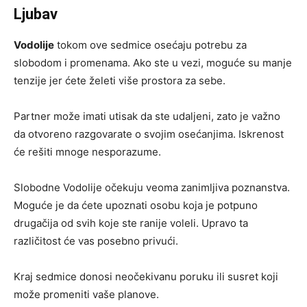
Ljubav
Vodolije
tokom ove sedmice osećaju potrebu za
slobodom i promenama. Ako ste u vezi, moguće su manje
tenzije jer ćete želeti više prostora za sebe.
Partner može imati utisak da ste udaljeni, zato je važno
da otvoreno razgovarate o svojim osećanjima. Iskrenost
će rešiti mnoge nesporazume.
Slobodne Vodolije očekuju veoma zanimljiva poznanstva.
Moguće je da ćete upoznati osobu koja je potpuno
drugačija od svih koje ste ranije voleli. Upravo ta
različitost će vas posebno privući.
Kraj sedmice donosi neočekivanu poruku ili susret koji
može promeniti vaše planove.