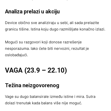
Analiza prelazi u akciju
Device obično sve analiziraju u sebi, ali sada prelazite
granicu tišine. Istina koju dugo razmišljate konačno izlazi.
Mogući su razgovori koji donose razrešenje
nesporazuma. Iako ćete biti nervozni, rezultat je
oslobađajući.
VAGA (23.9 – 22.10)
Težina neizgovorenog
Vage su dugo balansirale između istine i mira. Sutra
dolazi trenutak kada balans više nije moguć.