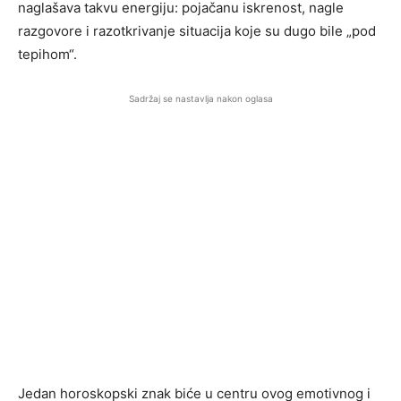
naglašava takvu energiju: pojačanu iskrenost, nagle
razgovore i razotkrivanje situacija koje su dugo bile „pod
tepihom“.
Sadržaj se nastavlja nakon oglasa
Jedan horoskopski znak biće u centru ovog emotivnog i