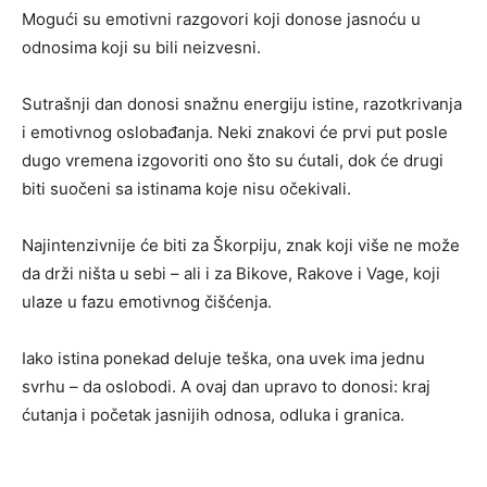
Mogući su emotivni razgovori koji donose jasnoću u
odnosima koji su bili neizvesni.
Sutrašnji dan donosi snažnu energiju istine, razotkrivanja
i emotivnog oslobađanja. Neki znakovi će prvi put posle
dugo vremena izgovoriti ono što su ćutali, dok će drugi
biti suočeni sa istinama koje nisu očekivali.
Najintenzivnije će biti za Škorpiju, znak koji više ne može
da drži ništa u sebi – ali i za Bikove, Rakove i Vage, koji
ulaze u fazu emotivnog čišćenja.
Iako istina ponekad deluje teška, ona uvek ima jednu
svrhu – da oslobodi. A ovaj dan upravo to donosi: kraj
ćutanja i početak jasnijih odnosa, odluka i granica.