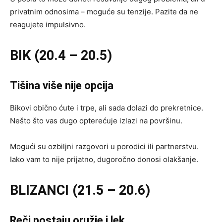
privatnim odnosima – moguće su tenzije. Pazite da ne
reagujete impulsivno.
BIK (20.4 – 20.5)
Tišina više nije opcija
Bikovi obično ćute i trpe, ali sada dolazi do prekretnice.
Nešto što vas dugo opterećuje izlazi na površinu.
Mogući su ozbiljni razgovori u porodici ili partnerstvu.
Iako vam to nije prijatno, dugoročno donosi olakšanje.
BLIZANCI (21.5 – 20.6)
Reči postaju oružje i lek