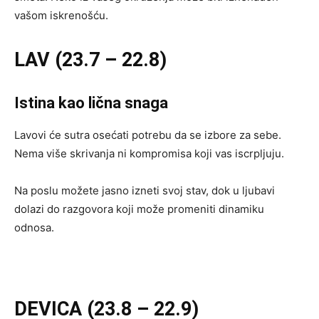
vašom iskrenošću.
LAV (23.7 – 22.8)
Istina kao lična snaga
Lavovi će sutra osećati potrebu da se izbore za sebe.
Nema više skrivanja ni kompromisa koji vas iscrpljuju.
Na poslu možete jasno izneti svoj stav, dok u ljubavi
dolazi do razgovora koji može promeniti dinamiku
odnosa.
DEVICA (23.8 – 22.9)