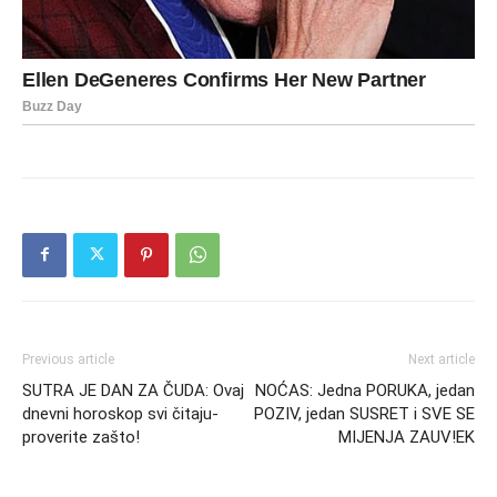
Previous article
Next article
SUTRA JE DAN ZA ČUDA: Ovaj
NOĆAS: Jedna PORUKA, jedan
dnevni horoskop svi čitaju-
POZIV, jedan SUSRET i SVE SE
proverite zašto!
MIJENJA ZAUV!EK