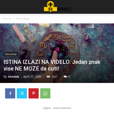
Home
Horoskop
Horoskop
ISTINA IZLAZI NA VIDELO: Jedan znak
vise NE MOZE da cuti!
By
Urednik
-
April 21, 2026
1027
0
Oglasi - Advertisement