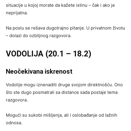
situacije u kojoj morate da kažete istinu – čak i ako je
neprijatna.
Na poslu se rešava dugotrajno pitanje. U privatnom životu
– dolazi do ozbiljnog razgovora.
VODOLIJA (20.1 – 18.2)
Neočekivana iskrenost
Vodolije mogu iznenaditi druge svojom direktnošću. Ono
što ste dugo posmatrali sa distance sada postaje tema
razgovora.
Mogući su sukobi mišljenja, ali i oslobađanje od lažnih
odnosa.