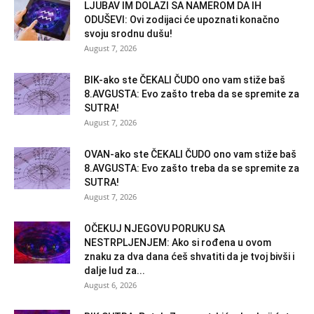
LJUBAV IM DOLAZI SA NAMEROM DA IH
ODUŠEVI: Ovi zodijaci će upoznati konačno
svoju srodnu dušu!
August 7, 2026
BIK-ako ste ČEKALI ČUDO ono vam stiže baš
8.AVGUSTA: Evo zašto treba da se spremite za
SUTRA!
August 7, 2026
OVAN-ako ste ČEKALI ČUDO ono vam stiže baš
8.AVGUSTA: Evo zašto treba da se spremite za
SUTRA!
August 7, 2026
OČEKUJ NJEGOVU PORUKU SA
NESTRPLJENJEM: Ako si rođena u ovom
znaku za dva dana ćeš shvatiti da je tvoj bivši i
dalje lud za...
August 6, 2026