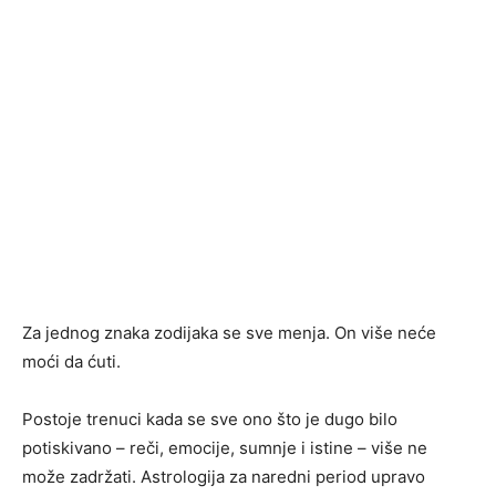
Za jednog znaka zodijaka se sve menja. On više neće
moći da ćuti.
Postoje trenuci kada se sve ono što je dugo bilo
potiskivano – reči, emocije, sumnje i istine – više ne
može zadržati. Astrologija za naredni period upravo