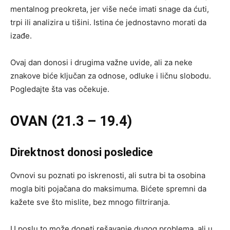
mentalnog preokreta, jer više neće imati snage da ćuti,
trpi ili analizira u tišini. Istina će jednostavno morati da
izađe.
Ovaj dan donosi i drugima važne uvide, ali za neke
znakove biće ključan za odnose, odluke i ličnu slobodu.
Pogledajte šta vas očekuje.
OVAN (21.3 – 19.4)
Direktnost donosi posledice
Ovnovi su poznati po iskrenosti, ali sutra bi ta osobina
mogla biti pojačana do maksimuma. Bićete spremni da
kažete sve što mislite, bez mnogo filtriranja.
U poslu to može doneti rešavanje dugog problema, ali u