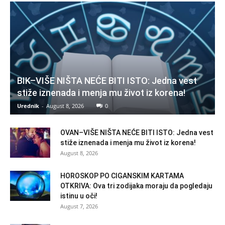
BIK–VIŠE NIŠTA NEĆE BITI ISTO: Jedna vest
stiže iznenada i menja mu život iz korena!
Urednik
-
August 8, 2026
0
OVAN–VIŠE NIŠTA NEĆE BITI ISTO: Jedna vest
stiže iznenada i menja mu život iz korena!
August 8, 2026
HOROSKOP PO CIGANSKIM KARTAMA
OTKRIVA: Ova tri zodijaka moraju da pogledaju
istinu u oči!
August 7, 2026