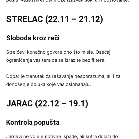
STRELAC (22.11 – 21.12)
Sloboda kroz reči
Strelčevi konačno govore ono što misle. Osećaj
ograničenja vas tera da se izrazite bez filtera.
Dobar je trenutak za rešavanje nesporazuma, ali i za
donošenje odluka koje vas oslobađaju.
JARAC (22.12 – 19.1)
Kontrola popušta
Jarčevi ne vole emotivne ispade, ali sutra dolazi do