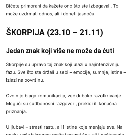
Bićete primorani da kažete ono što ste izbegavali. To
može uzdrmati odnos, ali i doneti jasnoću.
ŠKORPIJA (23.10 – 21.11)
Jedan znak koji više ne može da ćuti
Škorpije su upravo taj znak koji ulazi u najintenzivniju
fazu. Sve što ste držali u sebi – emocije, sumnje, istine –
izlazi na površinu.
Ovo nije blaga komunikacija, već duboko razotkrivanje.
Mogući su sudbonosni razgovori, prekidi ili konačna
priznanja.
U ljubavi – strasti rastu, ali i istine koje menjaju sve. Na
poslu, vaša iskrenost može izazvati šok, ali i poštovanje.