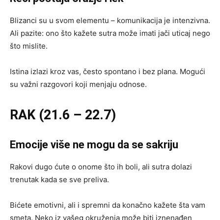
Blizanci su u svom elementu – komunikacija je intenzivna.
Ali pazite: ono što kažete sutra može imati jači uticaj nego
što mislite.
Istina izlazi kroz vas, često spontano i bez plana. Mogući
su važni razgovori koji menjaju odnose.
RAK (21.6 – 22.7)
Emocije više ne mogu da se sakriju
Rakovi dugo ćute o onome što ih boli, ali sutra dolazi
trenutak kada se sve preliva.
Bićete emotivni, ali i spremni da konačno kažete šta vam
smeta. Neko iz vašeg okruženja može biti iznenađen