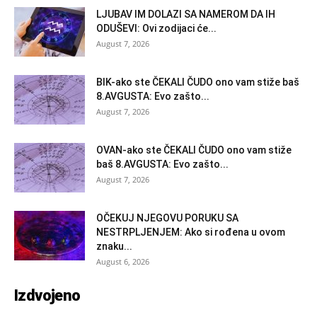
LJUBAV IM DOLAZI SA NAMEROM DA IH
ODUŠEVI: Ovi zodijaci će...
August 7, 2026
BIK-ako ste ČEKALI ČUDO ono vam stiže baš
8.AVGUSTA: Evo zašto...
August 7, 2026
OVAN-ako ste ČEKALI ČUDO ono vam stiže
baš 8.AVGUSTA: Evo zašto...
August 7, 2026
OČEKUJ NJEGOVU PORUKU SA
NESTRPLJENJEM: Ako si rođena u ovom
znaku...
August 6, 2026
Izdvojeno