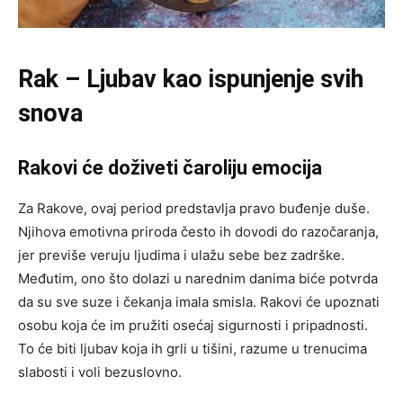
Rak – Ljubav kao ispunjenje svih
snova
Rakovi će doživeti čaroliju emocija
Za Rakove, ovaj period predstavlja pravo buđenje duše.
Njihova emotivna priroda često ih dovodi do razočaranja,
jer previše veruju ljudima i ulažu sebe bez zadrške.
Međutim, ono što dolazi u narednim danima biće potvrda
da su sve suze i čekanja imala smisla. Rakovi će upoznati
osobu koja će im pružiti osećaj sigurnosti i pripadnosti.
To će biti ljubav koja ih grli u tišini, razume u trenucima
slabosti i voli bezuslovno.