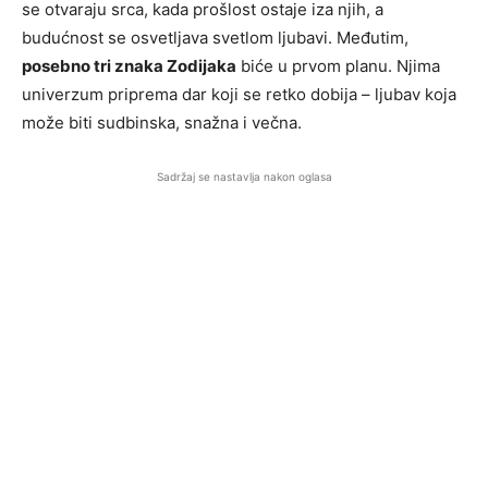
se otvaraju srca, kada prošlost ostaje iza njih, a
budućnost se osvetljava svetlom ljubavi. Međutim,
posebno tri znaka Zodijaka
biće u prvom planu. Njima
univerzum priprema dar koji se retko dobija – ljubav koja
može biti sudbinska, snažna i večna.
Sadržaj se nastavlja nakon oglasa