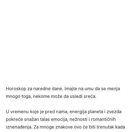
Horoskop za naredne dane. Imajte na umu da se menja
mnogo toga, nekome može da usledi sreća.
U vremenu koje je pred nama, energija planeta i zvezda
pokreće snažan talas emocija, nežnosti i romantičnih
iznenađenja. Za mnoge znakove ovo će biti trenutak kada