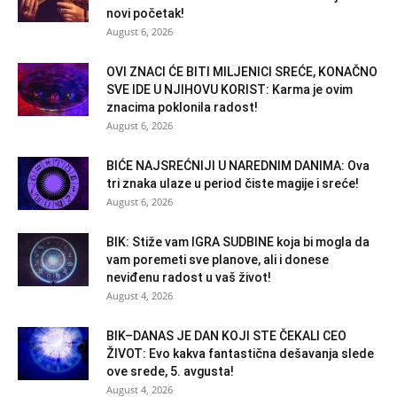
novi početak!
August 6, 2026
OVI ZNACI ĆE BITI MILJENICI SREĆE, KONAČNO
SVE IDE U NJIHOVU KORIST: Karma je ovim
znacima poklonila radost!
August 6, 2026
BIĆE NAJSREĆNIJI U NAREDNIM DANIMA: Ova
tri znaka ulaze u period čiste magije i sreće!
August 6, 2026
BIK: Stiže vam IGRA SUDBINE koja bi mogla da
vam poremeti sve planove, ali i donese
neviđenu radost u vaš život!
August 4, 2026
BIK–DANAS JE DAN KOJI STE ČEKALI CEO
ŽIVOT: Evo kakva fantastična dešavanja slede
ove srede, 5. avgusta!
August 4, 2026