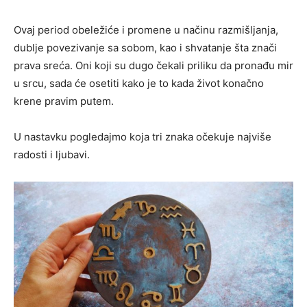
Ovaj period obeležiće i promene u načinu razmišljanja,
dublje povezivanje sa sobom, kao i shvatanje šta znači
prava sreća. Oni koji su dugo čekali priliku da pronađu mir
u srcu, sada će osetiti kako je to kada život konačno
krene pravim putem.
U nastavku pogledajmo koja tri znaka očekuje najviše
radosti i ljubavi.