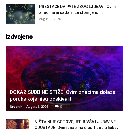
PRESTAĆE DA PATE ZBOG LJUBAVI: Ovim
znacima je sada srce slomljeno,...
August 4, 2026
Izdvojeno
DOKAZ SUDBINE STIŽE: Ovim znacima dolaze
poruke koje nisu očekivali!
Urednik
-
August 6, 2026
0
NIŠTA NIJE GOTOVO,JER BIVŠA LJUBAV NE
ODUSTAJE: Ovim znacima sledi haos u ljubavi i