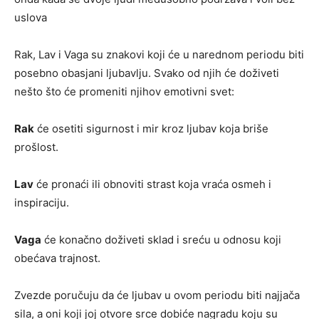
uslova
Rak, Lav i Vaga su znakovi koji će u narednom periodu biti
posebno obasjani ljubavlju. Svako od njih će doživeti
nešto što će promeniti njihov emotivni svet:
Rak
će osetiti sigurnost i mir kroz ljubav koja briše
prošlost.
Lav
će pronaći ili obnoviti strast koja vraća osmeh i
inspiraciju.
Vaga
će konačno doživeti sklad i sreću u odnosu koji
obećava trajnost.
Zvezde poručuju da će ljubav u ovom periodu biti najjača
sila, a oni koji joj otvore srce dobiće nagradu koju su