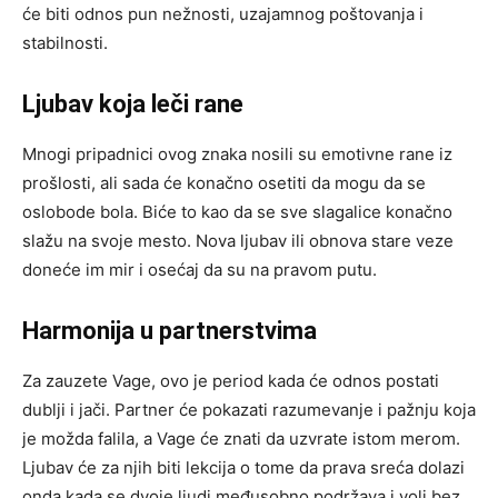
će biti odnos pun nežnosti, uzajamnog poštovanja i
stabilnosti.
Ljubav koja leči rane
Mnogi pripadnici ovog znaka nosili su emotivne rane iz
prošlosti, ali sada će konačno osetiti da mogu da se
oslobode bola. Biće to kao da se sve slagalice konačno
slažu na svoje mesto. Nova ljubav ili obnova stare veze
doneće im mir i osećaj da su na pravom putu.
Harmonija u partnerstvima
Za zauzete Vage, ovo je period kada će odnos postati
dublji i jači. Partner će pokazati razumevanje i pažnju koja
je možda falila, a Vage će znati da uzvrate istom merom.
Ljubav će za njih biti lekcija o tome da prava sreća dolazi
onda kada se dvoje ljudi međusobno podržava i voli bez