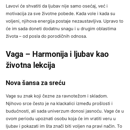
Lavovi će shvatiti da ljubav nije samo osećaj, već i
motivacija za sve životne pobede. Kada vole i kada su
voljeni, njihova energija postaje nezaustavljiva. Upravo to
će im sada doneti dodatnu snagu i u drugim oblastima
života – od posla do porodičnih odnosa.
Vaga – Harmonija i ljubav kao
životna lekcija
Nova šansa za sreću
Vage su znak koji čezne za ravnotežom i skladom.
Njihovo srce često je na klackalici između prošlosti i
budućnosti, ali sada univerzum donosi jasnoću. Vage će u
ovom periodu upoznati osobu koja će im vratiti veru u
ljubav i pokazati im šta znači biti voljen na pravi način. To