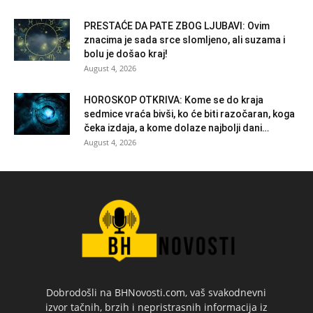
PRESTAĆE DA PATE ZBOG LJUBAVI: Ovim
znacima je sada srce slomljeno, ali suzama i
bolu je došao kraj!
August 4, 2026
HOROSKOP OTKRIVA: Kome se do kraja
sedmice vraća bivši, ko će biti razočaran, koga
čeka izdaja, a kome dolaze najbolji dani…
August 4, 2026
Dobrodošli na BHNovosti.com, vaš svakodnevni
izvor tačnih, brzih i nepristrasnih informacija iz