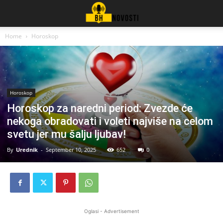
Home
Horoskop
Horoskop
Horoskop za naredni period: Zvezde će
nekoga obradovati i voleti najviše na celom
svetu jer mu šalju ljubav!
By
Urednik
-
September 10, 2025
652
0
Oglasi - Advertisement