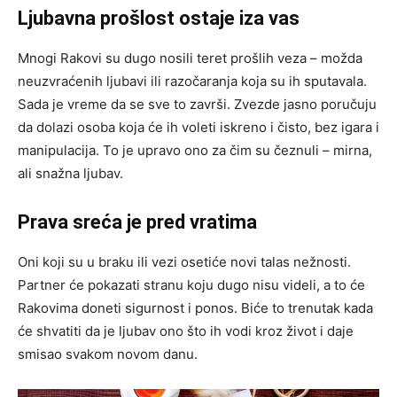
Ljubavna prošlost ostaje iza vas
Mnogi Rakovi su dugo nosili teret prošlih veza – možda
neuzvraćenih ljubavi ili razočaranja koja su ih sputavala.
Sada je vreme da se sve to završi. Zvezde jasno poručuju
da dolazi osoba koja će ih voleti iskreno i čisto, bez igara i
manipulacija. To je upravo ono za čim su čeznuli – mirna,
ali snažna ljubav.
Prava sreća je pred vratima
Oni koji su u braku ili vezi osetiće novi talas nežnosti.
Partner će pokazati stranu koju dugo nisu videli, a to će
Rakovima doneti sigurnost i ponos. Biće to trenutak kada
će shvatiti da je ljubav ono što ih vodi kroz život i daje
smisao svakom novom danu.