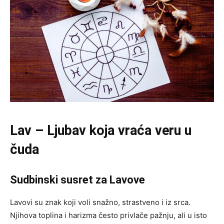
Lav – Ljubav koja vraća veru u
čuda
Sudbinski susret za Lavove
Lavovi su znak koji voli snažno, strastveno i iz srca.
Njihova toplina i harizma često privlače pažnju, ali u isto