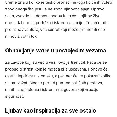
vreme znaju koliko je teško pronaći nekoga ko će ih voleti
zbog onoga što jesu, a ne zbog njihovog sjaja. Upravo
sada, zvezde im donose osobu koja će u njihov život
uneti stabilnost, podršku i iskrenu emociju. To neće biti
prolazna avantura, već susret koji može promeniti ceo
njihov životni tok.
Obnavljanje vatre u postojećim vezama
Za Lavove koji su već u vezi, ovo je trenutak kada će se
probuditi strast koja je možda bila uspavana. Ponovo će
osetiti leptiriće u stomaku, a partner će im pokazati koliko
su mu važni. Biće to period pun romantičnih gestova,
sitnih iznenađenja i iskrenih razgovora koji vraćaju
sigurnost.
Ljubav kao inspiracija za sve ostalo