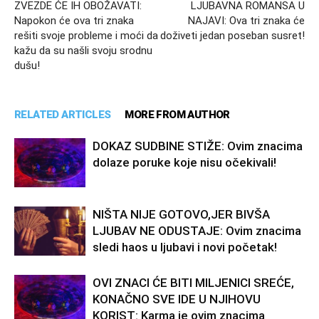
ZVEZDE ĆE IH OBOŽAVATI:
LJUBAVNA ROMANSA U
Napokon će ova tri znaka
NAJAVI: Ova tri znaka će
rešiti svoje probleme i moći da
doživeti jedan poseban susret!
kažu da su našli svoju srodnu
dušu!
RELATED ARTICLES
MORE FROM AUTHOR
DOKAZ SUDBINE STIŽE: Ovim znacima
dolaze poruke koje nisu očekivali!
NIŠTA NIJE GOTOVO,JER BIVŠA
LJUBAV NE ODUSTAJE: Ovim znacima
sledi haos u ljubavi i novi početak!
OVI ZNACI ĆE BITI MILJENICI SREĆE,
KONAČNO SVE IDE U NJIHOVU
KORIST: Karma je ovim znacima