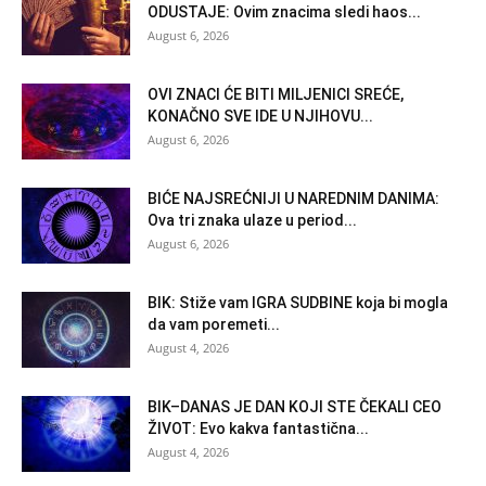
ODUSTAJE: Ovim znacima sledi haos...
August 6, 2026
OVI ZNACI ĆE BITI MILJENICI SREĆE,
KONAČNO SVE IDE U NJIHOVU...
August 6, 2026
BIĆE NAJSREĆNIJI U NAREDNIM DANIMA:
Ova tri znaka ulaze u period...
August 6, 2026
BIK: Stiže vam IGRA SUDBINE koja bi mogla
da vam poremeti...
August 4, 2026
BIK–DANAS JE DAN KOJI STE ČEKALI CEO
ŽIVOT: Evo kakva fantastična...
August 4, 2026