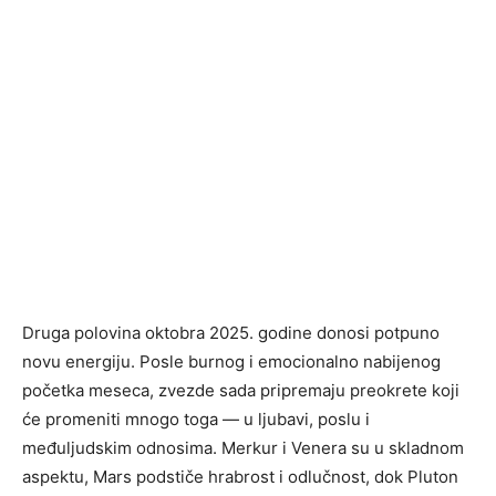
Druga polovina oktobra 2025. godine donosi potpuno
novu energiju. Posle burnog i emocionalno nabijenog
početka meseca, zvezde sada pripremaju preokrete koji
će promeniti mnogo toga — u ljubavi, poslu i
međuljudskim odnosima. Merkur i Venera su u skladnom
aspektu, Mars podstiče hrabrost i odlučnost, dok Pluton