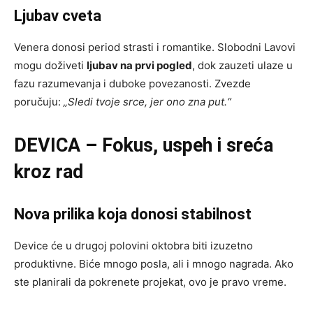
Ljubav cveta
Venera donosi period strasti i romantike. Slobodni Lavovi
mogu doživeti
ljubav na prvi pogled
, dok zauzeti ulaze u
fazu razumevanja i duboke povezanosti. Zvezde
poručuju:
„Sledi tvoje srce, jer ono zna put.“
DEVICA – Fokus, uspeh i sreća
kroz rad
Nova prilika koja donosi stabilnost
Device će u drugoj polovini oktobra biti izuzetno
produktivne. Biće mnogo posla, ali i mnogo nagrada. Ako
ste planirali da pokrenete projekat, ovo je pravo vreme.