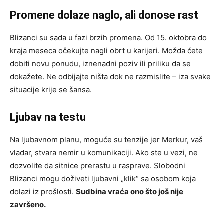
Promene dolaze naglo, ali donose rast
Blizanci su sada u fazi brzih promena. Od 15. oktobra do
kraja meseca očekujte nagli obrt u karijeri. Možda ćete
dobiti novu ponudu, iznenadni poziv ili priliku da se
dokažete. Ne odbijajte ništa dok ne razmislite – iza svake
situacije krije se šansa.
Ljubav na testu
Na ljubavnom planu, moguće su tenzije jer Merkur, vaš
vladar, stvara nemir u komunikaciji. Ako ste u vezi, ne
dozvolite da sitnice prerastu u rasprave. Slobodni
Blizanci mogu doživeti ljubavni „klik“ sa osobom koja
dolazi iz prošlosti.
Sudbina vraća ono što još nije
završeno.