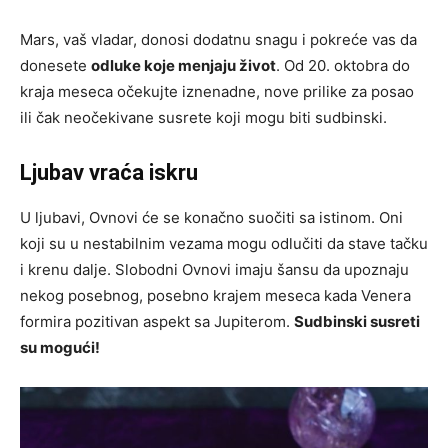
Mars, vaš vladar, donosi dodatnu snagu i pokreće vas da
donesete
odluke koje menjaju život
. Od 20. oktobra do
kraja meseca očekujte iznenadne, nove prilike za posao
ili čak neočekivane susrete koji mogu biti sudbinski.
Ljubav vraća iskru
U ljubavi, Ovnovi će se konačno suočiti sa istinom. Oni
koji su u nestabilnim vezama mogu odlučiti da stave tačku
i krenu dalje. Slobodni Ovnovi imaju šansu da upoznaju
nekog posebnog, posebno krajem meseca kada Venera
formira pozitivan aspekt sa Jupiterom.
Sudbinski susreti
su mogući!