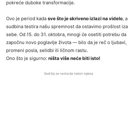
pokreće duboke transformacije.
Ovo je period kada
sve što je skriveno izlazi na videlo
, a
sudbina testira našu spremnost da ostavimo prošlost iza
sebe. Od 15. do 31. oktobra, mnogi će osetiti potrebu da
započnu novo poglavlje života — bilo da je reč o ljubavi,
promeni posla, selidbi ili ličnom rastu.
Ono što je sigurno:
ništa više neće biti isto!
Sadržaj se nastavlja nakon oglasa