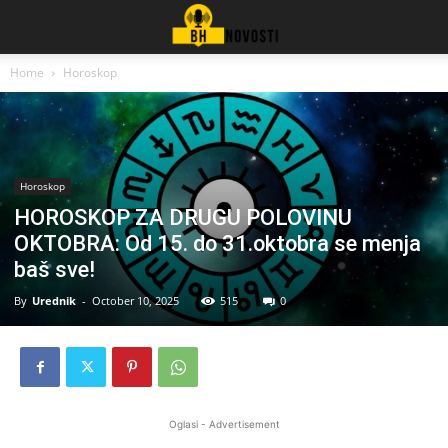
Home
Horoskop
Horoskop
HOROSKOP ZA DRUGU POLOVINU
OKTOBRA: Od 15. do 31.oktobra se menja
baš sve!
By
Urednik
-
October 10, 2025
515
0
Oglasi - Advertisement