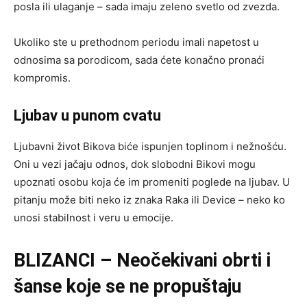
posla ili ulaganje – sada imaju zeleno svetlo od zvezda.
Ukoliko ste u prethodnom periodu imali napetost u
odnosima sa porodicom, sada ćete konačno pronaći
kompromis.
Ljubav u punom cvatu
Ljubavni život Bikova biće ispunjen toplinom i nežnošću.
Oni u vezi jačaju odnos, dok slobodni Bikovi mogu
upoznati osobu koja će im promeniti poglede na ljubav. U
pitanju može biti neko iz znaka Raka ili Device – neko ko
unosi stabilnost i veru u emocije.
BLIZANCI – Neočekivani obrti i
šanse koje se ne propuštaju