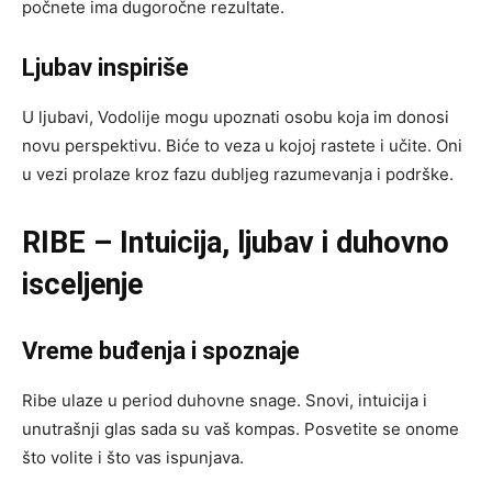
počnete ima dugoročne rezultate.
Ljubav inspiriše
U ljubavi, Vodolije mogu upoznati osobu koja im donosi
novu perspektivu. Biće to veza u kojoj rastete i učite. Oni
u vezi prolaze kroz fazu dubljeg razumevanja i podrške.
RIBE – Intuicija, ljubav i duhovno
isceljenje
Vreme buđenja i spoznaje
Ribe ulaze u period duhovne snage. Snovi, intuicija i
unutrašnji glas sada su vaš kompas. Posvetite se onome
što volite i što vas ispunjava.