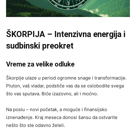
ŠKORPIJA – Intenzivna energija i
sudbinski preokret
Vreme za velike odluke
Škorpije ulaze u period ogromne snage i transformacije.
Pluton, vaš vladar, podstiče vas da se oslobodite svega
što vas sputava. Biće izazovno, ali i moćno.
Na poslu – novi početak, a moguće i finansijsko
iznenađenje. Kraj meseca donosi šansu da ostvarite
nešto što ste odavno želeli.