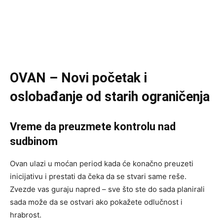
OVAN – Novi početak i
oslobađanje od starih ograničenja
Vreme da preuzmete kontrolu nad
sudbinom
Ovan ulazi u moćan period kada će konačno preuzeti
inicijativu i prestati da čeka da se stvari same reše.
Zvezde vas guraju napred – sve što ste do sada planirali
sada može da se ostvari ako pokažete odlučnost i
hrabrost.