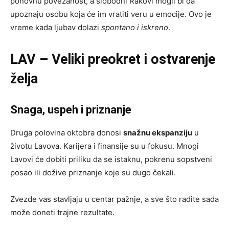
ponovnu povezanost, a slobodni Rakovi mogli bi da
upoznaju osobu koja će im vratiti veru u emocije. Ovo je
vreme kada ljubav dolazi
spontano i iskreno
.
LAV – Veliki preokret i ostvarenje
želja
Snaga, uspeh i priznanje
Druga polovina oktobra donosi
snažnu ekspanziju
u
životu Lavova. Karijera i finansije su u fokusu. Mnogi
Lavovi će dobiti priliku da se istaknu, pokrenu sopstveni
posao ili dožive priznanje koje su dugo čekali.
Zvezde vas stavljaju u centar pažnje, a sve što radite sada
može doneti trajne rezultate.