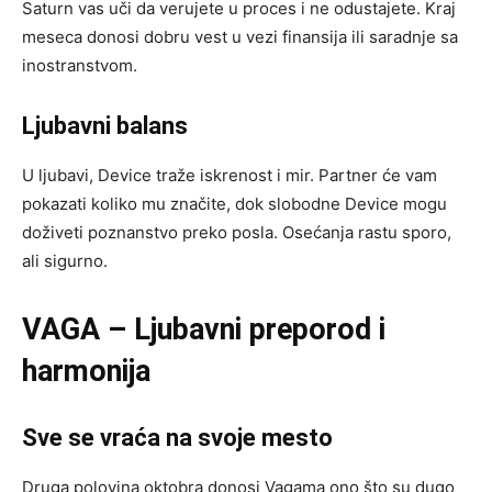
Saturn vas uči da verujete u proces i ne odustajete. Kraj
meseca donosi dobru vest u vezi finansija ili saradnje sa
inostranstvom.
Ljubavni balans
U ljubavi, Device traže iskrenost i mir. Partner će vam
pokazati koliko mu značite, dok slobodne Device mogu
doživeti poznanstvo preko posla. Osećanja rastu sporo,
ali sigurno.
VAGA – Ljubavni preporod i
harmonija
Sve se vraća na svoje mesto
Druga polovina oktobra donosi Vagama ono što su dugo