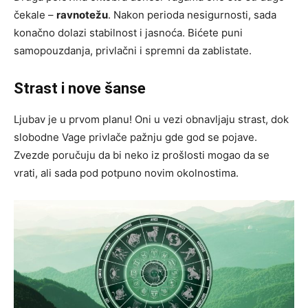
čekale –
ravnotežu
. Nakon perioda nesigurnosti, sada
konačno dolazi stabilnost i jasnoća. Bićete puni
samopouzdanja, privlačni i spremni da zablistate.
Strast i nove šanse
Ljubav je u prvom planu! Oni u vezi obnavljaju strast, dok
slobodne Vage privlače pažnju gde god se pojave.
Zvezde poručuju da bi neko iz prošlosti mogao da se
vrati, ali sada pod potpuno novim okolnostima.