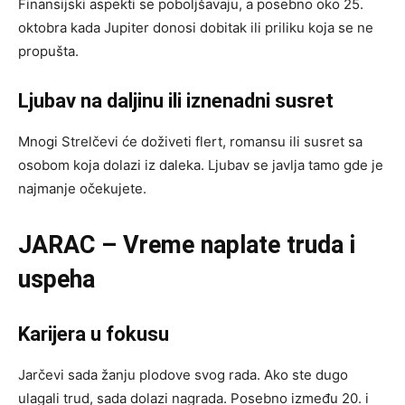
Finansijski aspekti se poboljšavaju, a posebno oko 25.
oktobra kada Jupiter donosi dobitak ili priliku koja se ne
propušta.
Ljubav na daljinu ili iznenadni susret
Mnogi Strelčevi će doživeti flert, romansu ili susret sa
osobom koja dolazi iz daleka. Ljubav se javlja tamo gde je
najmanje očekujete.
JARAC – Vreme naplate truda i
uspeha
Karijera u fokusu
Jarčevi sada žanju plodove svog rada. Ako ste dugo
ulagali trud, sada dolazi nagrada. Posebno između 20. i