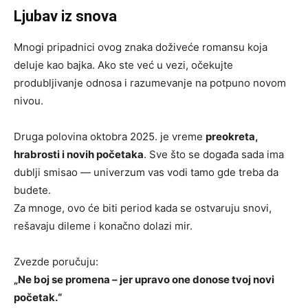
Ljubav iz snova
Mnogi pripadnici ovog znaka doživeće romansu koja
deluje kao bajka. Ako ste već u vezi, očekujte
produbljivanje odnosa i razumevanje na potpuno novom
nivou.
Druga polovina oktobra 2025. je vreme
preokreta,
hrabrosti i novih početaka
. Sve što se događa sada ima
dublji smisao — univerzum vas vodi tamo gde treba da
budete.
Za mnoge, ovo će biti period kada se ostvaruju snovi,
rešavaju dileme i konačno dolazi mir.
Zvezde poručuju:
„Ne boj se promena – jer upravo one donose tvoj novi
početak.“