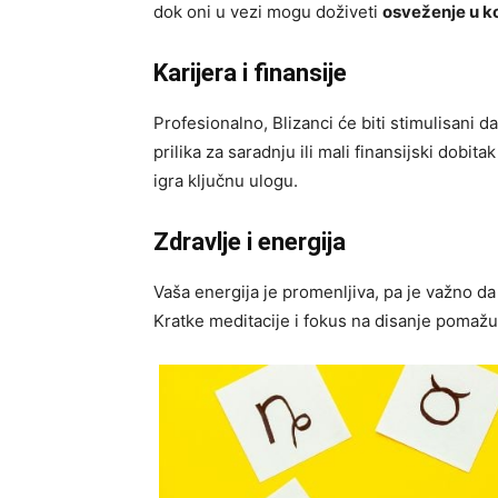
dok oni u vezi mogu doživeti
osveženje u k
Karijera i finansije
Profesionalno, Blizanci će biti stimulisani d
prilika za saradnju ili mali finansijski dobi
igra ključnu ulogu.
Zdravlje i energija
Vaša energija je promenljiva, pa je važno d
Kratke meditacije i fokus na disanje pomaž