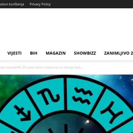
uslovi korištenja
Privacy Policy
VIJESTI
BIH
MAGAZIN
SHOWBIZZ
ZANIMLJIVO 
 narednih 24.sata ovim znacima se menja baš...