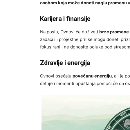
osobom koja može doneti naglu promenu 
Karijera i finansije
Na poslu, Ovnovi će doživeti
brze promene k
zadaci ili projektne prilike mogu doneti prizn
fokusirani i ne donosite odluke pod stresom
Zdravlje i energija
Ovnovi osećaju
povećanu energiju
, ali je 
šetnje i momenti opuštanja pomoći će da os