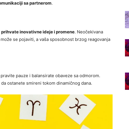
omunikaciji sa partnerom
.
a
prihvate inovativne ideje i promene
. Neočekivana
tak može se pojaviti, a vaša sposobnost brzog reagovanja
a pravite pauze i balansirate obaveze sa odmorom.
u da ostanete smireni tokom dinamičnog dana.