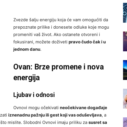
Zvezde šalju energiju koja će vam omogućiti da
prepoznate prilike i donesete odluke koje mogu
promeniti vaš život. Ako ostanete otvoreni i
fokusirani, možete doživeti
pravo čudo čak i u
jednom danu
.
Ovan: Brze promene i nova
energija
Ljubav i odnosi
Ovnovi mogu očekivati
neočekivane događaje
azati
iznenadnu pažnju ili gest koji vas oduševljava
, a
što mislite. Slobodni Ovnovi imaju priliku za
susret sa