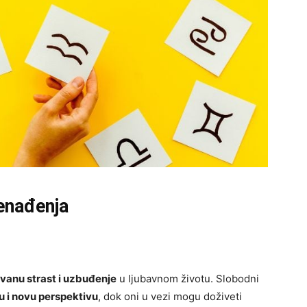
nenađenja
vanu strast i uzbuđenje
u ljubavnom životu. Slobodni
ju i novu perspektivu
, dok oni u vezi mogu doživeti