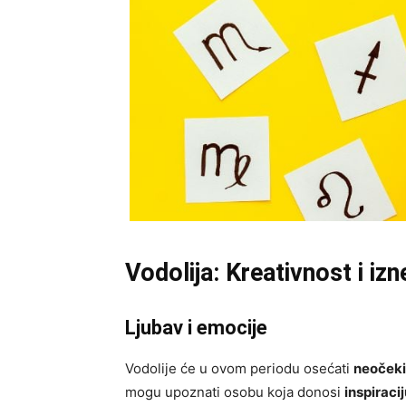
Vodolija: Kreativnost i iz
Ljubav i emocije
Vodolije će u ovom periodu osećati
neočeki
mogu upoznati osobu koja donosi
inspiraci