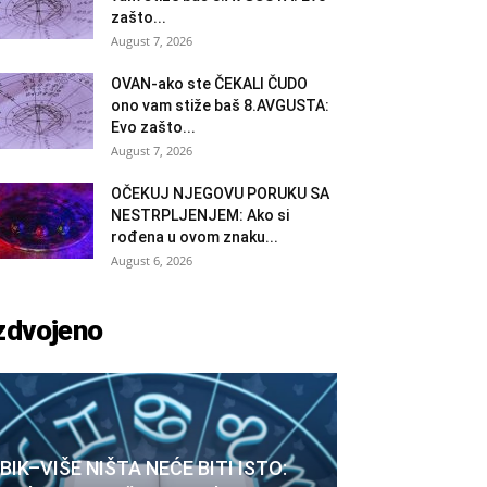
zašto...
August 7, 2026
OVAN-ako ste ČEKALI ČUDO
ono vam stiže baš 8.AVGUSTA:
Evo zašto...
August 7, 2026
OČEKUJ NJEGOVU PORUKU SA
NESTRPLJENJEM: Ako si
rođena u ovom znaku...
August 6, 2026
zdvojeno
BIK–VIŠE NIŠTA NEĆE BITI ISTO: