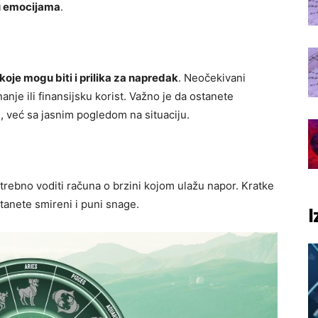
u emocijama
.
oje mogu biti i prilika za napredak
. Neočekivani
anje ili finansijsku korist. Važno je da ostanete
, već sa jasnim pogledom na situaciju.
potrebno voditi računa o brzini kojom ulažu napor. Kratke
tanete smireni i puni snage.
I