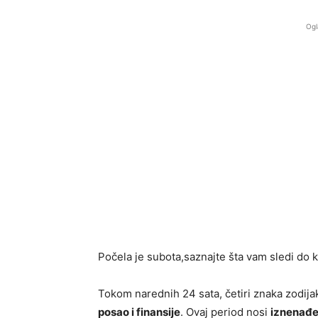
Ogl
Počela je subota,saznajte šta vam sledi do k
Tokom narednih 24 sata, četiri znaka zodija
posao i finansije
. Ovaj period nosi
iznenađe