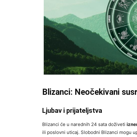
Blizanci: Neočekivani susre
Ljubav i prijateljstva
Blizanci će u narednih 24 sata doživeti
izne
ili poslovni uticaj. Slobodni Blizanci mogu