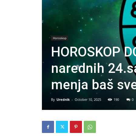
Horoskop
HOROSKOP DO
narednih 24.s
menja baš sve
By
Urednik
-
October 10, 2025
190
0