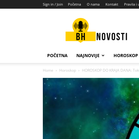
Sign in / Join
Početna
O nama
Kontakt
Pravila i 
BH
novosti
POČETNA
NAJNOVIJE
HOROSKOP
Home
Horoskop
HOROSKOP DO KRAJA DANA: Tokom