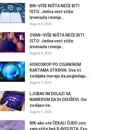
BIK–VIŠE NIŠTA NEĆE BITI
ISTO: Jedna vest stiže
iznenada i menja...
August 8, 2026
OVAN–VIŠE NIŠTA NEĆE BITI
ISTO: Jedna vest stiže
iznenada i menja...
August 8, 2026
HOROSKOP PO CIGANSKIM
KARTAMA OTKRIVA: Ova tri
zodijaka moraju da pogledaju...
August 7, 2026
LJUBAV IM DOLAZI SA
NAMEROM DA IH ODUŠEVI: Ovi
zodijaci će...
August 7, 2026
BIK-ako ste ČEKALI ČUDO ono
vam stiže baš 8.AVGUSTA: Evo