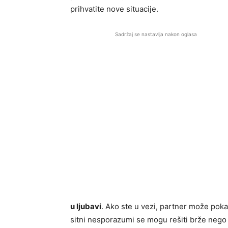
prihvatite nove situacije.
Sadržaj se nastavlja nakon oglasa
u ljubavi
. Ako ste u vezi, partner može pok
sitni nesporazumi se mogu rešiti brže nego 