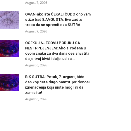
August 7, 2026
OVAN-ako ste ČEKALI ČUDO ono vam
stiže baš 8.AVGUSTA: Evo zašto
treba da se spremite za SUTRA!
August 7, 2026
OČEKUJ NJEGOVU PORUKU SA
NESTRPLJENJEM: Ako si rođena u
ovom znaku za dva dana ćeš shvatiti
da je tvoj bivši i dalje lud za...
August 6, 2026
BIK SUTRA: Petak, 7. avgust, biće
dan koji ćete dugo pamtiti jer donosi
iznenađenja koja niste mogli ni da
zamislite!
August 6, 2026