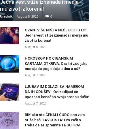
Jedna vest stiže iznenada i menja
mu život iz korena!
Urednik
-
August 8, 2026
0
OVAN–VIŠE NIŠTA NEĆE BITI ISTO:
Jedna vest stiže iznenada i menja mu
život iz korena!
August 8, 2026
HOROSKOP PO CIGANSKIM
KARTAMA OTKRIVA: Ova tri zodijaka
moraju da pogledaju istinu u oči!
August 7, 2026
LJUBAV IM DOLAZI SA NAMEROM
DA IH ODUŠEVI: Ovi zodijaci će
upoznati konačno svoju srodnu dušu!
August 7, 2026
BIK-ako ste ČEKALI ČUDO ono vam
stiže baš 8.AVGUSTA: Evo zašto
treba da se spremite za SUTRA!