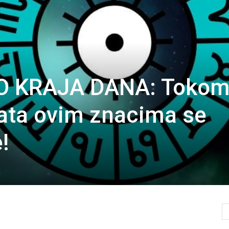
 KRAJA DANA: Toko
ata ovim znacima se
!