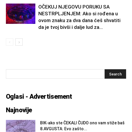
OČEKUJ NJEGOVU PORUKU SA
NESTRPLJENJEM: Ako si rođena u
ovom znaku za dva dana ćeš shvatiti
da je tvoj bivši i dalje lud za...
Oglasi - Advertisement
Najnovije
BIK-ako ste ČEKALI ČUDO ono vam stiže baš
8.AVGUSTA: Evo zašto...