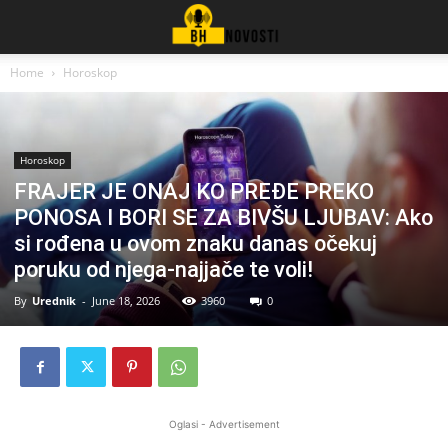
Home
Horoskop
Horoskop
FRAJER JE ONAJ KO PREĐE PREKO
PONOSA I BORI SE ZA BIVŠU LJUBAV: Ako
si rođena u ovom znaku danas očekuj
poruku od njega-najjače te voli!
By
Urednik
-
June 18, 2026
3960
0
Oglasi - Advertisement