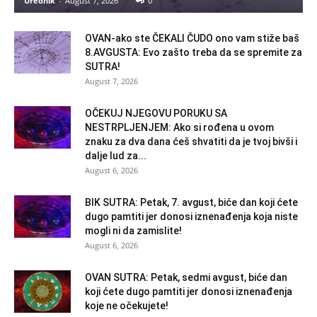
Urednik
-
August 7, 2026
0
OVAN-ako ste ČEKALI ČUDO ono vam stiže baš
8.AVGUSTA: Evo zašto treba da se spremite za
SUTRA!
August 7, 2026
OČEKUJ NJEGOVU PORUKU SA
NESTRPLJENJEM: Ako si rođena u ovom
znaku za dva dana ćeš shvatiti da je tvoj bivši i
dalje lud za...
August 6, 2026
BIK SUTRA: Petak, 7. avgust, biće dan koji ćete
dugo pamtiti jer donosi iznenađenja koja niste
mogli ni da zamislite!
August 6, 2026
OVAN SUTRA: Petak, sedmi avgust, biće dan
koji ćete dugo pamtiti jer donosi iznenađenja
koje ne očekujete!