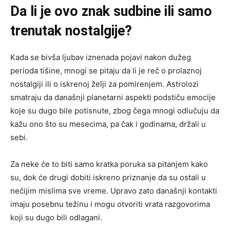
Da li je ovo znak sudbine ili samo
trenutak nostalgije?
Kada se bivša ljubav iznenada pojavi nakon dužeg
perioda tišine, mnogi se pitaju da li je reč o prolaznoj
nostalgiji ili o iskrenoj želji za pomirenjem. Astrolozi
smatraju da današnji planetarni aspekti podstiču emocije
koje su dugo bile potisnute, zbog čega mnogi odlučuju da
kažu ono što su mesecima, pa čak i godinama, držali u
sebi.
Za neke će to biti samo kratka poruka sa pitanjem kako
su, dok će drugi dobiti iskreno priznanje da su ostali u
nečijim mislima sve vreme. Upravo zato današnji kontakti
imaju posebnu težinu i mogu otvoriti vrata razgovorima
koji su dugo bili odlagani.