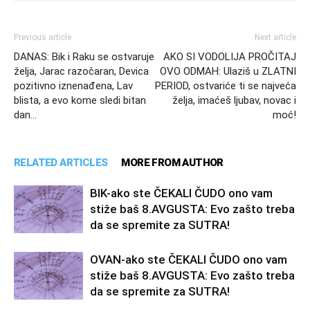
Previous article
Next article
DANAS: Bik i Raku se ostvaruje
AKO SI VODOLIJA PROČITAJ
želja, Jarac razočaran, Devica
OVO ODMAH: Ulaziš u ZLATNI
pozitivno iznenađena, Lav
PERIOD, ostvariće ti se najveća
blista, a evo kome sledi bitan
želja, imaćeš ljubav, novac i
dan…
moć!
RELATED ARTICLES
MORE FROM AUTHOR
BIK-ako ste ČEKALI ČUDO ono vam
stiže baš 8.AVGUSTA: Evo zašto treba
da se spremite za SUTRA!
OVAN-ako ste ČEKALI ČUDO ono vam
stiže baš 8.AVGUSTA: Evo zašto treba
da se spremite za SUTRA!