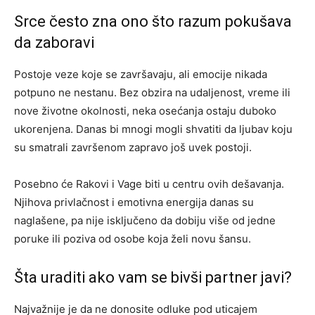
Srce često zna ono što razum pokušava
da zaboravi
Postoje veze koje se završavaju, ali emocije nikada
potpuno ne nestanu. Bez obzira na udaljenost, vreme ili
nove životne okolnosti, neka osećanja ostaju duboko
ukorenjena. Danas bi mnogi mogli shvatiti da ljubav koju
su smatrali završenom zapravo još uvek postoji.
Posebno će Rakovi i Vage biti u centru ovih dešavanja.
Njihova privlačnost i emotivna energija danas su
naglašene, pa nije isključeno da dobiju više od jedne
poruke ili poziva od osobe koja želi novu šansu.
Šta uraditi ako vam se bivši partner javi?
Najvažnije je da ne donosite odluke pod uticajem