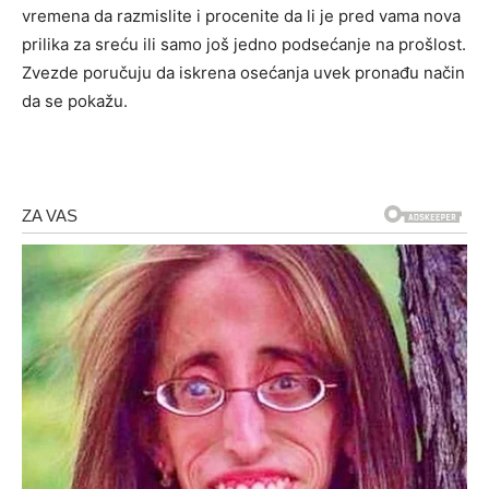
vremena da razmislite i procenite da li je pred vama nova
prilika za sreću ili samo još jedno podsećanje na prošlost.
Zvezde poručuju da iskrena osećanja uvek pronađu način
da se pokažu.