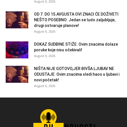
August 6, 2026
OD 7. DO 15.AVGUSTA OVI ZNACI ĆE DOŽIVETI
NEŠTO POSEBNO: Jedan se ludo zaljubljuje,
drugi ostvaruje planove!
August 6, 2026
DOKAZ SUDBINE STIŽE: Ovim znacima dolaze
poruke koje nisu očekivali!
August 6, 2026
NIŠTA NIJE GOTOVO,JER BIVŠA LJUBAV NE
ODUSTAJE: Ovim znacima sledi haos u ljubavi i
novi početak!
August 6, 2026