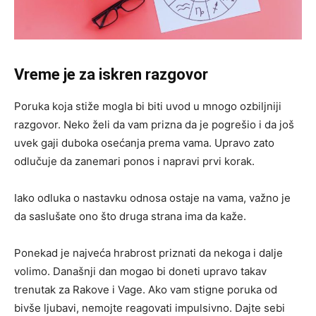
Vreme je za iskren razgovor
Poruka koja stiže mogla bi biti uvod u mnogo ozbiljniji
razgovor. Neko želi da vam prizna da je pogrešio i da još
uvek gaji duboka osećanja prema vama. Upravo zato
odlučuje da zanemari ponos i napravi prvi korak.
Iako odluka o nastavku odnosa ostaje na vama, važno je
da saslušate ono što druga strana ima da kaže.
Ponekad je najveća hrabrost priznati da nekoga i dalje
volimo. Današnji dan mogao bi doneti upravo takav
trenutak za Rakove i Vage. Ako vam stigne poruka od
bivše ljubavi, nemojte reagovati impulsivno. Dajte sebi