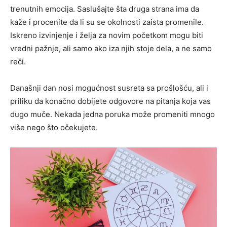
trenutnih emocija. Saslušajte šta druga strana ima da
kaže i procenite da li su se okolnosti zaista promenile.
Iskreno izvinjenje i želja za novim početkom mogu biti
vredni pažnje, ali samo ako iza njih stoje dela, a ne samo
reči.
Današnji dan nosi mogućnost susreta sa prošlošću, ali i
priliku da konačno dobijete odgovore na pitanja koja vas
dugo muče. Nekada jedna poruka može promeniti mnogo
više nego što očekujete.