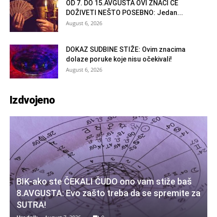
OD 7. DO 15.AVGUSTA OVI ZNACI ĆE
DOŽIVETI NEŠTO POSEBNO: Jedan...
August 6, 2026
DOKAZ SUDBINE STIŽE: Ovim znacima
dolaze poruke koje nisu očekivali!
August 6, 2026
Izdvojeno
BIK-ako ste ČEKALI ČUDO ono vam stiže baš
8.AVGUSTA: Evo zašto treba da se spremite za
SUTRA!