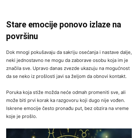
Stare emocije ponovo izlaze na
površinu
Dok mnogi pokušavaju da sakriju osećanja i nastave dalje,
neki jednostavno ne mogu da zaborave osobu koja im je
značila sve. Upravo danas zvezde ukazuju na mogućnost
da se neko iz prošlosti javi sa željom da obnovi kontakt.
Poruka koja stiže možda neće odmah promeniti sve, ali
može biti prvi korak ka razgovoru koji dugo nije vođen.
Iskrene emocije često pronađu put, bez obzira na vreme
koje je prošlo.