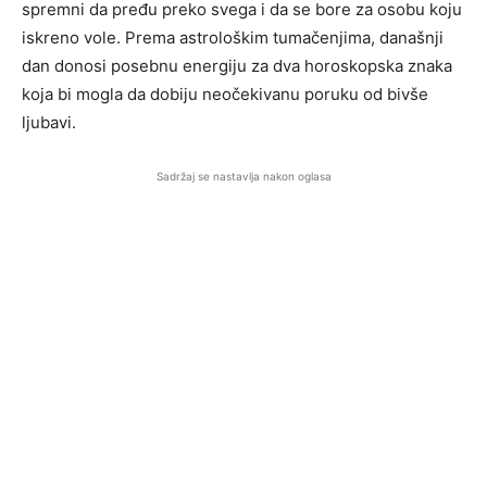
spremni da pređu preko svega i da se bore za osobu koju
iskreno vole. Prema astrološkim tumačenjima, današnji
dan donosi posebnu energiju za dva horoskopska znaka
koja bi mogla da dobiju neočekivanu poruku od bivše
ljubavi.
Sadržaj se nastavlja nakon oglasa