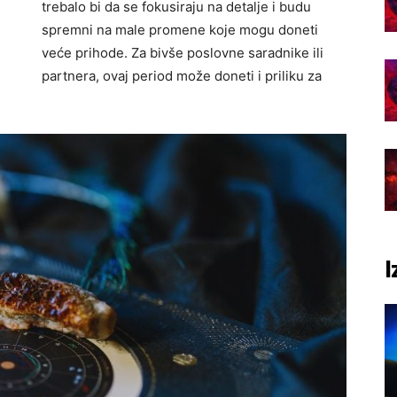
trebalo bi da se fokusiraju na detalje i budu
spremni na male promene koje mogu doneti
veće prihode. Za bivše poslovne saradnike ili
partnera, ovaj period može doneti i priliku za
I