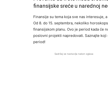
finansijske sreće u narednoj ned
Finansije su tema koja sve nas interesuje, 
Od 8. do 15. septembra, nekoliko horoskops
finansijskom planu. Ovo je period kada će no
poslovni projekti napredovati. Saznajte koji s
period!
Sadržaj se nastavlja nakon oglasa