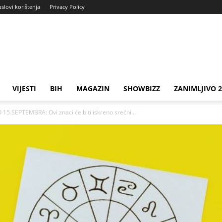
uslovi korištenja
Privacy Policy
VIJESTI
BIH
MAGAZIN
SHOWBIZZ
ZANIMLJIVO 
5.SEPTEMBRA: Ovi znaci će biti iskreno srećni...