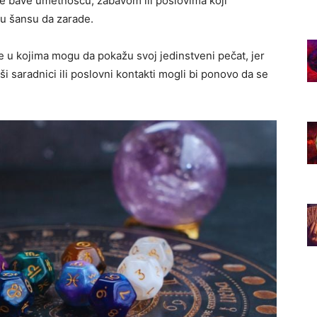
i se bave umetnošću, zabavom ili poslovima koji
nu šansu da zarade.
te u kojima mogu da pokažu svoj jedinstveni pečat, jer
ši saradnici ili poslovni kontakti mogli bi ponovo da se