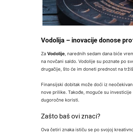
Vodolija – inovacije donose pro
Za
Vodolije
, narednih sedam dana biće vreme
na novčani saldo. Vodolije su poznate po svo
drugačije, što će im doneti prednost na tržiš
Finansijski dobitak može doći iz neočekivan
nove prilike. Takođe, moguće su investicije u
dugoročne koristi.
Zašto baš ovi znaci?
Ova četiri znaka ističu se po svojoj kreativn