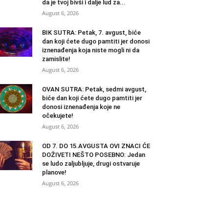
da je tvoj bivši i dalje lud za...
August 6, 2026
BIK SUTRA: Petak, 7. avgust, biće
dan koji ćete dugo pamtiti jer donosi
iznenađenja koja niste mogli ni da
zamislite!
August 6, 2026
OVAN SUTRA: Petak, sedmi avgust,
biće dan koji ćete dugo pamtiti jer
donosi iznenađenja koje ne
očekujete!
August 6, 2026
OD 7. DO 15.AVGUSTA OVI ZNACI ĆE
DOŽIVETI NEŠTO POSEBNO: Jedan
se ludo zaljubljuje, drugi ostvaruje
planove!
August 6, 2026