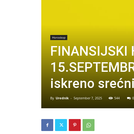
Horoskop
FINANSIJSKI
15.SEPTEMBRA:
iskreno srećni
By
Urednik
-
September 7, 2025
544
0