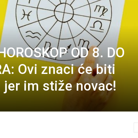
 HOROSKOP OD 8. DO
 Ovi znaci će biti
 jer im stiže novac!