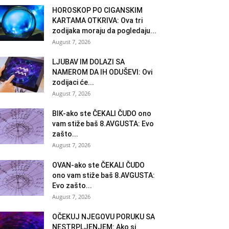
HOROSKOP PO CIGANSKIM
KARTAMA OTKRIVA: Ova tri
zodijaka moraju da pogledaju...
August 7, 2026
LJUBAV IM DOLAZI SA
NAMEROM DA IH ODUŠEVI: Ovi
zodijaci će...
August 7, 2026
BIK-ako ste ČEKALI ČUDO ono
vam stiže baš 8.AVGUSTA: Evo
zašto...
August 7, 2026
OVAN-ako ste ČEKALI ČUDO
ono vam stiže baš 8.AVGUSTA:
Evo zašto...
August 7, 2026
OČEKUJ NJEGOVU PORUKU SA
NESTRPLJENJEM: Ako si