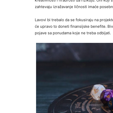
kreativnosti i hrabrosti da rizikuju. Oni koj
zahtevaju izražavanje ličnosti imaće poseb
Lavovi bi trebalo da se fokusiraju na projek
će upravo to doneti finansijske benefite. Biv
pojave sa ponudama koje ne treba odbijati.