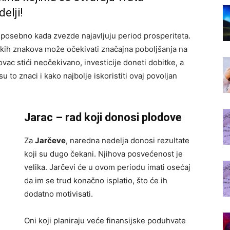
elji!
a posebno kada zvezde najavljuju period prosperiteta.
kih znakova može očekivati značajna poboljšanja na
vac stići neočekivano, investicije doneti dobitke, a
u to znaci i kako najbolje iskoristiti ovaj povoljan
Jarac – rad koji donosi plodove
Za
Jarčeve
, naredna nedelja donosi rezultate
koji su dugo čekani. Njihova posvećenost je
velika. Jarčevi će u ovom periodu imati osećaj
da im se trud konačno isplatio, što će ih
dodatno motivisati.
Oni koji planiraju veće finansijske poduhvate