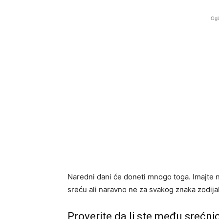
Ogl
Naredni dani će doneti mnogo toga. Imajte 
sreću ali naravno ne za svakog znaka zodija
Proverite da li ste među srećni