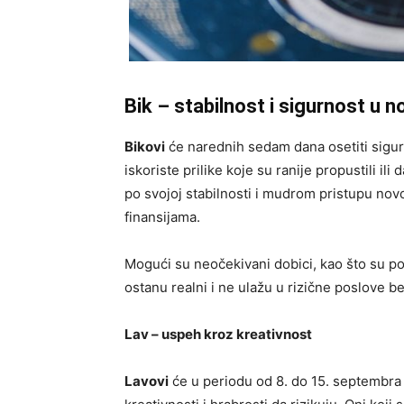
Bik – stabilnost i sigurnost u 
Bikovi
će narednih sedam dana osetiti sigur
iskoriste prilike koje su ranije propustili i
po svojoj stabilnosti i mudrom pristupu nov
finansijama.
Mogući su neočekivani dobici, kao što su pov
ostanu realni i ne ulažu u rizične poslove be
Lav – uspeh kroz kreativnost
Lavovi
će u periodu od 8. do 15. septembra d