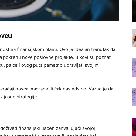
novcu
nost na finansijskom planu. Ovo je idealan trenutak da
li da pokrenu nove poslovne projekte. Bikovi su poznati
cu, pa će i ovog puta pametno upravljati svojim
raćaji novca, nagrade ili čak nasledstvo. Važno je da
z jasne strategije.
oživeti finansijski uspeh zahvaljujući svojoj