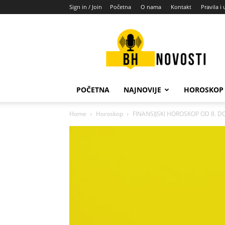
Sign in / Join
Početna
O nama
Kontakt
Pravila i 
BH
novosti
POČETNA
NAJNOVIJE
HOROSKOP
Home
Horoskop
FINANSIJSKI HOROSKOP OD 8. DO 1