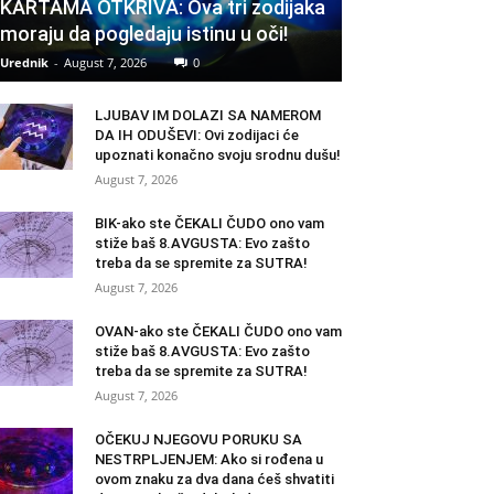
KARTAMA OTKRIVA: Ova tri zodijaka
moraju da pogledaju istinu u oči!
Urednik
-
August 7, 2026
0
LJUBAV IM DOLAZI SA NAMEROM
DA IH ODUŠEVI: Ovi zodijaci će
upoznati konačno svoju srodnu dušu!
August 7, 2026
BIK-ako ste ČEKALI ČUDO ono vam
stiže baš 8.AVGUSTA: Evo zašto
treba da se spremite za SUTRA!
August 7, 2026
OVAN-ako ste ČEKALI ČUDO ono vam
stiže baš 8.AVGUSTA: Evo zašto
treba da se spremite za SUTRA!
August 7, 2026
OČEKUJ NJEGOVU PORUKU SA
NESTRPLJENJEM: Ako si rođena u
ovom znaku za dva dana ćeš shvatiti