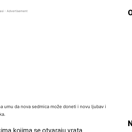
O
asi - Advertisement
na umu da nova sedmica može doneti i novu ljubav i
ka.
N
cima kojima se otvaraju vrata