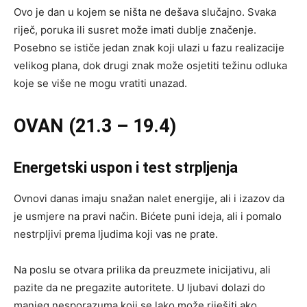
Ovo je dan u kojem se ništa ne dešava slučajno. Svaka
riječ, poruka ili susret može imati dublje značenje.
Posebno se ističe jedan znak koji ulazi u fazu realizacije
velikog plana, dok drugi znak može osjetiti težinu odluka
koje se više ne mogu vratiti unazad.
OVAN (21.3 – 19.4)
Energetski uspon i test strpljenja
Ovnovi danas imaju snažan nalet energije, ali i izazov da
je usmjere na pravi način. Bićete puni ideja, ali i pomalo
nestrpljivi prema ljudima koji vas ne prate.
Na poslu se otvara prilika da preuzmete inicijativu, ali
pazite da ne pregazite autoritete. U ljubavi dolazi do
manjeg nesporazuma koji se lako može riješiti ako