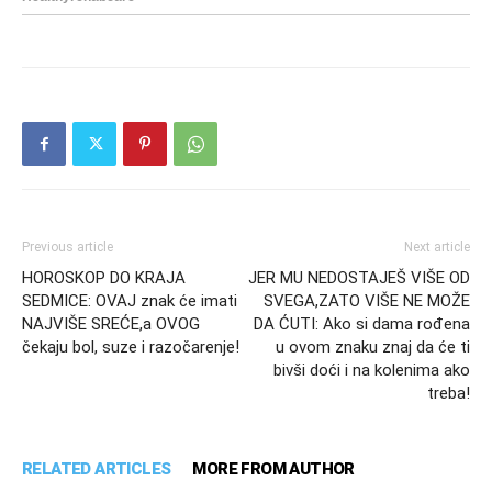
Previous article
Next article
HOROSKOP DO KRAJA
JER MU NEDOSTAJEŠ VIŠE OD
SEDMICE: OVAJ znak će imati
SVEGA,ZATO VIŠE NE MOŽE
NAJVIŠE SREĆE,a OVOG
DA ĆUTI: Ako si dama rođena
čekaju bol, suze i razočarenje!
u ovom znaku znaj da će ti
bivši doći i na kolenima ako
treba!
RELATED ARTICLES
MORE FROM AUTHOR