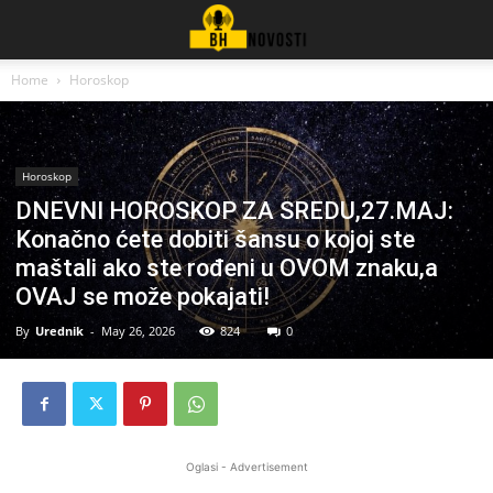
Home
Horoskop
Horoskop
DNEVNI HOROSKOP ZA SREDU,27.MAJ:
Konačno ćete dobiti šansu o kojoj ste
maštali ako ste rođeni u OVOM znaku,a
OVAJ se može pokajati!
By
Urednik
-
May 26, 2026
824
0
Oglasi - Advertisement