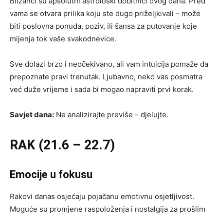
Blizanci su apsolutni astrološki dobitnici ovog dana. Pred
vama se otvara prilika koju ste dugo priželjkivali – može
biti poslovna ponuda, poziv, ili šansa za putovanje koje
mijenja tok vaše svakodnevice.
Sve dolazi brzo i neočekivano, ali vam intuicija pomaže da
prepoznate pravi trenutak. Ljubavno, neko vas posmatra
već duže vrijeme i sada bi mogao napraviti prvi korak.
Savjet dana:
Ne analizirajte previše – djelujte.
RAK (21.6 – 22.7)
Emocije u fokusu
Rakovi danas osjećaju pojačanu emotivnu osjetljivost.
Moguće su promjene raspoloženja i nostalgija za prošlim