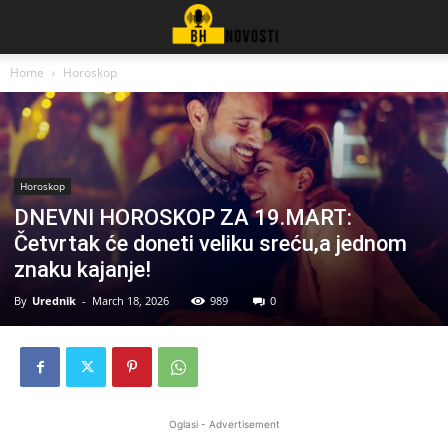
Home
Horoskop
Horoskop
DNEVNI HOROSKOP ZA 19.MART:
Četvrtak će doneti veliku sreću,a jednom
znaku kajanje!
By
Urednik
-
March 18, 2026
989
0
Oglasi - Advertisement