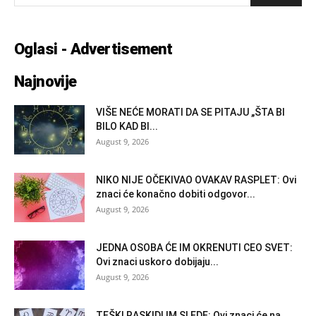
Oglasi - Advertisement
Najnovije
VIŠE NEĆE MORATI DA SE PITAJU „ŠTA BI
BILO KAD BI...
August 9, 2026
NIKO NIJE OČEKIVAO OVAKAV RASPLET: Ovi
znaci će konačno dobiti odgovor...
August 9, 2026
JEDNA OSOBA ĆE IM OKRENUTI CEO SVET:
Ovi znaci uskoro dobijaju...
August 9, 2026
TEŠKI RASKIDI IM SLEDE: Ovi znaci će na