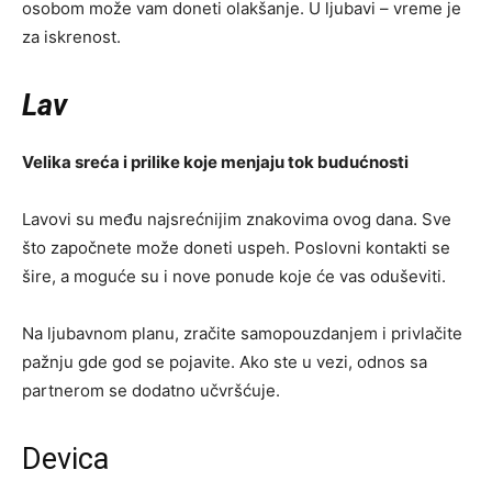
osobom može vam doneti olakšanje. U ljubavi – vreme je
za iskrenost.
Lav
Velika sreća i prilike koje menjaju tok budućnosti
Lavovi su među najsrećnijim znakovima ovog dana. Sve
što započnete može doneti uspeh. Poslovni kontakti se
šire, a moguće su i nove ponude koje će vas oduševiti.
Na ljubavnom planu, zračite samopouzdanjem i privlačite
pažnju gde god se pojavite. Ako ste u vezi, odnos sa
partnerom se dodatno učvršćuje.
Devica