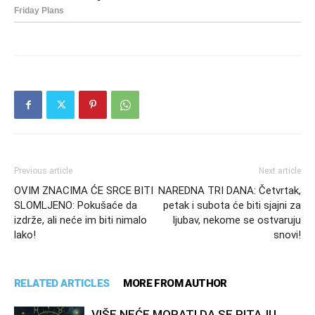
Previous article
Next article
OVIM ZNACIMA ĆE SRCE BITI
NAREDNA TRI DANA: Četvrtak,
SLOMLJENO: Pokušaće da
petak i subota će biti sjajni za
izdrže, ali neće im biti nimalo
ljubav, nekome se ostvaruju
lako!
snovi!
RELATED ARTICLES
MORE FROM AUTHOR
VIŠE NEĆE MORATI DA SE PITAJU