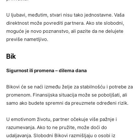
U ljubavi, međutim, stvari nisu tako jednostavne. Vaša
direktnost može povrediti partnera. Ako ste slobodni,
moguće je novo poznanstvo, ali pazite da ne delujete
previše nametljivo.
Bik
Sigurnost ili promena – dilema dana
Bikovi će se naći između želje za stabilnošću i potrebe za
promenom. Finansijska situacija može se poboljšati, ali
samo ako budete spremni da preuzmete određeni rizik.
U emotivnom životu, partner očekuje više pažnje i
razumevanja. Ako to ne pružite, može doći do
udaljavanja. Slobodni Bikovi razmišljaju o osobi iz