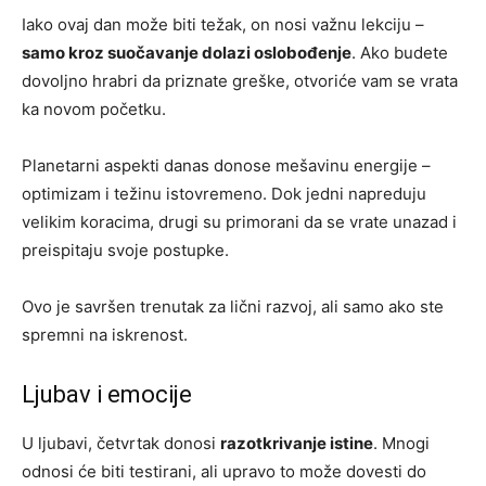
Iako ovaj dan može biti težak, on nosi važnu lekciju –
samo kroz suočavanje dolazi oslobođenje
. Ako budete
dovoljno hrabri da priznate greške, otvoriće vam se vrata
ka novom početku.
Planetarni aspekti danas donose mešavinu energije –
optimizam i težinu istovremeno. Dok jedni napreduju
velikim koracima, drugi su primorani da se vrate unazad i
preispitaju svoje postupke.
Ovo je savršen trenutak za lični razvoj, ali samo ako ste
spremni na iskrenost.
Ljubav i emocije
U ljubavi, četvrtak donosi
razotkrivanje istine
. Mnogi
odnosi će biti testirani, ali upravo to može dovesti do