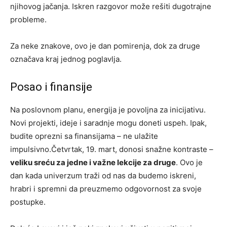
njihovog jačanja. Iskren razgovor može rešiti dugotrajne
probleme.
Za neke znakove, ovo je dan pomirenja, dok za druge
označava kraj jednog poglavlja.
Posao i finansije
Na poslovnom planu, energija je povoljna za inicijativu.
Novi projekti, ideje i saradnje mogu doneti uspeh. Ipak,
budite oprezni sa finansijama – ne ulažite
impulsivno.Četvrtak, 19. mart, donosi snažne kontraste –
veliku sreću za jedne i važne lekcije za druge
. Ovo je
dan kada univerzum traži od nas da budemo iskreni,
hrabri i spremni da preuzmemo odgovornost za svoje
postupke.