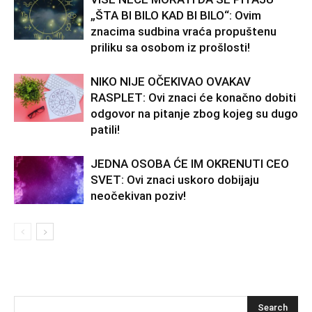
„ŠTA BI BILO KAD BI BILO“: Ovim
znacima sudbina vraća propuštenu
priliku sa osobom iz prošlosti!
NIKO NIJE OČEKIVAO OVAKAV
RASPLET: Ovi znaci će konačno dobiti
odgovor na pitanje zbog kojeg su dugo
patili!
JEDNA OSOBA ĆE IM OKRENUTI CEO
SVET: Ovi znaci uskoro dobijaju
neočekivan poziv!