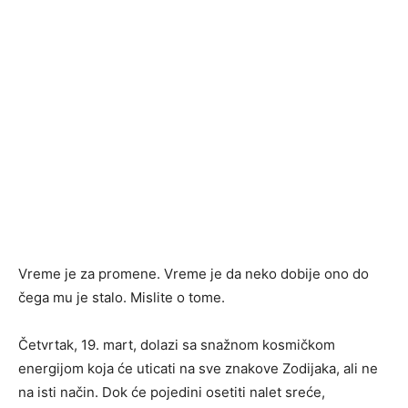
Vreme je za promene. Vreme je da neko dobije ono do
čega mu je stalo. Mislite o tome.
Četvrtak, 19. mart, dolazi sa snažnom kosmičkom
energijom koja će uticati na sve znakove Zodijaka, ali ne
na isti način. Dok će pojedini osetiti nalet sreće,