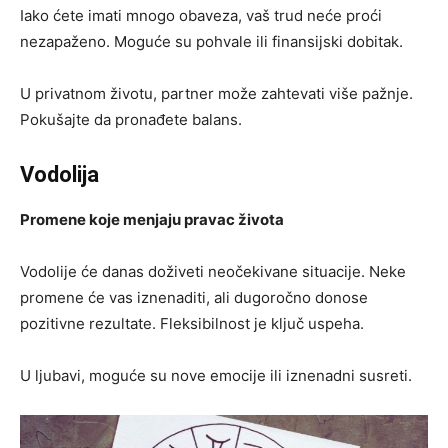
Iako ćete imati mnogo obaveza, vaš trud neće proći
nezapaženo. Moguće su pohvale ili finansijski dobitak.
U privatnom životu, partner može zahtevati više pažnje.
Pokušajte da pronađete balans.
Vodolija
Promene koje menjaju pravac života
Vodolije će danas doživeti neočekivane situacije. Neke
promene će vas iznenaditi, ali dugoročno donose
pozitivne rezultate. Fleksibilnost je ključ uspeha.
U ljubavi, moguće su nove emocije ili iznenadni susreti.