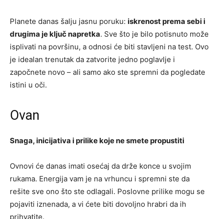
Planete danas šalju jasnu poruku:
iskrenost prema sebi i
drugima je ključ napretka
. Sve što je bilo potisnuto može
isplivati na površinu, a odnosi će biti stavljeni na test. Ovo
je idealan trenutak da zatvorite jedno poglavlje i
započnete novo – ali samo ako ste spremni da pogledate
istini u oči.
Ovan
Snaga, inicijativa i prilike koje ne smete propustiti
Ovnovi će danas imati osećaj da drže konce u svojim
rukama. Energija vam je na vrhuncu i spremni ste da
rešite sve ono što ste odlagali. Poslovne prilike mogu se
pojaviti iznenada, a vi ćete biti dovoljno hrabri da ih
prihvatite.