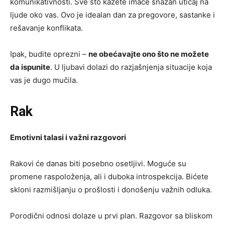
komunikativnosti. Sve što kažete imaće snažan uticaj na
ljude oko vas. Ovo je idealan dan za pregovore, sastanke i
rešavanje konflikata.
Ipak, budite oprezni –
ne obećavajte ono što ne možete
da ispunite
. U ljubavi dolazi do razjašnjenja situacije koja
vas je dugo mučila.
Rak
Emotivni talasi i važni razgovori
Rakovi će danas biti posebno osetljivi. Moguće su
promene raspoloženja, ali i duboka introspekcija. Bićete
skloni razmišljanju o prošlosti i donošenju važnih odluka.
Porodični odnosi dolaze u prvi plan. Razgovor sa bliskom