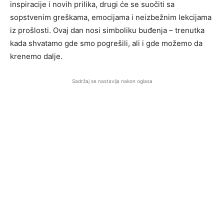
inspiracije i novih prilika, drugi će se suočiti sa
sopstvenim greškama, emocijama i neizbežnim lekcijama
iz prošlosti. Ovaj dan nosi simboliku buđenja – trenutka
kada shvatamo gde smo pogrešili, ali i gde možemo da
krenemo dalje.
Sadržaj se nastavlja nakon oglasa