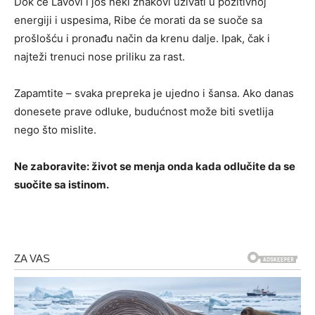
Dok će Lavovi i još neki znakovi uživati u pozitivnoj
energiji i uspesima, Ribe će morati da se suoče sa
prošlošću i pronađu način da krenu dalje. Ipak, čak i
najteži trenuci nose priliku za rast.
Zapamtite – svaka prepreka je ujedno i šansa. Ako danas
donesete prave odluke, budućnost može biti svetlija
nego što mislite.
Ne zaboravite: život se menja onda kada odlučite da se
suočite sa istinom.