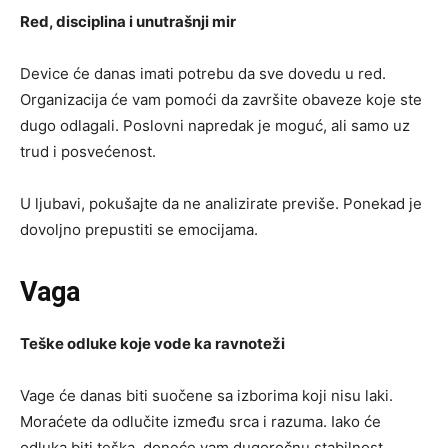
Red, disciplina i unutrašnji mir
Device će danas imati potrebu da sve dovedu u red.
Organizacija će vam pomoći da završite obaveze koje ste
dugo odlagali. Poslovni napredak je moguć, ali samo uz
trud i posvećenost.
U ljubavi, pokušajte da ne analizirate previše. Ponekad je
dovoljno prepustiti se emocijama.
Vaga
Teške odluke koje vode ka ravnoteži
Vage će danas biti suočene sa izborima koji nisu laki.
Moraćete da odlučite između srca i razuma. Iako će
odluka biti teška, doneće vam dugoročnu stabilnost.