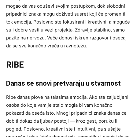
mogao da vas oduševi svojim postupkom, dok slobodni
pripadnici znaka mogu doživeti susret koji će promeniti
tok emocija. Poslovno ste fokusirani i kreativni, a moguće
su i dobre vesti u vezi projekta. Zdravlje stabilno, samo
pazite na nervozu. Veče donosi iskren razgovor i osećaj
da se sve konačno vraća u ravnotežu.
RIBE
Danas se snovi pretvaraju u stvarnost
Ribe danas plove na talasima emocija. Ako ste zaljubljeni,
osoba do koje vam je stalo mogla bi vam konačno
pokazati da oseća isto. Mnogi pripadnici znaka danas će
dobiti dokaz da ljubav postoji — kroz gest, poruku ili
pogled. Poslovno, kreativni ste i intuitivni, pa slušajte
unutrašnji glas. Veče donosi mir, romantiku i osećaj da se