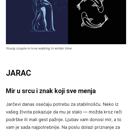
Young couple in love walking in winter time
JARAC
Mir u srcu i znak koji sve menja
Jarčevi danas osećaju potrebu za stabilnošću. Neko iz
vašeg života pokazuje da mu je stalo — možda kroz reči
podrške ili mali gest pažnje. Ljubav vam donosi mir, a to
vam je sada najpotrebnije. Na poslu dolazi priznanje za