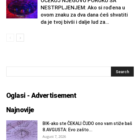
OČEKUJ NJEGOVU PORUKU SA
NESTRPLJENJEM: Ako si rođena u
ovom znaku za dva dana ćeš shvatiti
da je tvoj bivši i dalje lud za...
Oglasi - Advertisement
Najnovije
BIK-ako ste ČEKALI ČUDO ono vam stiže baš
8.AVGUSTA: Evo zašto...
August 7, 2026