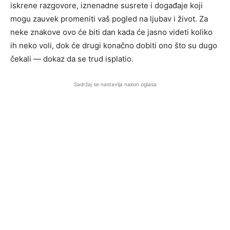
iskrene razgovore, iznenadne susrete i događaje koji
mogu zauvek promeniti vaš pogled na ljubav i život. Za
neke znakove ovo će biti dan kada će jasno videti koliko
ih neko voli, dok će drugi konačno dobiti ono što su dugo
čekali — dokaz da se trud isplatio.
Sadržaj se nastavlja nakon oglasa