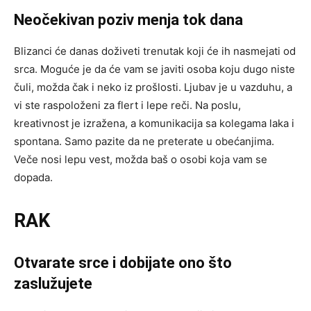
Neočekivan poziv menja tok dana
Blizanci će danas doživeti trenutak koji će ih nasmejati od
srca. Moguće je da će vam se javiti osoba koju dugo niste
čuli, možda čak i neko iz prošlosti. Ljubav je u vazduhu, a
vi ste raspoloženi za flert i lepe reči. Na poslu,
kreativnost je izražena, a komunikacija sa kolegama laka i
spontana. Samo pazite da ne preterate u obećanjima.
Veče nosi lepu vest, možda baš o osobi koja vam se
dopada.
RAK
Otvarate srce i dobijate ono što
zaslužujete