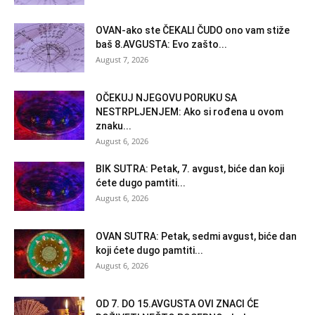
OVAN-ako ste ČEKALI ČUDO ono vam stiže
baš 8.AVGUSTA: Evo zašto...
August 7, 2026
OČEKUJ NJEGOVU PORUKU SA
NESTRPLJENJEM: Ako si rođena u ovom
znaku...
August 6, 2026
BIK SUTRA: Petak, 7. avgust, biće dan koji
ćete dugo pamtiti...
August 6, 2026
OVAN SUTRA: Petak, sedmi avgust, biće dan
koji ćete dugo pamtiti...
August 6, 2026
OD 7. DO 15.AVGUSTA OVI ZNACI ĆE