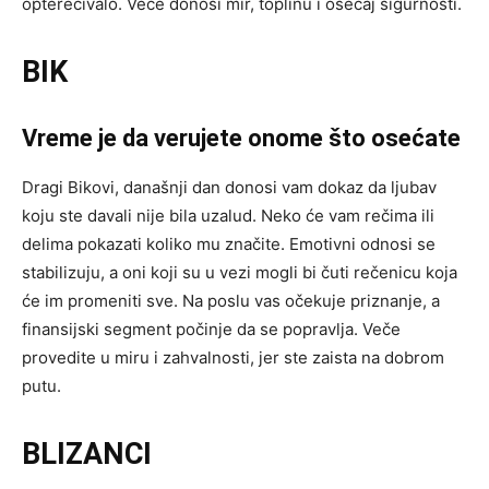
opterećivalo. Veče donosi mir, toplinu i osećaj sigurnosti.
BIK
Vreme je da verujete onome što osećate
Dragi Bikovi, današnji dan donosi vam dokaz da ljubav
koju ste davali nije bila uzalud. Neko će vam rečima ili
delima pokazati koliko mu značite. Emotivni odnosi se
stabilizuju, a oni koji su u vezi mogli bi čuti rečenicu koja
će im promeniti sve. Na poslu vas očekuje priznanje, a
finansijski segment počinje da se popravlja. Veče
provedite u miru i zahvalnosti, jer ste zaista na dobrom
putu.
BLIZANCI