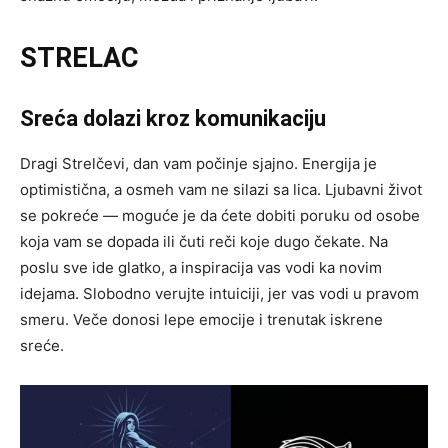
STRELAC
Sreća dolazi kroz komunikaciju
Dragi Strelčevi, dan vam počinje sjajno. Energija je
optimistična, a osmeh vam ne silazi sa lica. Ljubavni život
se pokreće — moguće je da ćete dobiti poruku od osobe
koja vam se dopada ili čuti reči koje dugo čekate. Na
poslu sve ide glatko, a inspiracija vas vodi ka novim
idejama. Slobodno verujte intuiciji, jer vas vodi u pravom
smeru. Veče donosi lepe emocije i trenutak iskrene
sreće.