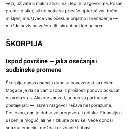
vezi, uživate u malim stvarima i lepim razgovorima. Posao
prolazi glatko, ali nemojte se previše opterećivati tuđim
mišljenjima. Uveče vas očekuje prijatno iznenađenje —
možda poziv na večeru ili iskreni poklon od srca.
ŠKORPIJA
Ispod površine — jaka osećanja i
sudbinske promene
Škorpije danas osećaju duboku povezanost sa nekim.
Moguće je da će vam osoba iz prošlosti ponovo pokucati
na vrata srca. Ako ste zauzeti, odnos sa partnerom
postaje jači — iskren razgovor rešava nesporazume.
Poslovno, dan je dobar za pregovore i odluke. Finansijski
uspeh je moguć, ali ne rizikujte previše. Veče donosi
snažnu emociju, možda i priznanje ljubavi.