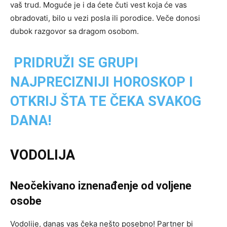
vaš trud. Moguće je i da ćete čuti vest koja će vas
obradovati, bilo u vezi posla ili porodice. Veče donosi
dubok razgovor sa dragom osobom.
PRIDRUŽI SE GRUPI
NAJPRECIZNIJI HOROSKOP I
OTKRIJ ŠTA TE ČEKA SVAKOG
DANA!
VODOLIJA
Neočekivano iznenađenje od voljene
osobe
Vodolije, danas vas čeka nešto posebno! Partner bi