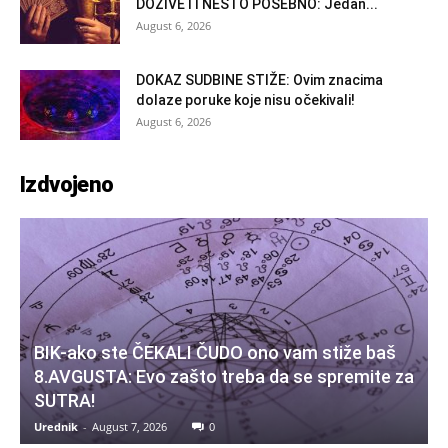
DOŽIVETI NEŠTO POSEBNO: Jedan...
August 6, 2026
DOKAZ SUDBINE STIŽE: Ovim znacima
dolaze poruke koje nisu očekivali!
August 6, 2026
Izdvojeno
BIK-ako ste ČEKALI ČUDO ono vam stiže baš
8.AVGUSTA: Evo zašto treba da se spremite za
SUTRA!
Urednik
-
August 7, 2026
0