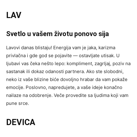
LAV
Svetlo u vašem životu ponovo sija
Lavovi danas blistaju! Energija vam je jaka, karizma
privlačna i gde god se pojavite — ostavljate utisak. U
ljubavi vas čeka nešto lepo: kompliment, zagrljaj, poziv na
sastanak ili dokaz odanosti partnera. Ako ste slobodni,
neko iz vaše blizine biće dovoljno hrabar da vam pokaže
emocije. Poslovno, napredujete, a vaše ideje konačno
nailaze na odobrenje. Veče provedite sa ljudima koji vam
pune srce.
DEVICA