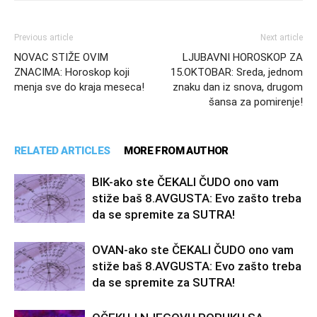
Previous article
Next article
NOVAC STIŽE OVIM
LJUBAVNI HOROSKOP ZA
ZNACIMA: Horoskop koji
15.OKTOBAR: Sreda, jednom
menja sve do kraja meseca!
znaku dan iz snova, drugom
šansa za pomirenje!
RELATED ARTICLES
MORE FROM AUTHOR
BIK-ako ste ČEKALI ČUDO ono vam
stiže baš 8.AVGUSTA: Evo zašto treba
da se spremite za SUTRA!
OVAN-ako ste ČEKALI ČUDO ono vam
stiže baš 8.AVGUSTA: Evo zašto treba
da se spremite za SUTRA!