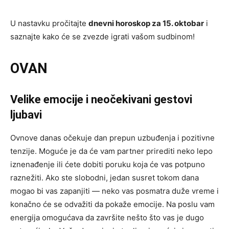
U nastavku pročitajte
dnevni horoskop za 15. oktobar
i
saznajte kako će se zvezde igrati vašom sudbinom!
OVAN
Velike emocije i neočekivani gestovi
ljubavi
Ovnove danas očekuje dan prepun uzbuđenja i pozitivne
tenzije. Moguće je da će vam partner prirediti neko lepo
iznenađenje ili ćete dobiti poruku koja će vas potpuno
raznežiti. Ako ste slobodni, jedan susret tokom dana
mogao bi vas zapanjiti — neko vas posmatra duže vreme i
konačno će se odvažiti da pokaže emocije. Na poslu vam
energija omogućava da završite nešto što vas je dugo