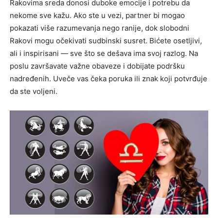
Rakovima sreda donosi duboke emocije i potrebu da
nekome sve kažu. Ako ste u vezi, partner bi mogao
pokazati više razumevanja nego ranije, dok slobodni
Rakovi mogu očekivati sudbinski susret. Bićete osetljivi,
ali i inspirisani — sve što se dešava ima svoj razlog. Na
poslu završavate važne obaveze i dobijate podršku
nadređenih. Uveče vas čeka poruka ili znak koji potvrđuje
da ste voljeni.