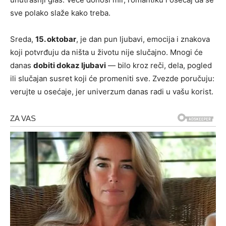
sve polako slaže kako treba.
Sreda,
15. oktobar
, je dan pun ljubavi, emocija i znakova
koji potvrđuju da ništa u životu nije slučajno. Mnogi će
danas
dobiti dokaz ljubavi
— bilo kroz reči, dela, pogled
ili slučajan susret koji će promeniti sve. Zvezde poručuju:
verujte u osećaje, jer univerzum danas radi u vašu korist.