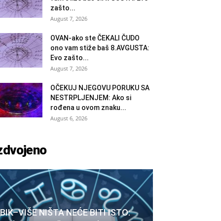
zašto...
August 7, 2026
OVAN-ako ste ČEKALI ČUDO
ono vam stiže baš 8.AVGUSTA:
Evo zašto...
August 7, 2026
OČEKUJ NJEGOVU PORUKU SA
NESTRPLJENJEM: Ako si
rođena u ovom znaku...
August 6, 2026
zdvojeno
BIK–VIŠE NIŠTA NEĆE BITI ISTO: