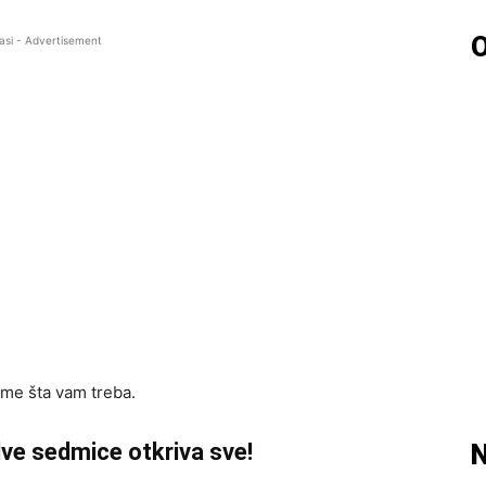
O
asi - Advertisement
ome šta vam treba.
ve sedmice otkriva sve!
N