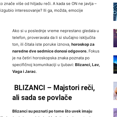
o znače više od hiljadu reči. A kada se ON ne javlja –
je izgubio interesovanje? Ili ga, možda, emocije
Ako si u poslednje vreme neprestano gledala u
telefon, proveravala da li si slučajno isključila
ton, ili čitala iste poruke iznova,
horoskop za
naredne dve sedmice donosi odgovore.
Fokus
je na četiri horoskopska znaka poznata po
specifičnoj komunikaciji u ljubavi:
Blizanci, Lav,
Vaga i Jarac
.
BLIZANCI – Majstori reči,
ali sada se povlače
Blizanci su poznati po tome što uvek imaju