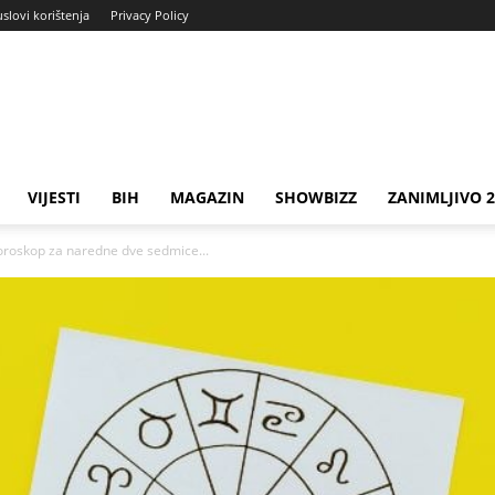
uslovi korištenja
Privacy Policy
VIJESTI
BIH
MAGAZIN
SHOWBIZZ
ZANIMLJIVO 
horoskop za naredne dve sedmice...