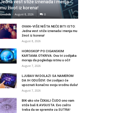
Jedna vest stiže iznenada i menja
mu život iz korena!
Urednik
-
August 8, 2026
0
OVAN–VIŠE NIŠTA NEĆE BITI ISTO:
Jedna vest stiže iznenada i menja mu
život iz korena!
August 8, 2026
HOROSKOP PO CIGANSKIM
KARTAMA OTKRIVA: Ova tri zodijaka
moraju da pogledaju istinu u oči!
August 7, 2026
LJUBAV IM DOLAZI SA NAMEROM
DA IH ODUŠEVI: Ovi zodijaci će
upoznati konačno svoju srodnu dušu!
August 7, 2026
BIK-ako ste ČEKALI ČUDO ono vam
stiže baš 8.AVGUSTA: Evo zašto
treba da se spremite za SUTRA!