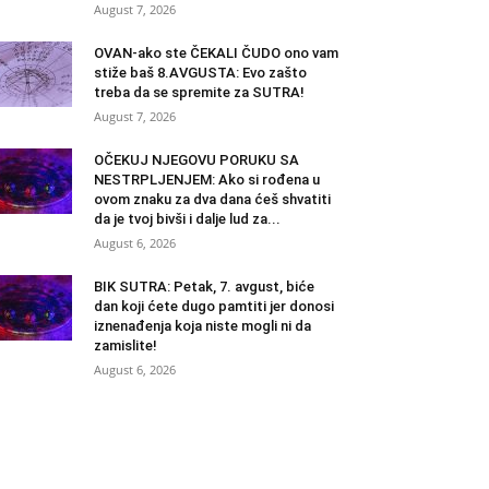
August 7, 2026
OVAN-ako ste ČEKALI ČUDO ono vam
stiže baš 8.AVGUSTA: Evo zašto
treba da se spremite za SUTRA!
August 7, 2026
OČEKUJ NJEGOVU PORUKU SA
NESTRPLJENJEM: Ako si rođena u
ovom znaku za dva dana ćeš shvatiti
da je tvoj bivši i dalje lud za...
August 6, 2026
BIK SUTRA: Petak, 7. avgust, biće
dan koji ćete dugo pamtiti jer donosi
iznenađenja koja niste mogli ni da
zamislite!
August 6, 2026