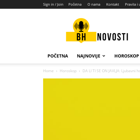
Sign in / Join
Početna
O nama
Kontakt
Pravila i 
BH
novosti
POČETNA
NAJNOVIJE
HOROSKOP
Home
Horoskop
DA LI TI SE ON JAVLJA: Ljubavni 