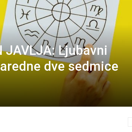
N JAVLJA: Ljubavni
naredne dve sedmice