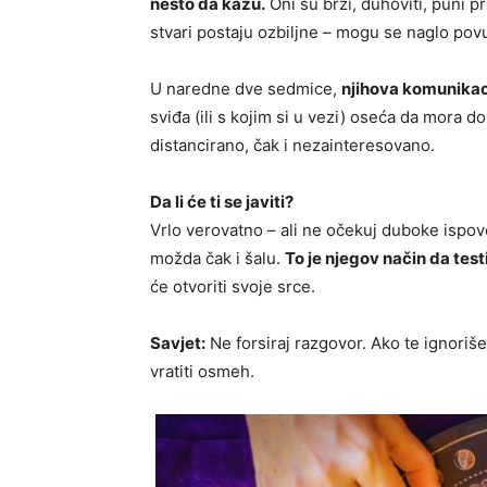
nešto da kažu.
Oni su brzi, duhoviti, puni p
stvari postaju ozbiljne – mogu se naglo povu
U naredne dve sedmice,
njihova komunikaci
sviđa (ili s kojim si u vezi) oseća da mora 
distancirano, čak i nezainteresovano.
Da li će ti se javiti?
Vrlo verovatno – ali ne očekuj duboke ispo
možda čak i šalu.
To je njegov način da test
će otvoriti svoje srce.
Savjet:
Ne forsiraj razgovor. Ako te ignoriše
vratiti osmeh.