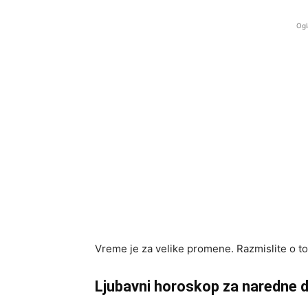
Ogl
Vreme je za velike promene. Razmislite o t
Ljubavni horoskop za naredne d