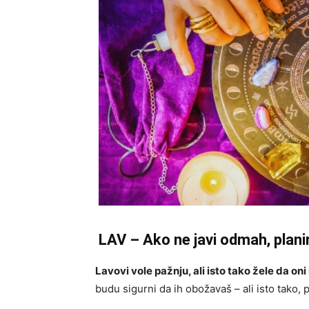
LAV – Ako ne javi odmah, planir
Lavovi vole pažnju, ali isto tako žele da on
budu sigurni da ih obožavaš – ali isto tako, p