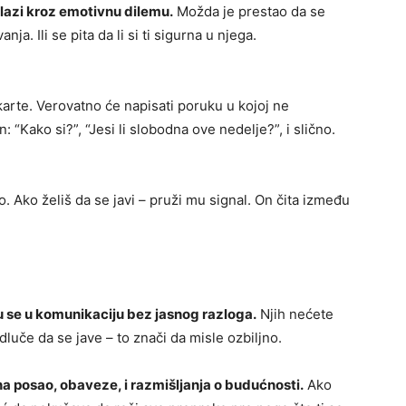
azi kroz emotivnu dilemu.
Možda je prestao da se
nja. Ili se pita da li si ti sigurna u njega.
arte. Verovatno će napisati poruku u kojoj ne
 “Kako si?”, “Jesi li slobodna ove nedelje?”, i slično.
o. Ako želiš da se javi – pruži mu signal. On čita između
aju se u komunikaciju bez jasnog razloga.
Njih nećete
dluče da se jave – to znači da misle ozbiljno.
na posao, obaveze, i razmišljanja o budućnosti.
Ako