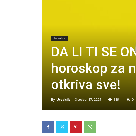
Horoskop
DA LI TI SE O
horoskop za 
otkriva sve!
By
Urednik
-
October 17, 2025
619
0