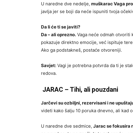
U naredne dve nedelje,
muškarac Vaga prol
javlja jer se boji da neće ispuniti tvoja očekiva
Da li će ti se javiti?
Da – ali oprezno.
Vaga neće odmah otvoriti k
pokazuje direktno emocije, već ispituje teren:
Ako ga podstakneš, postaće otvoreniji.
Savjet:
Vagi je potrebna potvrda da ti je stal
redova.
JARAC – Tihi, ali pouzdani
Jarčevi su ozbiljni, rezervisani i ne upušt
videti kako šalju 10 poruka dnevno, ali kad o
U naredne dve sedmice,
Jarac se fokusira 