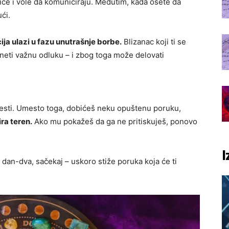
riče i vole da komuniciraju. Međutim, kada osete da
ći.
ja ulazi u fazu unutrašnje borbe.
Blizanac koji ti se
doneti važnu odluku – i zbog toga može delovati
vesti. Umesto toga, dobićeš neku opuštenu poruku,
ira teren.
Ako mu pokažeš da ga ne pritiskuješ, ponovo
I
 dan-dva, sačekaj – uskoro stiže poruka koja će ti