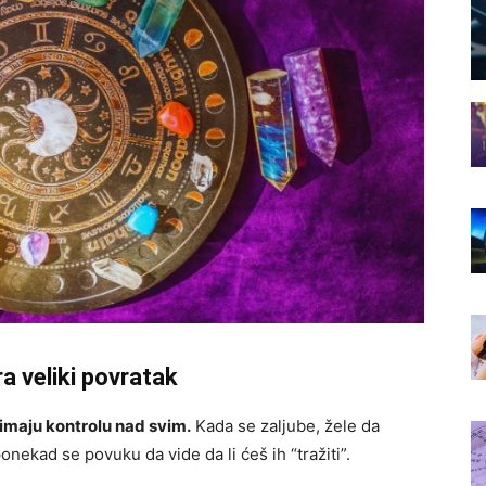
a veliki povratak
i imaju kontrolu nad svim.
Kada se zaljube, žele da
onekad se povuku da vide da li ćeš ih “tražiti”.