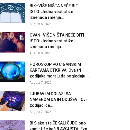
BIK–VIŠE NIŠTA NEĆE BITI
ISTO: Jedna vest stiže
iznenada i menja...
August 8, 2026
OVAN–VIŠE NIŠTA NEĆE BITI
ISTO: Jedna vest stiže
iznenada i menja...
August 8, 2026
HOROSKOP PO CIGANSKIM
KARTAMA OTKRIVA: Ova tri
zodijaka moraju da pogledaju...
August 7, 2026
LJUBAV IM DOLAZI SA
NAMEROM DA IH ODUŠEVI: Ovi
zodijaci će...
August 7, 2026
BIK-ako ste ČEKALI ČUDO ono
vam stiže baš 8.AVGUSTA: Evo