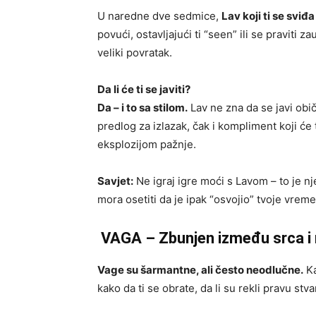
U naredne dve sedmice,
Lav koji ti se sviđa
povući, ostavljajući ti “seen” ili se praviti z
veliki povratak.
Da li će ti se javiti?
Da – i to sa stilom.
Lav ne zna da se javi ob
predlog za izlazak, čak i kompliment koji će t
eksplozijom pažnje.
Savjet:
Ne igraj igre moći s Lavom – to je nj
mora osetiti da je ipak “osvojio” tvoje vreme
VAGA – Zbunjen između srca i
Vage su šarmantne, ali često neodlučne.
Ka
kako da ti se obrate, da li su rekli pravu stvar