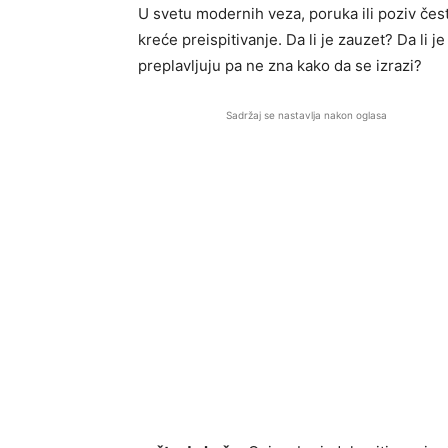
U svetu modernih veza, poruka ili poziv čest
kreće preispitivanje. Da li je zauzet? Da li 
preplavljuju pa ne zna kako da se izrazi?
Sadržaj se nastavlja nakon oglasa