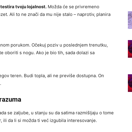
 testira tvoju lojalnost.
Možda će se privremeno
auzet. Ali to ne znači da mu nije stalo – naprotiv, planira
ičnom porukom. Očekuj poziv u poslednjem trenutku,
e oboriti s nogu. Ako je bio tih, sada dolazi sa
egov teren. Budi topla, ali ne previše dostupna. On
.
 razuma
da se zaljube, u stanju su da satima razmišljaju o tome
, ili da li si možda ti već izgubila interesovanje.