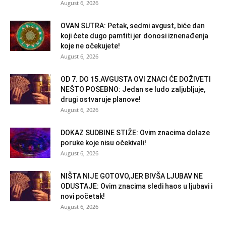
August 6, 2026
OVAN SUTRA: Petak, sedmi avgust, biće dan
koji ćete dugo pamtiti jer donosi iznenađenja
koje ne očekujete!
August 6, 2026
OD 7. DO 15.AVGUSTA OVI ZNACI ĆE DOŽIVETI
NEŠTO POSEBNO: Jedan se ludo zaljubljuje,
drugi ostvaruje planove!
August 6, 2026
DOKAZ SUDBINE STIŽE: Ovim znacima dolaze
poruke koje nisu očekivali!
August 6, 2026
NIŠTA NIJE GOTOVO,JER BIVŠA LJUBAV NE
ODUSTAJE: Ovim znacima sledi haos u ljubavi i
novi početak!
August 6, 2026