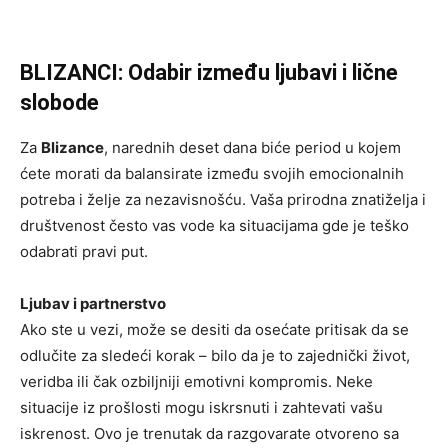
BLIZANCI: Odabir između ljubavi i lične
slobode
Za
Blizance
, narednih deset dana biće period u kojem
ćete morati da balansirate između svojih emocionalnih
potreba i želje za nezavisnošću. Vaša prirodna znatiželja i
društvenost često vas vode ka situacijama gde je teško
odabrati pravi put.
Ljubav i partnerstvo
Ako ste u vezi, može se desiti da osećate pritisak da se
odlučite za sledeći korak – bilo da je to zajednički život,
veridba ili čak ozbiljniji emotivni kompromis. Neke
situacije iz prošlosti mogu iskrsnuti i zahtevati vašu
iskrenost. Ovo je trenutak da razgovarate otvoreno sa