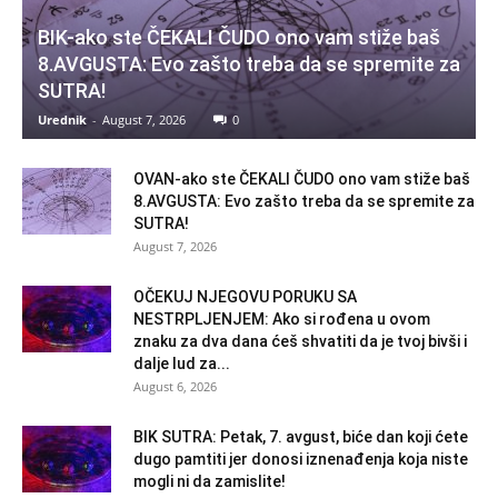
BIK-ako ste ČEKALI ČUDO ono vam stiže baš
8.AVGUSTA: Evo zašto treba da se spremite za
SUTRA!
Urednik
-
August 7, 2026
0
OVAN-ako ste ČEKALI ČUDO ono vam stiže baš
8.AVGUSTA: Evo zašto treba da se spremite za
SUTRA!
August 7, 2026
OČEKUJ NJEGOVU PORUKU SA
NESTRPLJENJEM: Ako si rođena u ovom
znaku za dva dana ćeš shvatiti da je tvoj bivši i
dalje lud za...
August 6, 2026
BIK SUTRA: Petak, 7. avgust, biće dan koji ćete
dugo pamtiti jer donosi iznenađenja koja niste
mogli ni da zamislite!