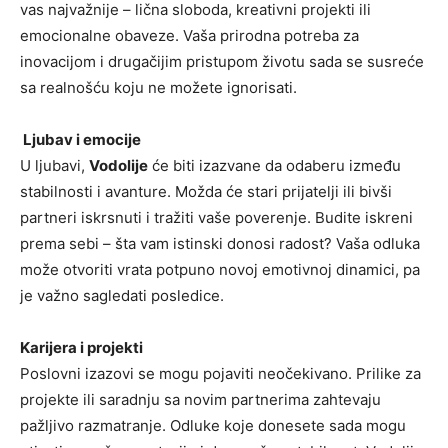
vas najvažnije – lična sloboda, kreativni projekti ili
emocionalne obaveze. Vaša prirodna potreba za
inovacijom i drugačijim pristupom životu sada se susreće
sa realnošću koju ne možete ignorisati.
Ljubav i emocije
U ljubavi,
Vodolije
će biti izazvane da odaberu između
stabilnosti i avanture. Možda će stari prijatelji ili bivši
partneri iskrsnuti i tražiti vaše poverenje. Budite iskreni
prema sebi – šta vam istinski donosi radost? Vaša odluka
može otvoriti vrata potpuno novoj emotivnoj dinamici, pa
je važno sagledati posledice.
Karijera i projekti
Poslovni izazovi se mogu pojaviti neočekivano. Prilike za
projekte ili saradnju sa novim partnerima zahtevaju
pažljivo razmatranje. Odluke koje donesete sada mogu