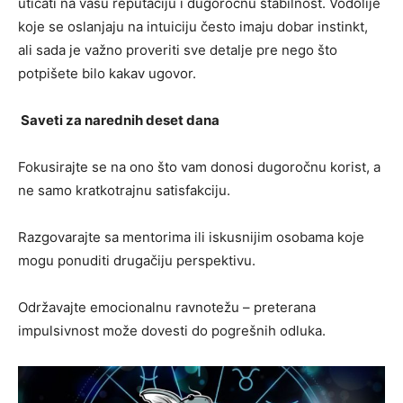
uticati na vašu reputaciju i dugoročnu stabilnost. Vodolije
koje se oslanjaju na intuiciju često imaju dobar instinkt,
ali sada je važno proveriti sve detalje pre nego što
potpišete bilo kakav ugovor.
Saveti za narednih deset dana
Fokusirajte se na ono što vam donosi dugoročnu korist, a
ne samo kratkotrajnu satisfakciju.
Razgovarajte sa mentorima ili iskusnijim osobama koje
mogu ponuditi drugačiju perspektivu.
Održavajte emocionalnu ravnotežu – preterana
impulsivnost može dovesti do pogrešnih odluka.