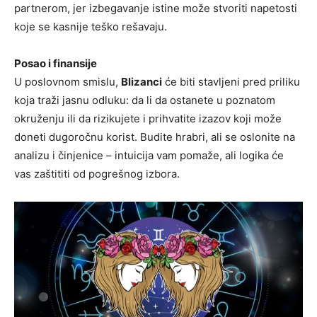
partnerom, jer izbegavanje istine može stvoriti napetosti
koje se kasnije teško rešavaju.
Posao i finansije
U poslovnom smislu,
Blizanci
će biti stavljeni pred priliku
koja traži jasnu odluku: da li da ostanete u poznatom
okruženju ili da rizikujete i prihvatite izazov koji može
doneti dugoročnu korist. Budite hrabri, ali se oslonite na
analizu i činjenice – intuicija vam pomaže, ali logika će
vas zaštititi od pogrešnog izbora.