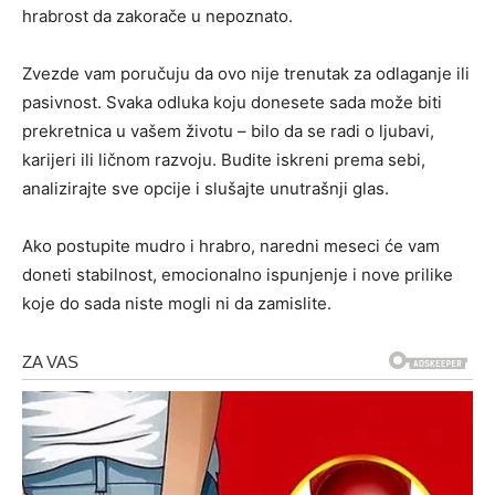
hrabrost da zakorače u nepoznato.
Zvezde vam poručuju da ovo nije trenutak za odlaganje ili
pasivnost. Svaka odluka koju donesete sada može biti
prekretnica u vašem životu – bilo da se radi o ljubavi,
karijeri ili ličnom razvoju. Budite iskreni prema sebi,
analizirajte sve opcije i slušajte unutrašnji glas.
Ako postupite mudro i hrabro, naredni meseci će vam
doneti stabilnost, emocionalno ispunjenje i nove prilike
koje do sada niste mogli ni da zamislite.