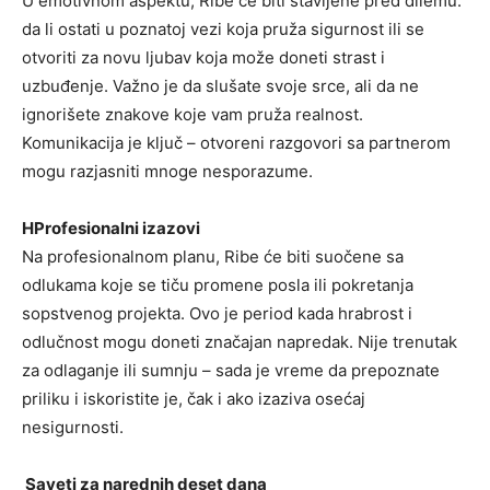
U emotivnom aspektu, Ribe će biti stavljene pred dilemu:
da li ostati u poznatoj vezi koja pruža sigurnost ili se
otvoriti za novu ljubav koja može doneti strast i
uzbuđenje. Važno je da slušate svoje srce, ali da ne
ignorišete znakove koje vam pruža realnost.
Komunikacija je ključ – otvoreni razgovori sa partnerom
mogu razjasniti mnoge nesporazume.
HProfesionalni izazovi
Na profesionalnom planu, Ribe će biti suočene sa
odlukama koje se tiču promene posla ili pokretanja
sopstvenog projekta. Ovo je period kada hrabrost i
odlučnost mogu doneti značajan napredak. Nije trenutak
za odlaganje ili sumnju – sada je vreme da prepoznate
priliku i iskoristite je, čak i ako izaziva osećaj
nesigurnosti.
Saveti za narednih deset dana