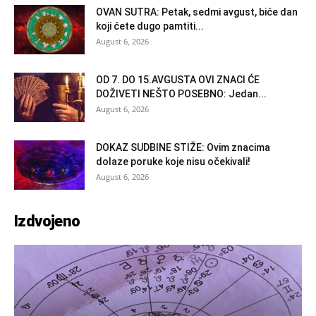
OVAN SUTRA: Petak, sedmi avgust, biće dan
koji ćete dugo pamtiti...
August 6, 2026
OD 7. DO 15.AVGUSTA OVI ZNACI ĆE
DOŽIVETI NEŠTO POSEBNO: Jedan...
August 6, 2026
DOKAZ SUDBINE STIŽE: Ovim znacima
dolaze poruke koje nisu očekivali!
August 6, 2026
Izdvojeno