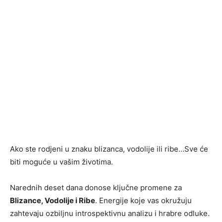
Ako ste rodjeni u znaku blizanca, vodolije ili ribe…Sve će
biti moguće u vašim životima.
Narednih deset dana donose ključne promene za
Blizance, Vodolije i Ribe
. Energije koje vas okružuju
zahtevaju ozbiljnu introspektivnu analizu i hrabre odluke.