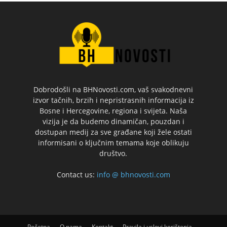
Dobrodošli na BHNovosti.com, vaš svakodnevni
izvor tačnih, brzih i nepristrasnih informacija iz
Bosne i Hercegovine, regiona i svijeta. Naša
vizija je da budemo dinamičan, pouzdan i
dostupan medij za sve građane koji žele ostati
informisani o ključnim temama koje oblikuju
društvo.
Contact us:
info @ bhnovosti.com
Početna
O nama
Kontakt
Pravila i uslovi korištenja