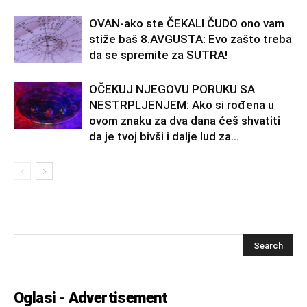
OVAN-ako ste ČEKALI ČUDO ono vam
stiže baš 8.AVGUSTA: Evo zašto treba
da se spremite za SUTRA!
OČEKUJ NJEGOVU PORUKU SA
NESTRPLJENJEM: Ako si rođena u
ovom znaku za dva dana ćeš shvatiti
da je tvoj bivši i dalje lud za...
Oglasi - Advertisement