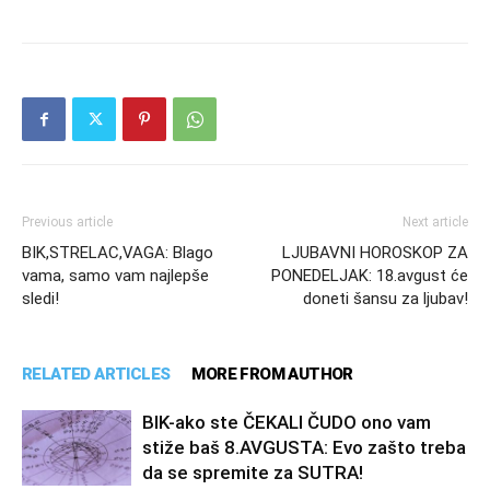
Previous article
Next article
BIK,STRELAC,VAGA: Blago
LJUBAVNI HOROSKOP ZA
vama, samo vam najlepše
PONEDELJAK: 18.avgust će
sledi!
doneti šansu za ljubav!
RELATED ARTICLES
MORE FROM AUTHOR
BIK-ako ste ČEKALI ČUDO ono vam
stiže baš 8.AVGUSTA: Evo zašto treba
da se spremite za SUTRA!