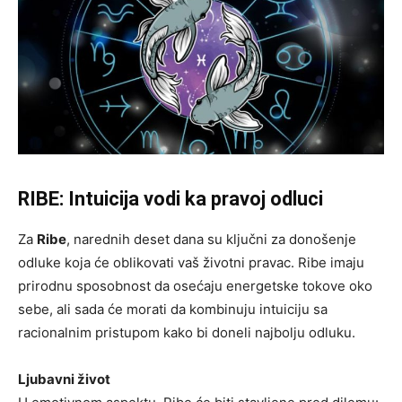
RIBE: Intuicija vodi ka pravoj odluci
Za
Ribe
, narednih deset dana su ključni za donošenje
odluke koja će oblikovati vaš životni pravac. Ribe imaju
prirodnu sposobnost da osećaju energetske tokove oko
sebe, ali sada će morati da kombinuju intuiciju sa
racionalnim pristupom kako bi doneli najbolju odluku.
Ljubavni život