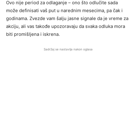
Ovo nije period za odlaganje – ono što odlučite sada
može definisati vaš put u narednim mesecima, pa čak i
godinama. Zvezde vam šalju jasne signale da je vreme za
akciju, ali vas takođe upozoravaju da svaka odluka mora
biti promišljena i iskrena.
Sadržaj se nastavlja nakon oglasa