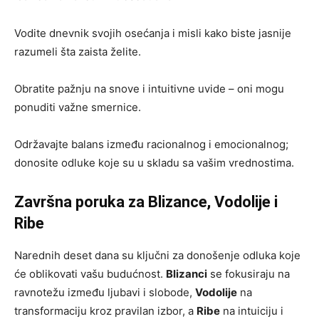
Vodite dnevnik svojih osećanja i misli kako biste jasnije
razumeli šta zaista želite.
Obratite pažnju na snove i intuitivne uvide – oni mogu
ponuditi važne smernice.
Održavajte balans između racionalnog i emocionalnog;
donosite odluke koje su u skladu sa vašim vrednostima.
Završna poruka za Blizance, Vodolije i
Ribe
Narednih deset dana su ključni za donošenje odluka koje
će oblikovati vašu budućnost.
Blizanci
se fokusiraju na
ravnotežu između ljubavi i slobode,
Vodolije
na
transformaciju kroz pravilan izbor, a
Ribe
na intuiciju i