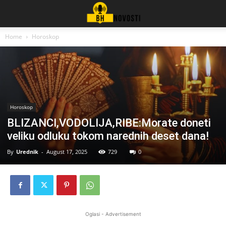
Home
Horoskop
Horoskop
BLIZANCI,VODOLIJA,RIBE:Morate doneti
veliku odluku tokom narednih deset dana!
By
Urednik
-
August 17, 2025
729
0
Oglasi - Advertisement