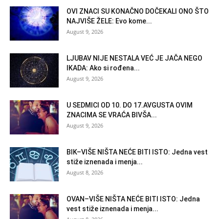
OVI ZNACI SU KONAČNO DOČEKALI ONO ŠTO
NAJVIŠE ŽELE: Evo kome...
August 9, 2026
LJUBAV NIJE NESTALA VEĆ JE JAČA NEGO
IKADA: Ako si rođena...
August 9, 2026
U SEDMICI OD 10. DO 17.AVGUSTA OVIM
ZNACIMA SE VRAĆA BIVŠA...
August 9, 2026
BIK–VIŠE NIŠTA NEĆE BITI ISTO: Jedna vest
stiže iznenada i menja...
August 8, 2026
OVAN–VIŠE NIŠTA NEĆE BITI ISTO: Jedna
vest stiže iznenada i menja...