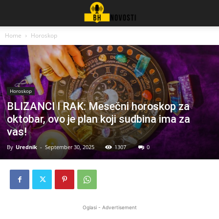
Home
Horoskop
Horoskop
BLIZANCI I RAK: Mesečni horoskop za
oktobar, ovo je plan koji sudbina ima za
vas!
By
Urednik
-
September 30, 2025
1307
0
Oglasi - Advertisement