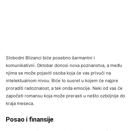
Slobodni Blizanci biće posebno šarmantni i
komunikativni. Oktobar donosi nova poznanstva, a među
njima se može pojaviti osoba koja će vas privući na
intelektualnom nivou. Biće to susret u kojem će najpre
proraditi radoznalost, a tek onda emocije. Neki od vas će
započeti romansu koja može prerasti u nešto ozbiljnije do
kraja meseca.
Posao i finansije