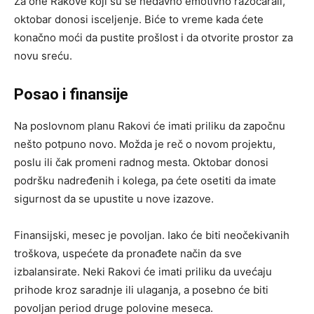
Za one Rakove koji su se nedavno emotivno razočarali,
oktobar donosi isceljenje. Biće to vreme kada ćete
konačno moći da pustite prošlost i da otvorite prostor za
novu sreću.
Posao i finansije
Na poslovnom planu Rakovi će imati priliku da započnu
nešto potpuno novo. Možda je reč o novom projektu,
poslu ili čak promeni radnog mesta. Oktobar donosi
podršku nadređenih i kolega, pa ćete osetiti da imate
sigurnost da se upustite u nove izazove.
Finansijski, mesec je povoljan. Iako će biti neočekivanih
troškova, uspećete da pronađete način da sve
izbalansirate. Neki Rakovi će imati priliku da uvećaju
prihode kroz saradnje ili ulaganja, a posebno će biti
povoljan period druge polovine meseca.