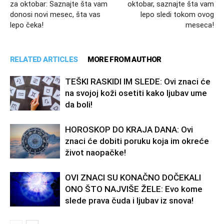
za oktobar: Saznajte šta vam
oktobar, saznajte šta vam
donosi novi mesec, šta vas
lepo sledi tokom ovog
lepo čeka!
meseca!
RELATED ARTICLES
MORE FROM AUTHOR
TEŠKI RASKIDI IM SLEDE: Ovi znaci će
na svojoj koži osetiti kako ljubav ume
da boli!
HOROSKOP DO KRAJA DANA: Ovi
znaci će dobiti poruku koja im okreće
život naopačke!
OVI ZNACI SU KONAČNO DOČEKALI
ONO ŠTO NAJVIŠE ŽELE: Evo kome
slede prava čuda i ljubav iz snova!