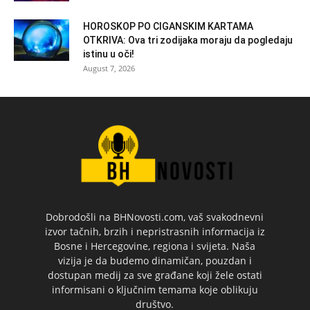
HOROSKOP PO CIGANSKIM KARTAMA
OTKRIVA: Ova tri zodijaka moraju da pogledaju
istinu u oči!
August 7, 2026
Dobrodošli na BHNovosti.com, vaš svakodnevni
izvor tačnih, brzih i nepristrasnih informacija iz
Bosne i Hercegovine, regiona i svijeta. Naša
vizija je da budemo dinamičan, pouzdan i
dostupan medij za sve građane koji žele ostati
informisani o ključnim temama koje oblikuju
društvo.