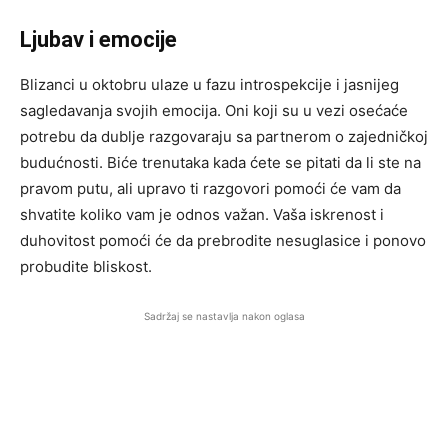
Ljubav i emocije
Blizanci u oktobru ulaze u fazu introspekcije i jasnijeg
sagledavanja svojih emocija. Oni koji su u vezi osećaće
potrebu da dublje razgovaraju sa partnerom o zajedničkoj
budućnosti. Biće trenutaka kada ćete se pitati da li ste na
pravom putu, ali upravo ti razgovori pomoći će vam da
shvatite koliko vam je odnos važan. Vaša iskrenost i
duhovitost pomoći će da prebrodite nesuglasice i ponovo
probudite bliskost.
Sadržaj se nastavlja nakon oglasa