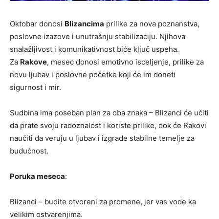
Oktobar donosi
Blizancima
prilike za nova poznanstva,
poslovne izazove i unutrašnju stabilizaciju. Njihova
snalažljivost i komunikativnost biće ključ uspeha.
Za
Rakove
, mesec donosi emotivno isceljenje, prilike za
novu ljubav i poslovne početke koji će im doneti
sigurnost i mir.
Sudbina ima poseban plan za oba znaka – Blizanci će učiti
da prate svoju radoznalost i koriste prilike, dok će Rakovi
naučiti da veruju u ljubav i izgrade stabilne temelje za
budućnost.
Poruka meseca
:
Blizanci – budite otvoreni za promene, jer vas vode ka
velikim ostvarenjima.