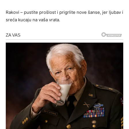
Rakovi – pustite prošlost i prigrlite nove šanse, jer ljubav i
sreća kucaju na vaša vrata.