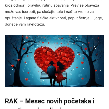
kroz odmor i pravilnu rutinu spavanja. Previše obaveza
može vas iscrpeti, pa slušajte telo i nađite vreme za
opuštanje. Lagane fizičke aktivnosti, poput šetnje ili joge,
doneće vam ravnotežu.
RAK – Mesec novih početaka i