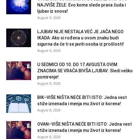
NAJVIŠE ŽELE: Evo kome slede prava čuda i
ljubav iz snova!
August 9, 2026
LJUBAV NIJE NESTALA VEĆ JE JAČA NEGO
IKADA: Ako si rođena u ovom znaku budi
sigurna da će ti se javiti osoba iz prošlosti!
August 9, 2026
U SEDMICI OD 10. DO 17.AVGUSTA OVIM
ZNACIMA SE VRAĆA BIVŠA LJUBAV: Sledi veliko
pomirenje!
August 9, 2026
BIK–VIŠE NIŠTA NEĆE BITI ISTO: Jedna vest
stiže iznenada i menja mu život iz korena!
August 8, 2026
OVAN–VIŠE NIŠTA NEĆE BITI ISTO: Jedna vest
stiže iznenada i menja mu život iz korena!
August 8, 2026