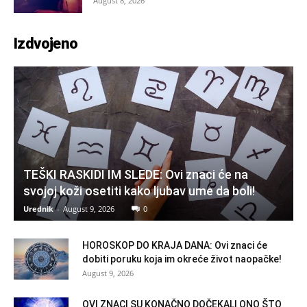
August 8, 2026
Izdvojeno
TEŠKI RASKIDI IM SLEDE: Ovi znaci će na
svojoj koži osetiti kako ljubav ume da boli!
Urednik
-
August 9, 2026
0
HOROSKOP DO KRAJA DANA: Ovi znaci će
dobiti poruku koja im okreće život naopačke!
August 9, 2026
OVI ZNACI SU KONAČNO DOČEKALI ONO ŠTO