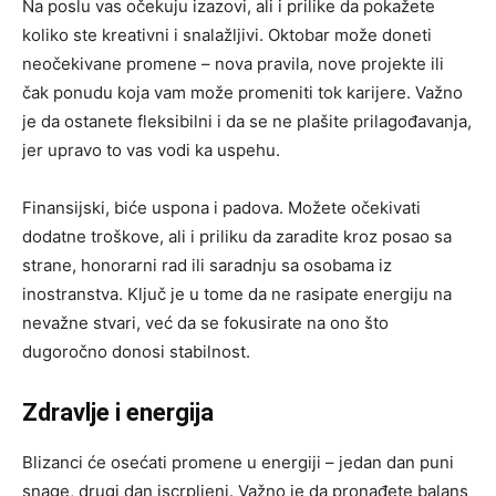
Na poslu vas očekuju izazovi, ali i prilike da pokažete
koliko ste kreativni i snalažljivi. Oktobar može doneti
neočekivane promene – nova pravila, nove projekte ili
čak ponudu koja vam može promeniti tok karijere. Važno
je da ostanete fleksibilni i da se ne plašite prilagođavanja,
jer upravo to vas vodi ka uspehu.
Finansijski, biće uspona i padova. Možete očekivati
dodatne troškove, ali i priliku da zaradite kroz posao sa
strane, honorarni rad ili saradnju sa osobama iz
inostranstva. Ključ je u tome da ne rasipate energiju na
nevažne stvari, već da se fokusirate na ono što
dugoročno donosi stabilnost.
Zdravlje i energija
Blizanci će osećati promene u energiji – jedan dan puni
snage, drugi dan iscrpljeni. Važno je da pronađete balans