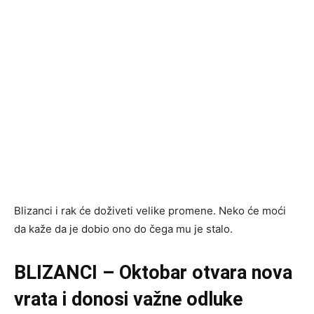
Blizanci i rak će doživeti velike promene. Neko će moći
da kaže da je dobio ono do čega mu je stalo.
BLIZANCI – Oktobar otvara nova
vrata i donosi važne odluke