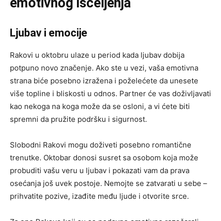
emotivnog isceljenja
Ljubav i emocije
Rakovi u oktobru ulaze u period kada ljubav dobija
potpuno novo značenje. Ako ste u vezi, vaša emotivna
strana biće posebno izražena i poželećete da unesete
više topline i bliskosti u odnos. Partner će vas doživljavati
kao nekoga na koga može da se osloni, a vi ćete biti
spremni da pružite podršku i sigurnost.
Slobodni Rakovi mogu doživeti posebno romantične
trenutke. Oktobar donosi susret sa osobom koja može
probuditi vašu veru u ljubav i pokazati vam da prava
osećanja još uvek postoje. Nemojte se zatvarati u sebe –
prihvatite pozive, izađite među ljude i otvorite srce.