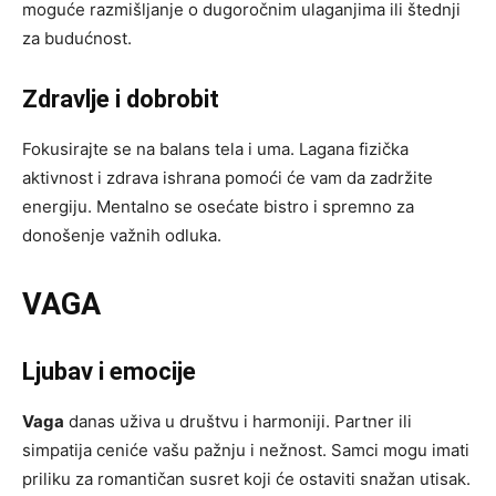
moguće razmišljanje o dugoročnim ulaganjima ili štednji
za budućnost.
Zdravlje i dobrobit
Fokusirajte se na balans tela i uma. Lagana fizička
aktivnost i zdrava ishrana pomoći će vam da zadržite
energiju. Mentalno se osećate bistro i spremno za
donošenje važnih odluka.
VAGA
Ljubav i emocije
Vaga
danas uživa u društvu i harmoniji. Partner ili
simpatija ceniće vašu pažnju i nežnost. Samci mogu imati
priliku za romantičan susret koji će ostaviti snažan utisak.