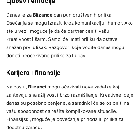
Ljubav i emocije
Danas je za
Blizance
dan pun društvenih prilika.
Osećanja se mogu izraziti kroz komunikaciju i humor. Ako
ste u vezi, moguće je da će partner ceniti vašu
kreativnost i šarm. Samci će imati priliku da ostave
snažan prvi utisak. Razgovori koje vodite danas mogu
doneti neočekivane prilike za ljubav.
Karijera i finansije
Na poslu,
Blizanci
mogu očekivati nove zadatke koji
zahtevaju snalažljivost i brzo razmišljanje. Kreativne ideje
danas su posebno cenjene, a saradnici će se osloniti na
vašu sposobnost da rešite komplikovane situacije.
Finansijski, moguće je povećanje prihoda ili prilika za
dodatnu zaradu.