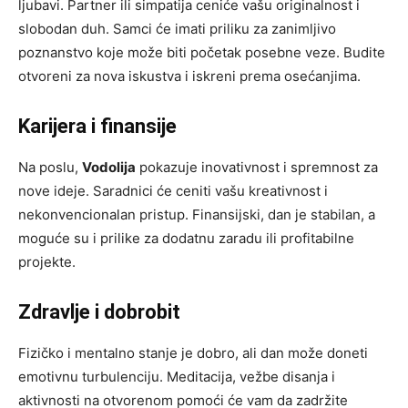
ljubavi. Partner ili simpatija ceniće vašu originalnost i
slobodan duh. Samci će imati priliku za zanimljivo
poznanstvo koje može biti početak posebne veze. Budite
otvoreni za nova iskustva i iskreni prema osećanjima.
Karijera i finansije
Na poslu,
Vodolija
pokazuje inovativnost i spremnost za
nove ideje. Saradnici će ceniti vašu kreativnost i
nekonvencionalan pristup. Finansijski, dan je stabilan, a
moguće su i prilike za dodatnu zaradu ili profitabilne
projekte.
Zdravlje i dobrobit
Fizičko i mentalno stanje je dobro, ali dan može doneti
emotivnu turbulenciju. Meditacija, vežbe disanja i
aktivnosti na otvorenom pomoći će vam da zadržite