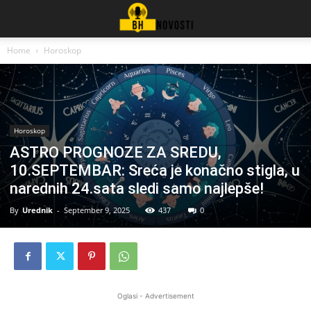
Home
Horoskop
Horoskop
ASTRO PROGNOZE ZA SREDU,
10.SEPTEMBAR: Sreća je konačno stigla, u
narednih 24.sata sledi samo najlepše!
By
Urednik
-
September 9, 2025
437
0
Oglasi - Advertisement