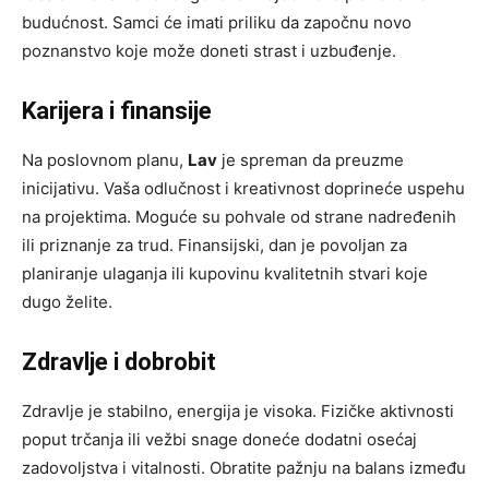
budućnost. Samci će imati priliku da započnu novo
poznanstvo koje može doneti strast i uzbuđenje.
Karijera i finansije
Na poslovnom planu,
Lav
je spreman da preuzme
inicijativu. Vaša odlučnost i kreativnost doprineće uspehu
na projektima. Moguće su pohvale od strane nadređenih
ili priznanje za trud. Finansijski, dan je povoljan za
planiranje ulaganja ili kupovinu kvalitetnih stvari koje
dugo želite.
Zdravlje i dobrobit
Zdravlje je stabilno, energija je visoka. Fizičke aktivnosti
poput trčanja ili vežbi snage doneće dodatni osećaj
zadovoljstva i vitalnosti. Obratite pažnju na balans između