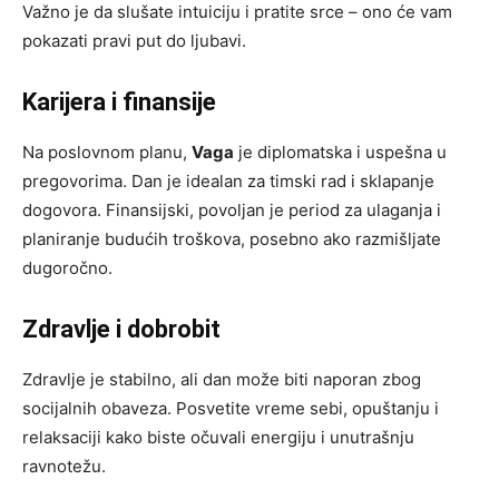
Važno je da slušate intuiciju i pratite srce – ono će vam
pokazati pravi put do ljubavi.
Karijera i finansije
Na poslovnom planu,
Vaga
je diplomatska i uspešna u
pregovorima. Dan je idealan za timski rad i sklapanje
dogovora. Finansijski, povoljan je period za ulaganja i
planiranje budućih troškova, posebno ako razmišljate
dugoročno.
Zdravlje i dobrobit
Zdravlje je stabilno, ali dan može biti naporan zbog
socijalnih obaveza. Posvetite vreme sebi, opuštanju i
relaksaciji kako biste očuvali energiju i unutrašnju
ravnotežu.