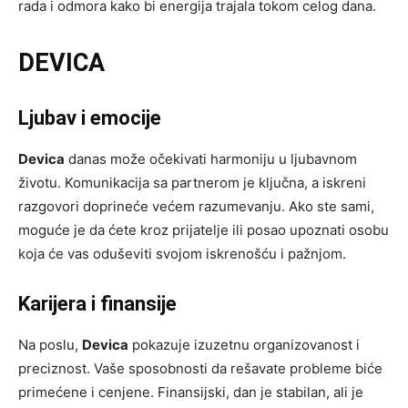
rada i odmora kako bi energija trajala tokom celog dana.
DEVICA
Ljubav i emocije
Devica
danas može očekivati harmoniju u ljubavnom
životu. Komunikacija sa partnerom je ključna, a iskreni
razgovori doprineće većem razumevanju. Ako ste sami,
moguće je da ćete kroz prijatelje ili posao upoznati osobu
koja će vas oduševiti svojom iskrenošću i pažnjom.
Karijera i finansije
Na poslu,
Devica
pokazuje izuzetnu organizovanost i
preciznost. Vaše sposobnosti da rešavate probleme biće
primećene i cenjene. Finansijski, dan je stabilan, ali je