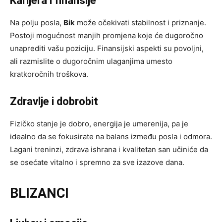
Karijera i finansije
Na polju posla,
Bik
može očekivati stabilnost i priznanje.
Postoji mogućnost manjih promjena koje će dugoročno
unaprediti vašu poziciju. Finansiјski aspekti su povoljni,
ali razmislite o dugoročnim ulaganjima umesto
kratkoročnih troškova.
Zdravlje i dobrobit
Fizičko stanje je dobro, energija je umerenija, pa je
idealno da se fokusirate na balans između posla i odmora.
Lagani treninzi, zdrava ishrana i kvalitetan san učiniće da
se osećate vitalno i spremno za sve izazove dana.
BLIZANCI