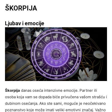
ŠKORPIJA
Ljubav i emocije
Škorpija
danas oseća intenzivne emocije. Partner ili
osoba koja vam se dopada biće privučena vašom strašću i
dubinom osećanja. Ako ste sami, moguće je neočekivano
poznanstvo koje može imati veliki emotivni značaj. Važno