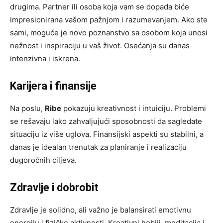
drugima. Partner ili osoba koja vam se dopada biće
impresionirana vašom pažnjom i razumevanjem. Ako ste
sami, moguće je novo poznanstvo sa osobom koja unosi
nežnost i inspiraciju u vaš život. Osećanja su danas
intenzivna i iskrena.
Karijera i finansije
Na poslu,
Ribe
pokazuju kreativnost i intuiciju. Problemi
se rešavaju lako zahvaljujući sposobnosti da sagledate
situaciju iz više uglova. Finansijski aspekti su stabilni, a
danas je idealan trenutak za planiranje i realizaciju
dugoročnih ciljeva.
Zdravlje i dobrobit
Zdravlje je solidno, ali važno je balansirati emotivnu
energiju i fizičke aktivnosti. Kreativni hobiji, meditacija i