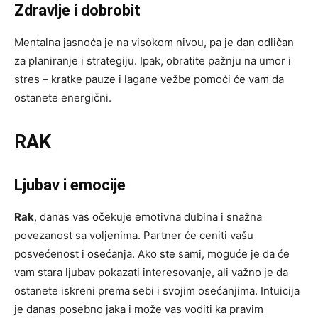
Zdravlje i dobrobit
Mentalna jasnoća je na visokom nivou, pa je dan odličan
za planiranje i strategiju. Ipak, obratite pažnju na umor i
stres – kratke pauze i lagane vežbe pomoći će vam da
ostanete energični.
RAK
Ljubav i emocije
Rak
, danas vas očekuje emotivna dubina i snažna
povezanost sa voljenima. Partner će ceniti vašu
posvećenost i osećanja. Ako ste sami, moguće je da će
vam stara ljubav pokazati interesovanje, ali važno je da
ostanete iskreni prema sebi i svojim osećanjima. Intuicija
je danas posebno jaka i može vas voditi ka pravim