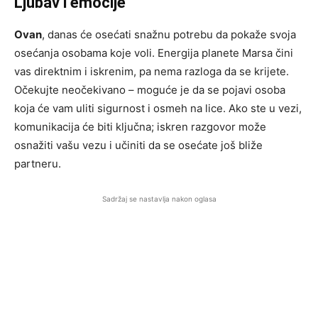
Ljubav i emocije
Ovan
, danas će osećati snažnu potrebu da pokaže svoja
osećanja osobama koje voli. Energija planete Marsa čini
vas direktnim i iskrenim, pa nema razloga da se krijete.
Očekujte neočekivano – moguće je da se pojavi osoba
koja će vam uliti sigurnost i osmeh na lice. Ako ste u vezi,
komunikacija će biti ključna; iskren razgovor može
osnažiti vašu vezu i učiniti da se osećate još bliže
partneru.
Sadržaj se nastavlja nakon oglasa