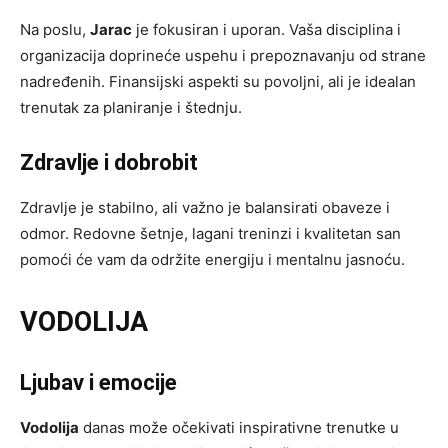
Na poslu,
Jarac
je fokusiran i uporan. Vaša disciplina i
organizacija doprineće uspehu i prepoznavanju od strane
nadređenih. Finansijski aspekti su povoljni, ali je idealan
trenutak za planiranje i štednju.
Zdravlje i dobrobit
Zdravlje je stabilno, ali važno je balansirati obaveze i
odmor. Redovne šetnje, lagani treninzi i kvalitetan san
pomoći će vam da održite energiju i mentalnu jasnoću.
VODOLIJA
Ljubav i emocije
Vodolija
danas može očekivati inspirativne trenutke u