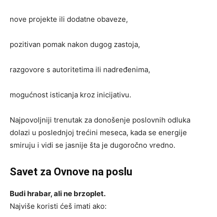
nove projekte ili dodatne obaveze,
pozitivan pomak nakon dugog zastoja,
razgovore s autoritetima ili nadređenima,
mogućnost isticanja kroz inicijativu.
Najpovoljniji trenutak za donošenje poslovnih odluka
dolazi u poslednjoj trećini meseca, kada se energije
smiruju i vidi se jasnije šta je dugoročno vredno.
Savet za Ovnove na poslu
Budi hrabar, ali ne brzoplet.
Najviše koristi ćeš imati ako: