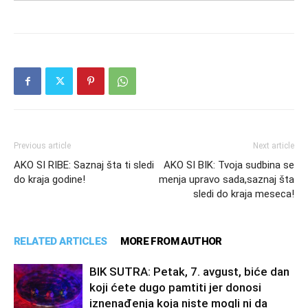
Previous article
Next article
AKO SI RIBE: Saznaj šta ti sledi
AKO SI BIK: Tvoja sudbina se
do kraja godine!
menja upravo sada,saznaj šta
sledi do kraja meseca!
RELATED ARTICLES
MORE FROM AUTHOR
BIK SUTRA: Petak, 7. avgust, biće dan
koji ćete dugo pamtiti jer donosi
iznenađenja koja niste mogli ni da