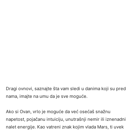
Dragi ovnovi, saznajte šta vam sledi u danima koji su pred
nama, imajte na umu da je sve moguće.
Ako si Ovan, vrlo je moguće da već osećaš snažnu
napetost, pojačanu intuiciju, unutrašnji nemir ili iznenadni
nalet energije. Kao vatreni znak kojim vlada Mars, ti uvek