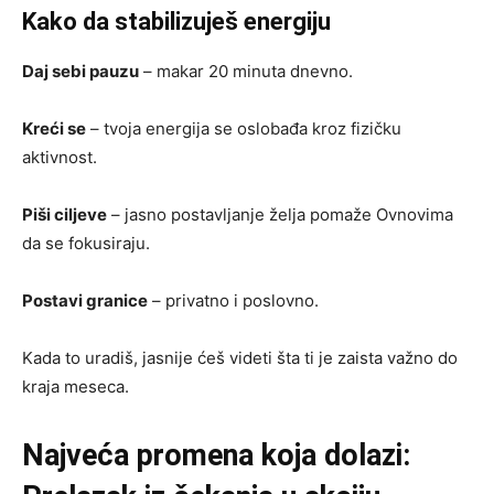
Kako da stabilizuješ energiju
Daj sebi pauzu
– makar 20 minuta dnevno.
Kreći se
– tvoja energija se oslobađa kroz fizičku
aktivnost.
Piši ciljeve
– jasno postavljanje želja pomaže Ovnovima
da se fokusiraju.
Postavi granice
– privatno i poslovno.
Kada to uradiš, jasnije ćeš videti šta ti je zaista važno do
kraja meseca.
Najveća promena koja dolazi: