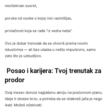
neočekivan susret,
poruka od osobe o kojoj nisi razmišljao,
privlačnost koja se rađa “iz vedra neba”.
Ovo je dobar trenutak da se otvoriš prema novim
iskustvima — ali bez ulaska u nešto impulsivno, samo
zato što je uzbudljivo.
Posao i karijera: Tvoj trenutak za
prodor
Ovaj mesec donosi naglašenu akciju na poslovnom planu.
Ideje ti dolaze brzo, a potreba da se istakneš jača je nego
ikad. Možeš očekivati: