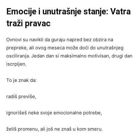
Emocije i unutrašnje stanje: Vatra
traži pravac
Ovnovi su navikli da guraju napred bez obzira na
prepreke, ali ovog meseca može doći do unutrašnjeg
osciliranja. Jedan dan si maksimalno motivisan, drugi dan
iscrpljen.
To je znak da:
radiš previše,
ignorišeš neke svoje emocionalne potrebe,
želiš promenu, ali još ne znaš u kom smeru.