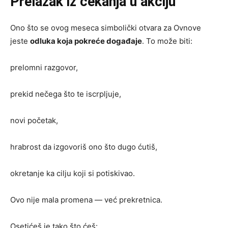
Prelazak iz čekanja u akciju
Ono što se ovog meseca simbolički otvara za Ovnove
jeste
odluka koja pokreće događaje
. To može biti:
prelomni razgovor,
prekid nečega što te iscrpljuje,
novi početak,
hrabrost da izgovoriš ono što dugo ćutiš,
okretanje ka cilju koji si potiskivao.
Ovo nije mala promena — već prekretnica.
Osetićeš je tako što ćeš: