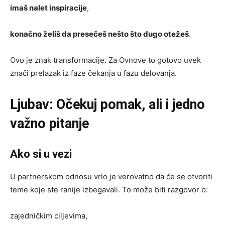
imaš nalet inspiracije
,
konačno želiš da presečeš nešto što dugo otežeš
.
Ovo je znak transformacije. Za Ovnove to gotovo uvek
znači prelazak iz faze čekanja u fazu delovanja.
Ljubav: Očekuj pomak, ali i jedno
važno pitanje
Ako si u vezi
U partnerskom odnosu vrlo je verovatno da će se otvoriti
teme koje ste ranije izbegavali. To može biti razgovor o:
zajedničkim ciljevima,