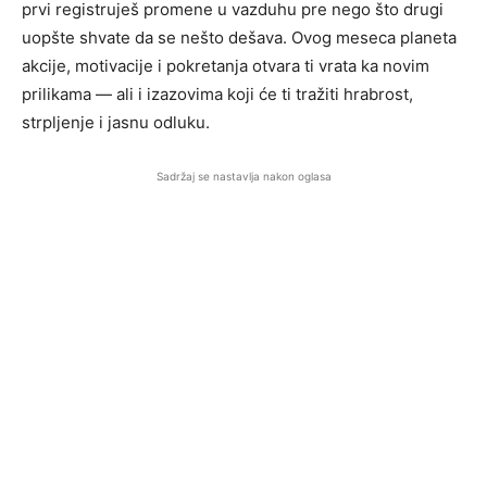
prvi registruješ promene u vazduhu pre nego što drugi
uopšte shvate da se nešto dešava. Ovog meseca planeta
akcije, motivacije i pokretanja otvara ti vrata ka novim
prilikama — ali i izazovima koji će ti tražiti hrabrost,
strpljenje i jasnu odluku.
Sadržaj se nastavlja nakon oglasa