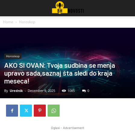
Home
Horoskop
Horoskop
AKO SI OVAN: Tvoja sudbina se menja
upravo sada,saznaj šta sledi do kraja
meseca!
By
Urednik
-
December 9, 2025
1085
0
Oglasi - Advertisement