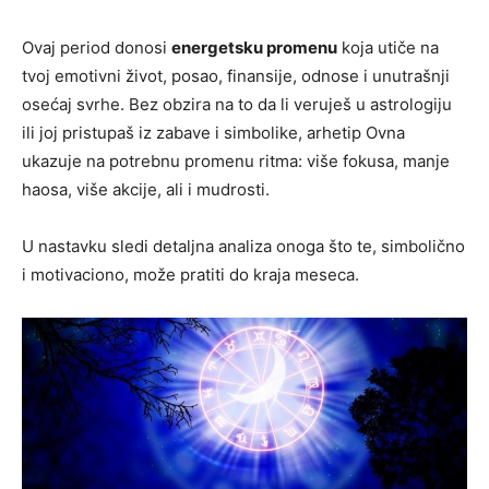
Ovaj period donosi
energetsku promenu
koja utiče na
tvoj emotivni život, posao, finansije, odnose i unutrašnji
osećaj svrhe. Bez obzira na to da li veruješ u astrologiju
ili joj pristupaš iz zabave i simbolike, arhetip Ovna
ukazuje na potrebnu promenu ritma: više fokusa, manje
haosa, više akcije, ali i mudrosti.
U nastavku sledi detaljna analiza onoga što te, simbolično
i motivaciono, može pratiti do kraja meseca.