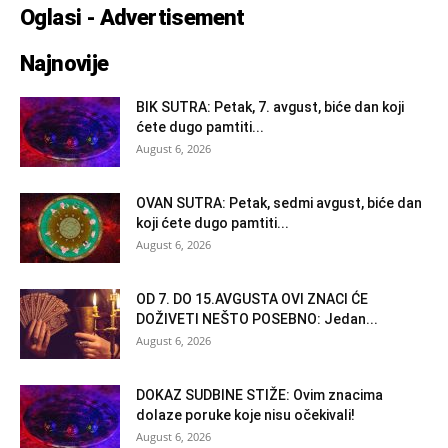
Oglasi - Advertisement
Najnovije
BIK SUTRA: Petak, 7. avgust, biće dan koji
ćete dugo pamtiti...
August 6, 2026
OVAN SUTRA: Petak, sedmi avgust, biće dan
koji ćete dugo pamtiti...
August 6, 2026
OD 7. DO 15.AVGUSTA OVI ZNACI ĆE
DOŽIVETI NEŠTO POSEBNO: Jedan...
August 6, 2026
DOKAZ SUDBINE STIŽE: Ovim znacima
dolaze poruke koje nisu očekivali!
August 6, 2026