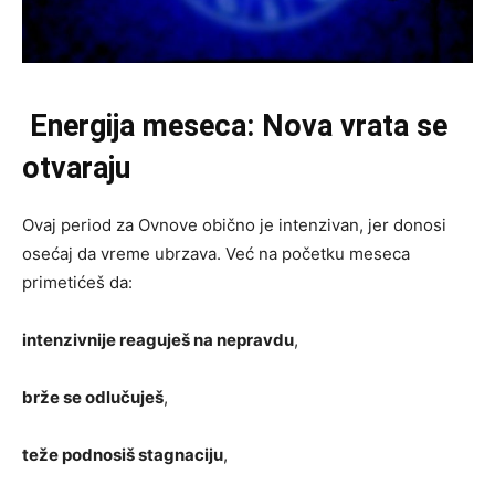
Energija meseca: Nova vrata se
otvaraju
Ovaj period za Ovnove obično je intenzivan, jer donosi
osećaj da vreme ubrzava. Već na početku meseca
primetićeš da:
intenzivnije reaguješ na nepravdu
,
brže se odlučuješ
,
teže podnosiš stagnaciju
,