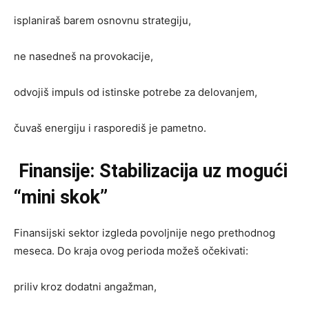
isplaniraš barem osnovnu strategiju,
ne nasedneš na provokacije,
odvojiš impuls od istinske potrebe za delovanjem,
čuvaš energiju i rasporediš je pametno.
Finansije: Stabilizacija uz mogući
“mini skok”
Finansijski sektor izgleda povoljnije nego prethodnog
meseca. Do kraja ovog perioda možeš očekivati:
priliv kroz dodatni angažman,