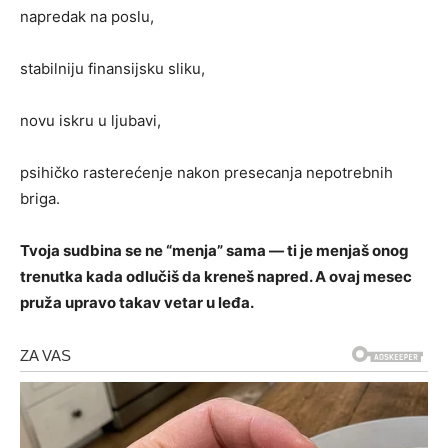
napredak na poslu,
stabilniju finansijsku sliku,
novu iskru u ljubavi,
psihičko rasterećenje nakon presecanja nepotrebnih
briga.
Tvoja sudbina se ne “menja” sama — ti je menjaš onog
trenutka kada odlučiš da kreneš napred. A ovaj mesec
pruža upravo takav vetar u leđa.