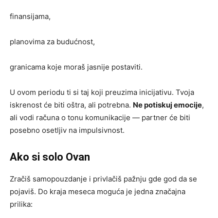
finansijama,
planovima za budućnost,
granicama koje moraš jasnije postaviti.
U ovom periodu ti si taj koji preuzima inicijativu. Tvoja
iskrenost će biti oštra, ali potrebna.
Ne potiskuj emocije
,
ali vodi računa o tonu komunikacije — partner će biti
posebno osetljiv na impulsivnost.
Ako si solo Ovan
Zračiš samopouzdanje i privlačiš pažnju gde god da se
pojaviš. Do kraja meseca moguća je jedna značajna
prilika: