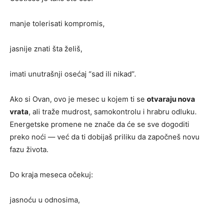
manje tolerisati kompromis,
jasnije znati šta želiš,
imati unutrašnji osećaj “sad ili nikad”.
Ako si Ovan, ovo je mesec u kojem ti se
otvaraju nova
vrata
, ali traže mudrost, samokontrolu i hrabru odluku.
Energetske promene ne znače da će se sve dogoditi
preko noći — već da ti dobijaš priliku da započneš novu
fazu života.
Do kraja meseca očekuj:
jasnoću u odnosima,